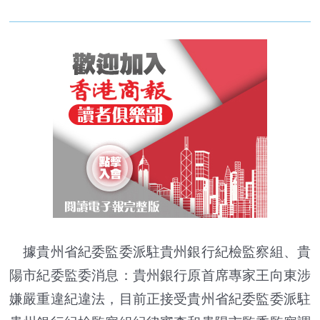
據貴州省紀委監委派駐貴州銀行紀檢監察組、貴
陽市紀委監委消息：貴州銀行原首席專家王向東涉
嫌嚴重違紀違法，目前正接受貴州省紀委監委派駐