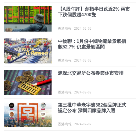
【A股午評】創指半日跌近2% 兩市
下跌個股超4700隻
香港商報
2024-02-02
中物聯：1月份中國物流業景氣指
數52.7% 仍處景氣區間
香港商報
2024-02-02
滬深北交易所公布春節休市安排
香港商報
2024-02-02
第三批中華老字號382個品牌正式
認定公布 深圳四家品牌入選
香港商報
2024-02-02