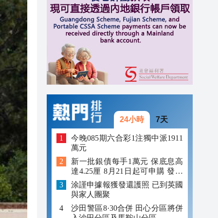
11:40
11:35
11:30
11:23
24小時
7天
今晚085期六合彩1注獨中派1911
萬元
新一批銀債每手1萬元 保底息高
達4.25厘 8月21日起可申購 發行
金額最多550億
涂謹申據報獲發還護照 已到英國
與家人團聚
沙田警區8·30合併 田心分區將併
入沙田分區及馬鞍山分區