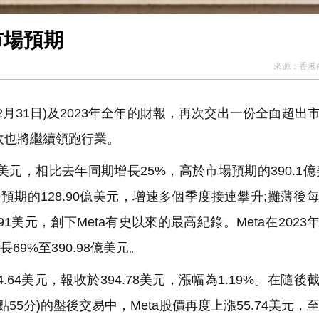
市場預期
來源：
香港
12月31日)及2023年全年的財報，再次交出一份全面超出
收也將繼續領跑行業。
億美元，相比去年同期增長25%，高於市場預期的390.1億
市場預期的128.90億美元，增速多個季度接連攀升;攤薄後
91美元，創下Meta有史以來的最高紀錄。Meta在2023
長69%至390.98億美元。
64美元，報收於394.78美元，漲幅為1.19%。在隨後
5分)的盤後交易中，Meta股價再度上漲55.74美元，至45