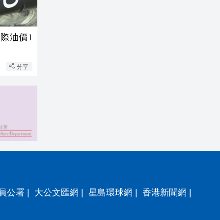
際油價1
分享
員公署
|
大公文匯網
|
星島環球網
|
香港新聞網
|