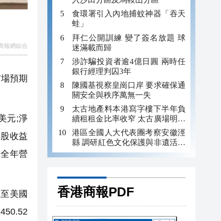
食環署引入內地捕蚊神器「吞天
蛙」
拜仁公開訓練 變了簽名放題 球
商報網綜合
迷滿載而歸
涉詐騙投資者逾4億日圓 兩時任
銀行經理判囚3年
市場預期
陳國基視察皇崗口岸 要求確保通
關安全與秩序萬無一失
太古地產料本港寫字樓下半年負
美元;淨
續租租金比率收窄 太古廣場明年
轉正
港區全國人大代表團考察安徽涇
每股收益
縣 調研紅色文化保護與非遺活態
傳承
年全年營
香港商報PDF
截至美國
0.52