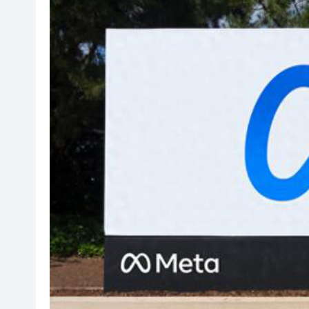
【A股午評】三大指數集體上漲 創
58歲男子失蹤半月 今於馬鞍山
A股多家光伏龍頭回應「美國加
人行據報正增加在香港的黃金儲