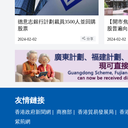
德意志銀行計劃裁員3500人並回購
【開市焦
股票
股普遍向
分享
2024-02-02
2024-02-02
友情鏈接
香港政府新聞網
|
商務部
|
香港貿易發展局
|
香
紫荊網