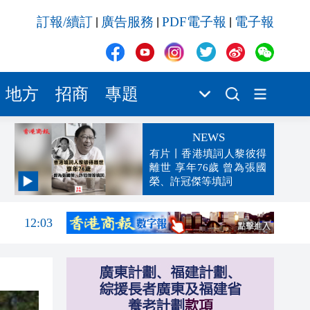
訂報/續訂
廣告服務
PDF電子報
電子報
|
|
|
地方
招商
專題
NEWS
有片丨香港填詞人黎彼得
離世 享年76歲 曾為張國
榮、許冠傑等填詞
12:09
12:03
11:56
單
11:47