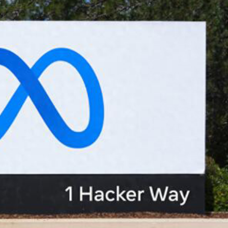
業板指漲1.75%
女婆山發現遺體
徵關稅」
備 支持香港成為黃金交易中心