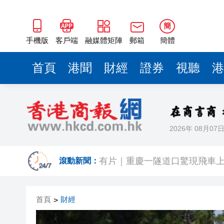
簡
手機版
客戶端
融媒體矩陣
郵箱
簡體
首頁
港聞
財經
證券
視聽
港
2026年 08月07
有片〡霍啟剛FB「當你看見可
滾動新聞：
有片｜重慶一隧道口驚現飛車上
【股市風向標】大模型雙雄再
首頁
財經
>
深圳市第三人民醫院盧洪洲教授