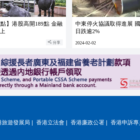
點】港股高開189點 金融
中東停火協議取得進展 國
上
日跌逾2%
分享
2024-02-02
港旅遊發展局
|
香港立法會
|
香港廉政公署
|
香港申訴專