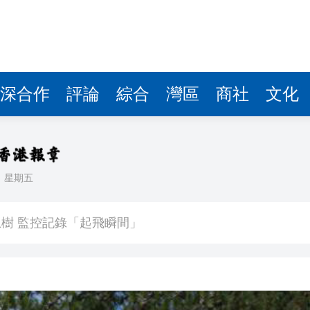
深合作
評論
綜合
灣區
商社
文化
日
星期五
以吃的毛筆」網民點贊：滿腹墨水
樹 監控記錄「起飛瞬間」
度強勢反彈
牽頭臨床研究的1類創新藥成功入選《自然》雜誌年度榜