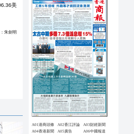
.36美
：
朱劍明