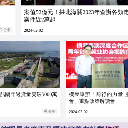
案值52億元！拱北海關2023年查辦各類
案件近2萬起
分享
2024-02-02
船閘年過貨量突破5000萬
橫琴舉辦「前行的力量·
會」重點政策解讀會
分享
2024-02-02