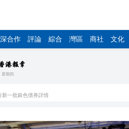
深合作
評論
綜合
灣區
商社
文化
日
星期四
發售
行新一批銀色債券詳情
下台 笑稱：我不想他像拜登一樣摔倒
% 收報297.2元
0平方米