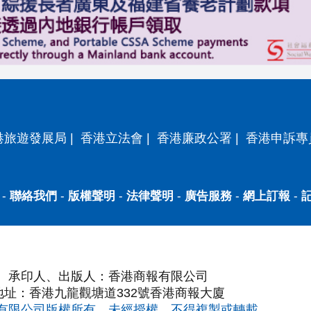
港旅遊發展局
|
香港立法會
|
香港廉政公署
|
香港申訴專
-
聯絡我們
-
版權聲明
-
法律聲明
-
廣告服務
-
網上訂報
-
承印人、出版人：香港商報有限公司
地址：香港九龍觀塘道332號香港商報大廈
有限公司版權所有，未經授權，不得複製或轉載。