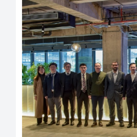
港股收評：恒指低開低走跌1.49
張一鳴罕見發聲：字節Seed模
內地居民的香港保險收益要繳