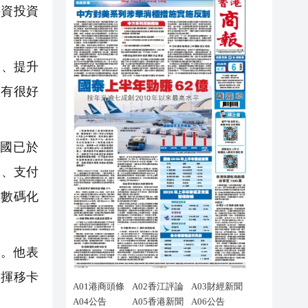
外資投資
用、提升
展有很好
兩國已於
來、支付
戶數碼化
。他表
發揮移卡