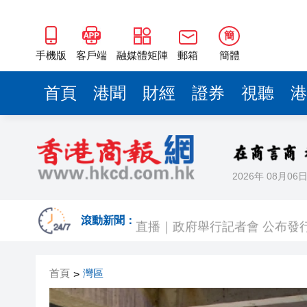
簡
手機版
客戶端
融媒體矩陣
郵箱
簡體
首頁
港聞
財經
證券
視聽
港
2026年 08月06
東野圭吾遺作《永恆的記憶》
直播｜政府舉行記者會 公布發
滾動新聞：
有片丨特朗普快步阻止男童險摔
首頁
灣區
>
​MiniMax納入港股通首日升17.1
官方通報深圳濱海大道塌陷約2