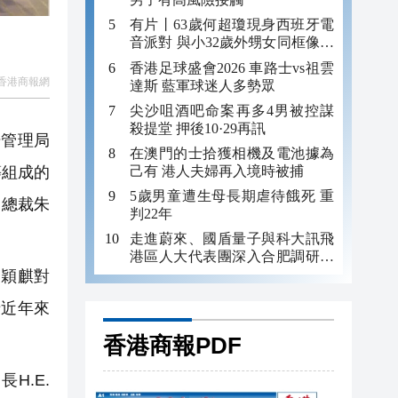
有片丨63歲何超瓊現身西班牙電
音派對 與小32歲外甥女同框像姐
妹
香港足球盛會2026 車路士vs祖雲
香港商報網
達斯 藍軍球迷人多勢眾
尖沙咀酒吧命案再多4男被控謀
殺提堂 押後10·29再訊
場管理局
在澳門的士拾獲相機及電池據為
己有 港人夫婦再入境時被捕
d等組成的
5歲男童遭生母長期虐待餓死 重
副總裁朱
判22年
走進蔚來、國盾量子與科大訊飛
港區人大代表團深入合肥調研科
創成果
穎麒對
卡近年來
香港商報PDF
H.E.