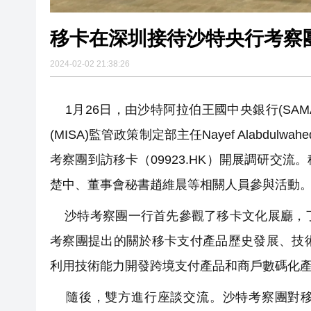
移卡在深圳接待沙特央行考察
2024-02-02 21:38:26
1月26日，由沙特阿拉伯王國中央銀行(SAMA) 金
(MISA)監管政策制定部主任Nayef Alabdulwa
考察團到訪移卡（09923.HK）開展調研交
楚中、董事會秘書趙維晨等相關人員參與活動
沙特考察團一行首先參觀了移卡文化展廳，了
考察團提出的關於移卡支付產品歷史發展、技
利用技術能力開發跨境支付產品和商戶數碼化
隨後，雙方進行座談交流。沙特考察團對移卡