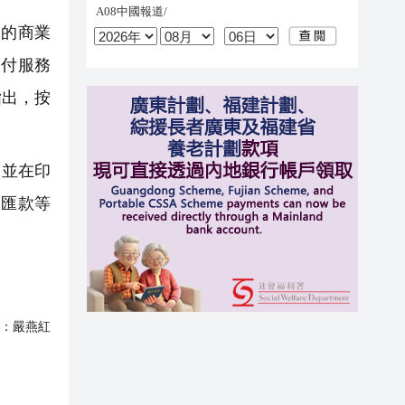
的商業
支付服務
指出，按
，並在印
及匯款等
：
嚴燕紅