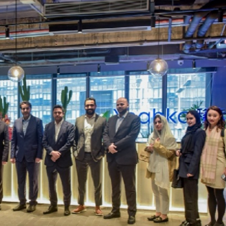
%
型「拒絕蒸餾」 寧暫落後
稅了？保險股先跌為敬