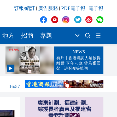
訂報/續訂
廣告服務
PDF電子報
電子報
|
|
|
地方
招商
專題
NEWS
有片丨香港填詞人黎彼得
離世 享年76歲 曾為張國
榮、許冠傑等填詞
16:57
16:57
16:55
16:50
16:37