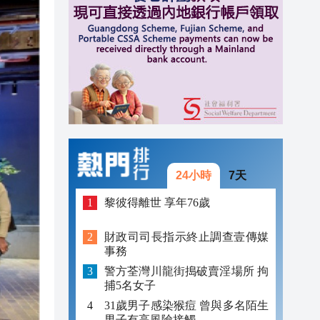
16:25
16:17
16:16
24小時
7天
黎彼得離世 享年76歲
財政司司長指示終止調查壹傳媒
事務
警方荃灣川龍街搗破賣淫場所 拘
捕5名女子
31歲男子感染猴痘 曾與多名陌生
男子有高風險接觸