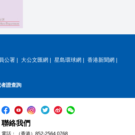
員公署
|
大公文匯網
|
星島環球網
|
香港新聞網
|
記者證查詢
聯絡我們
電話：（香港）852-2564 0768