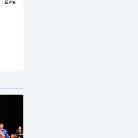
：
嚴燕紅