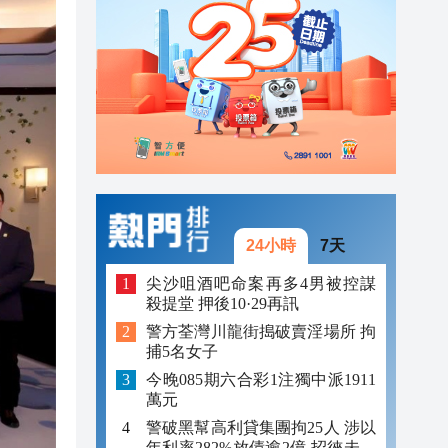
23:12
23:12
23:00
24小時
7天
尖沙咀酒吧命案再多4男被控謀
殺提堂 押後10·29再訊
警方荃灣川龍街搗破賣淫場所 拘
捕5名女子
今晚085期六合彩1注獨中派1911
萬元
警破黑幫高利貸集團拘25人 涉以
年利率282%放債逾2億 招徠未成