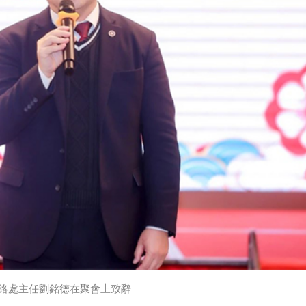
絡處主任劉銘德在聚會上致辭