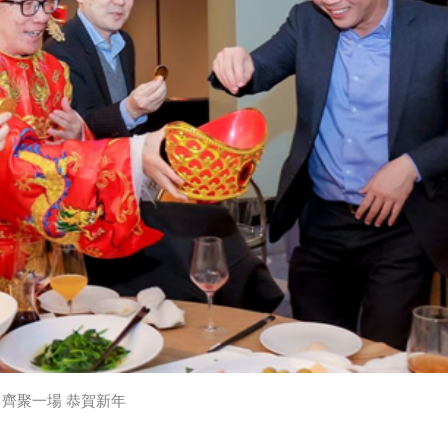
齊聚一場 恭賀新年