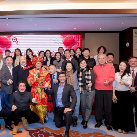
正遇晚高峰 情況危急 鐵騎交警一路開道護送
危駕被捕
飲食正在毀掉很多老人的晚年健康