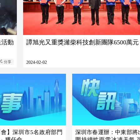
送活動
譚旭光又重獎濰柴科技創新團隊6500萬元
分享
2024-02-02
兩會】深圳市5名政府部門
深圳市春運辦：中東部將
」獲任命
圍持續性雨雪冰凍天氣 