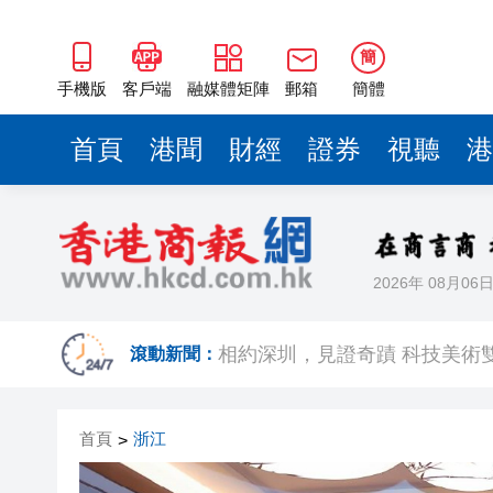
簡
手機版
客戶端
融媒體矩陣
郵箱
簡體
首頁
港聞
財經
證券
視聽
港
2026年 08月06
歐足聯：抵制國際足聯賽事立
相約深圳，見證
滾動新聞：
跑馬地私人泳池救生員涉用假證
首頁
浙江
>
特朗普否認美國彈藥短缺 稱將
美股觀望非農數據 道指跌逾百