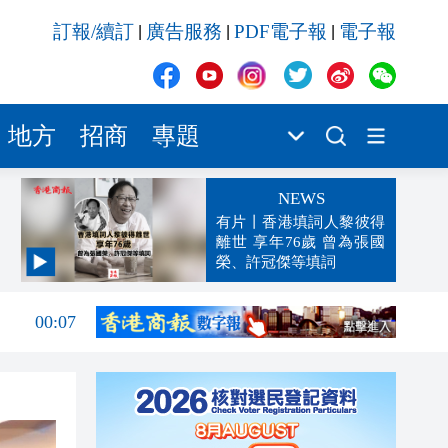
訂報/續訂
廣告服務
PDF電子報
電子報
|
|
|
地方
招商
專題
NEWS
有片丨香港填詞人黎彼得
離世 享年76歲 曾為張國
榮、許冠傑等填詞
00:19
00:07
23:38
23:35
23:17