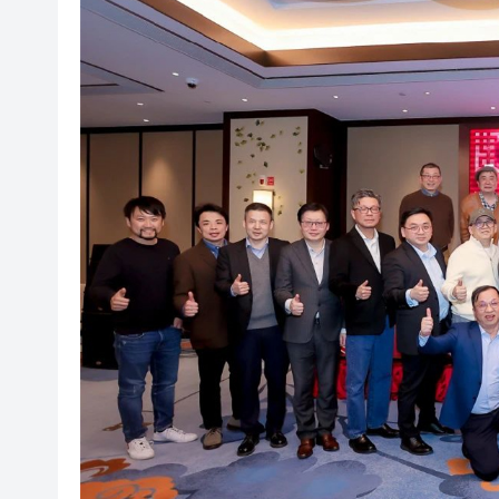
有片丨孕婦羊水破裂即將臨盆 
東涌巴士撞電單車 巴士司機涉
有片丨清淡不等於吃素！ 清淡