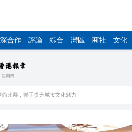
深合作
評論
綜合
灣區
商社
文化
日
星期四
場不變
奇蹟 科技美術雙館比鄰，聯手提升城市文化魅力
件 食環署勒令關閉報警處理
嚴懲發表叛國言論的「爆料者」
點