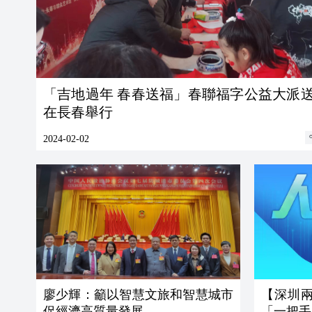
「吉地過年 春春送福」春聯福字公益大派
在長春舉行
2024-02-02
廖少輝：籲以智慧文旅和智慧城市
【深圳
促經濟高質量發展
「一把手