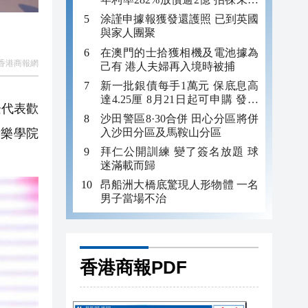
年追數
涂謹申據報獲發還護照 已到英國
與家人團聚
在澳門的士拾獲相機及電池據為
香港商報網
己有 港人夫婦再入境時被捕
新一批銀債每手1萬元 保底息高
達4.25厘 8月21日起可申購 發行
企代表歡
金額最多550億
沙田警區8·30合併 田心分區將併
入沙田分區及馬鞍山分區
音樂學院
拜仁公開訓練 變了簽名放題 球
迷滿載而歸
昂船洲大橋底驚現人形物體 一名
男子當場不治
香港商報PDF