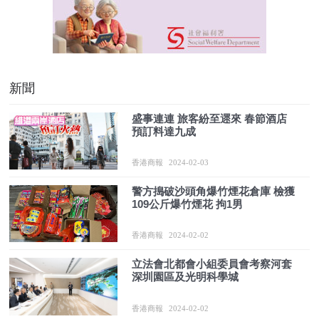
新聞
盛事連連 旅客紛至遝來 春節酒店
預訂料達九成
香港商報
2024-02-03
警方搗破沙頭角爆竹煙花倉庫 檢獲
109公斤爆竹煙花 拘1男
香港商報
2024-02-02
立法會北都會小組委員會考察河套
深圳園區及光明科學城
香港商報
2024-02-02