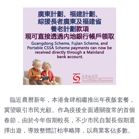
臨近農曆新年，本港食肆相繼推出年夜飯套餐，
冀望吸引市民光顧。作為疫後全面通關復常的首個
春節，由於今年假期較長，不少市民自製長假期選
擇出遊，導致整體訂枱率略降，以商業客佔多數。