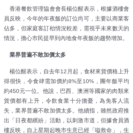
香港餐飲管理協會會長楊位醒表示，根據酒樓會
員反映，今年的年夜飯的訂位尚可，主要以商業客
佔多，但家庭客訂枱情況較差，需視乎未來數天的
情況，擔心市民提早到內地食年夜飯的趨勢增加。
業界普遍不敢加價太多
楊位醒表示，自去年12月起，食材來貨價格上升
得很快，令食肆需加價約8%至10%，團年飯平均
約450元一位。他說，巴西、澳洲等國家的肉類來
貨價都有上升，令飲食業十分擔憂，為免客人流
失，業界普遍不敢加價太多。他續指，雖然政府推
出「日夜都繽紛」活動，以刺激市道，但據會員酒
樓反映，自上星期起晚市生意已經「嗌救命」，生