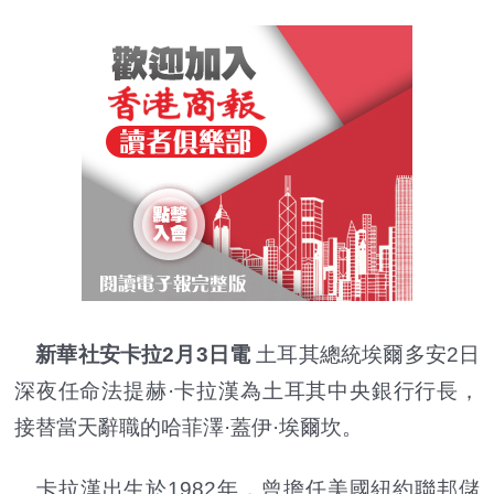
新華社安卡拉2月3日電
土耳其總統埃爾多安2日
深夜任命法提赫·卡拉漢為土耳其中央銀行行長，
接替當天辭職的哈菲澤·蓋伊·埃爾坎。
卡拉漢出生於1982年，曾擔任美國紐約聯邦儲