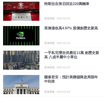
特斯拉在美召回近220萬輛車
香港商報
2024-02-03
英偉達收高4.97% 股價創歷史新高
香港商報
2024-02-03
一手私宅潛在供應近11萬 創歷史新
高 八成半屬中小單位
香港商報
2024-02-03
國泰君安：預計美聯儲降息周期年
中到來
香港商報
2024-02-03