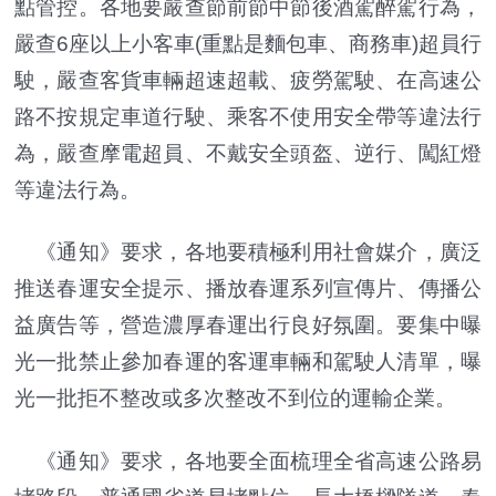
點管控。各地要嚴查節前節中節後酒駕醉駕行為，
嚴查6座以上小客車(重點是麵包車、商務車)超員行
駛，嚴查客貨車輛超速超載、疲勞駕駛、在高速公
路不按規定車道行駛、乘客不使用安全帶等違法行
為，嚴查摩電超員、不戴安全頭盔、逆行、闖紅燈
等違法行為。
《通知》要求，各地要積極利用社會媒介，廣泛
推送春運安全提示、播放春運系列宣傳片、傳播公
益廣告等，營造濃厚春運出行良好氛圍。要集中曝
光一批禁止參加春運的客運車輛和駕駛人清單，曝
光一批拒不整改或多次整改不到位的運輸企業。
《通知》要求，各地要全面梳理全省高速公路易