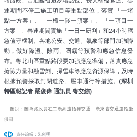
堵路段、普通國省道易堵點位、長大橋樑隧道、春
運期間不停工施工項目等重點部位，落實 「一堵
點一方案」、「一橋一隧一預案」、 「一項目一
方案」。春運期間實施「一日一研判」和24小時應
急值守機制。各地公安、交通、氣象等部門加強聯
動，做好降溫、陰雨、團霧等預警和應急信息發
布。粵北山區重點路段要加強應急準備，落實應急
搶險力量和融雪劑、掃雪車等應急資源保障，及時
根據預警採取封閉道路、壓車通行等措施。
(深圳
特區報記者 嚴俊偉 通訊員 粵交綜)
圖說：圖為路政員在二廣高速指揮交通。廣東省交通運輸廳
供圖
責任編輯：朱劍明