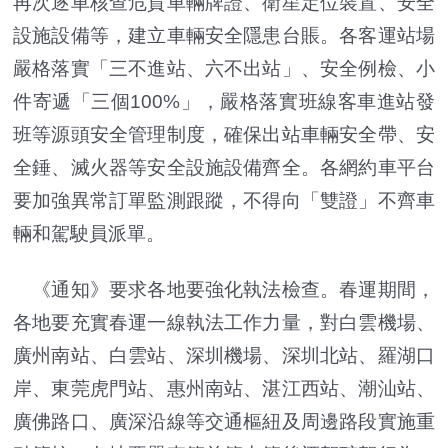
再次逐車核查危貨車輛牌證、衛星定位裝置、安全
設施設備等，建立車輛安全隱患台賬。各客運站場
嚴格落實「三不進站、六不出站」、安全例檢、小
件寄遞「三個100%」，嚴格落實班線客車進站發
班等源頭安全管理制度，確保出站車輛安全帶、安
全錘、滅火器等安全設施設備齊全。各網約車平台
要加強異常訂單監測跟蹤，不得向「雙證」不齊車
輛和駕駛員派單。
《通知》要求各地要強化執法檢查。春運期間，
各地要充實春運一線執法工作力量，對白雲機場、
廣州南站、白雲站、深圳機場、深圳北站、羅湖口
岸、東莞虎門站、惠州南站、湛江西站、潮汕站、
廣佛路口、廣深沿線等交通樞紐及周邊路段實施重