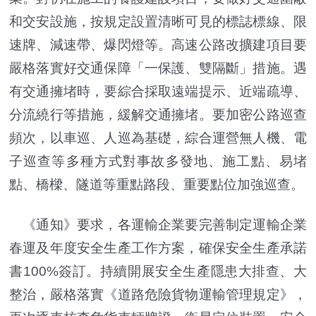
和交安設施，按規定設置清晰可見的標誌標線、限
速牌、減速帶、爆閃燈等。高速公路改擴建項目要
嚴格落實好交通保障「一保護、雙隔斷」措施。遇
有交通擁堵時，要綜合採取遠端提示、近端疏導、
分流繞行等措施，緩解交通擁堵。要加密公路巡查
頻次，以車巡、人巡為基礎，綜合運營無人機、電
子巡查等多種方式對事故多發地、施工點、易堵
點、橋樑、隧道等重點路段、重要點位加強巡查。
《通知》要求，各運輸企業要完善制定運輸企業
春運及年度安全生產工作方案，確保安全生產承諾
書100%簽訂。持續開展安全生產隱患大排查、大
整治，嚴格落實《道路危險貨物運輸管理規定》，