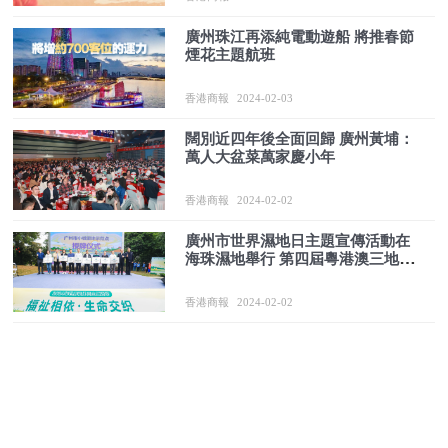
廣州珠江再添純電動遊船 將推春節
煙花主題航班
香港商報
2024-02-03
闊別近四年後全面回歸 廣州黃埔：
萬人大盆菜萬家慶小年
香港商報
2024-02-02
廣州市世界濕地日主題宣傳活動在
海珠濕地舉行 第四屆粵港澳三地觀
鳥大賽正式啟動
香港商報
2024-02-02