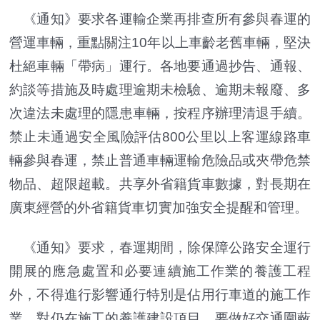
《通知》要求各運輸企業再排查所有參與春運的
營運車輛，重點關注10年以上車齡老舊車輛，堅決
杜絕車輛「帶病」運行。各地要通過抄告、通報、
約談等措施及時處理逾期未檢驗、逾期未報廢、多
次違法未處理的隱患車輛，按程序辦理清退手續。
禁止未通過安全風險評估800公里以上客運線路車
輛參與春運，禁止普通車輛運輸危險品或夾帶危禁
物品、超限超載。共享外省籍貨車數據，對長期在
廣東經營的外省籍貨車切實加強安全提醒和管理。
《通知》要求，春運期間，除保障公路安全運行
開展的應急處置和必要連續施工作業的養護工程
外，不得進行影響通行特別是佔用行車道的施工作
業。對仍在施工的養護建設項目，要做好交通圍蔽