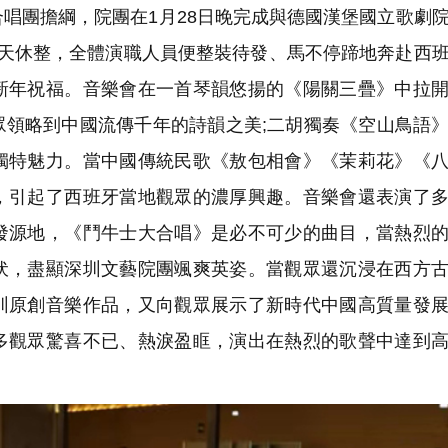
唱團擔綱，院團在1月28日晚完成與德國漢堡國立歌劇
1天休整，全體演職人員便整裝待發、馬不停蹄地奔赴西
新年祝福。音樂會在一首琴韻悠揚的《陽關三疊》中拉
眾領略到中國流傳千年的詩韻之美;二胡獨奏《空山鳥語
獨特魅力。當中國傳統民歌《敖包相會》《茉莉花》《
，引起了西班牙當地觀眾的濃厚興趣。音樂會還表演了
發源地，《鬥牛士大合唱》是必不可少的曲目，當熱烈
伏，盡顯深圳文藝院團颯爽英姿。當觀眾還沉浸在西方
圳原創音樂作品，又向觀眾展示了新時代中國高質量發
多觀眾驚喜不已、熱淚盈眶，演出在熱烈的歌聲中達到