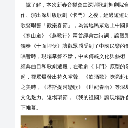
據了解，本次新春音樂會由深圳歌劇舞劇院合
作、演出深圳版歌劇《卡門》之後，經過短短
歌聲唱響「歡樂春節」，為當地民眾送上中國
《寒山道》《燕歌行》兩首經典古詩詞，讓觀
獨奏《十面埋伏》讓觀眾感受到了中國民樂的
唱響時，現場掌聲不斷，中國傳統文化與藝術
經典曲目和歌劇選段，在歌劇《卡門》原型的
起，觀眾爆發出持久掌聲。《飲酒歌》嘹亮起
之美時，《塔斯提河戀歌》《世紀春雨》等深
文化魅力。返場環節，《我的祖國》讓現場許
下帷幕。