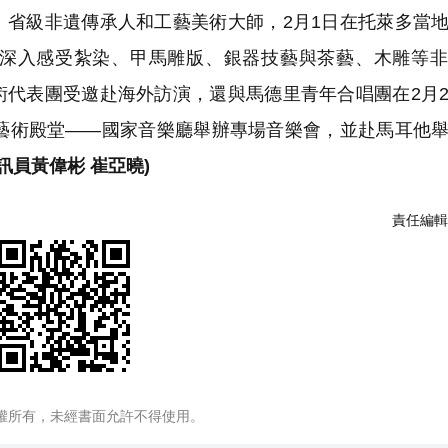
省級非遺傳承人和工藝美術大師，2月1日在托萊多當
深入感受紮染、甲馬雕版、銀器技藝與茶藝、木雕等非
術代表團受邀赴海外訪演，還與馬德里青年合唱團在2月
高藝術殿堂——國家音樂廳舉辦專場音樂會，並赴馬耳他
訊員黃偉彬 崔亞曉)
責任編輯
權所有，未經書面允許不得使用。