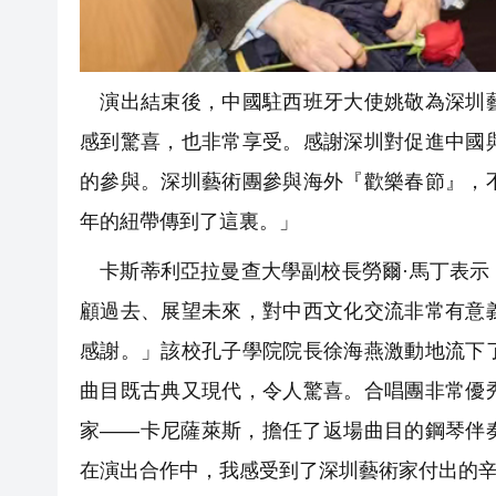
演出結束後，中國駐西班牙大使姚敬為深圳藝
感到驚喜，也非常享受。感謝深圳對促進中國
的參與。深圳藝術團參與海外『歡樂春節』，
年的紐帶傳到了這裏。」
卡斯蒂利亞拉曼查大學副校長勞爾·馬丁表示
顧過去、展望未來，對中西文化交流非常有意
感謝。」該校孔子學院院長徐海燕激動地流下
曲目既古典又現代，令人驚喜。合唱團非常優
家——卡尼薩萊斯，擔任了返場曲目的鋼琴伴
在演出合作中，我感受到了深圳藝術家付出的