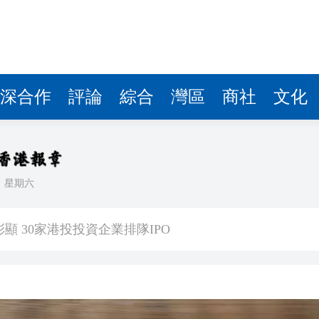
深合作
評論
綜合
灣區
商社
文化
日
星期六
獎項60年來首位中國畫家
顯 30家港投投資企業排隊IPO
」損毀 料長時間觸高溫