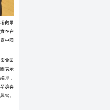
場觀眾
實實在在
共慶中國
音樂會回
術團表示
心編排，
鋼琴演奏
常興奮。