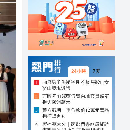
04:29
00:45
00:26
24小時
7天
58歲男子失蹤半月 今於馬鞍山女
婆山發現遺體
西區四旬婦墮假冒內地官員騙案
損失6894萬元
警方觀塘一單位檢值12萬元毒品
拘捕15男女
宏福苑大火｜跨部門專組最終調
查報告公開 火災或為未熄滅煙頭