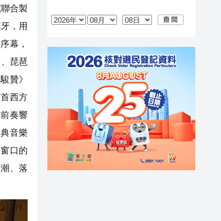
院聯合製
班牙，用
開序幕，
》、琵琶
八駿贊》
多首西方
的前奏響
古典音樂
展窗口的
高潮、落