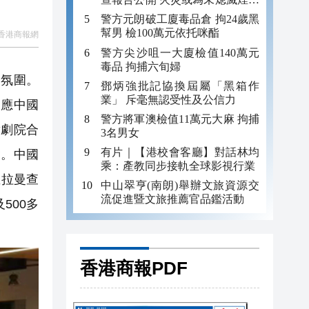
引發
警方元朗破工廈毒品倉 拘24歲黑
幫男 檢100萬元依托咪酯
香港商報網
警方尖沙咀一大廈檢值140萬元
毒品 拘捕六旬婦
」氛圍。
鄧炳強批記協換屆屬「黑箱作
業」 斥毫無認受性及公信力
，應中國
警方將軍澳檢值11萬元大麻 拘捕
舞劇院合
3名男女
有片｜【港校會客廳】對話林均
會。中國
乘：產教同步接軌全球影視行業
亞拉曼查
中山翠亨(南朗)舉辦文旅資源交
流促進暨文旅推薦官品鑑活動
500多
香港商報PDF