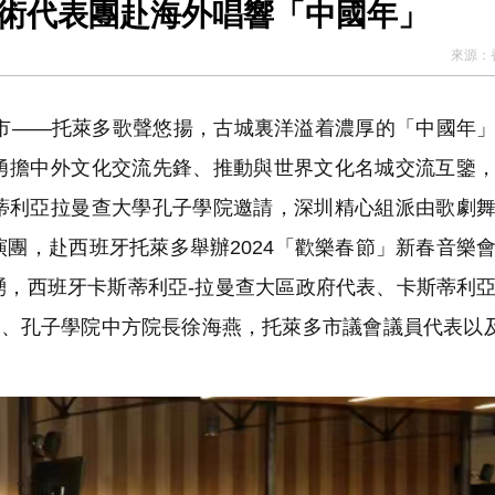
藝術代表團赴海外唱響「中國年」
來源：
市——托萊多歌聲悠揚，古城裏洋溢着濃厚的「中國年
勇擔中外文化交流先鋒、推動與世界文化名城交流互鑒
蒂利亞拉曼查大學孔子學院邀請，深圳精心組派由歌劇
團，赴西班牙托萊多舉辦2024「歡樂春節」新春音樂
踴，西班牙卡斯蒂利亞-拉曼查大區政府代表、卡斯蒂利
丁、孔子學院中方院長徐海燕，托萊多市議會議員代表以及