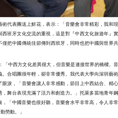
術代表團送上鮮花，表示：「音樂會非常精彩，我和現
與西班牙文化交流的重視，這是對『中西文化旅遊年』
不僅把中國傳統佳節傳到西班牙，同時也把中國與世界
：「中西方文化差異很大，但音樂是連接世界的橋樑。
義。合唱團很年輕，卻非常優秀。我代表大學向深圳藝
了眼淚，「音樂會讓人非常感動，節目上中西結合、精
秀，舞台表現充滿了活力和創造力。」托萊多當地青年
奏，「中國音樂也很好聽，音樂會水平非常高，令人非
辛勤勞動。」