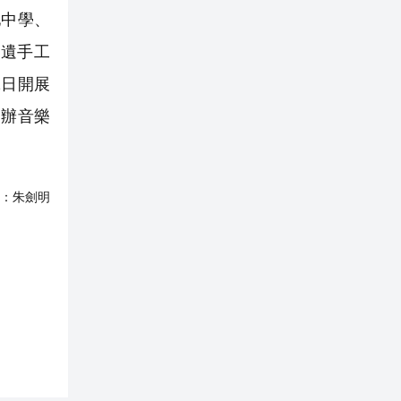
地中學、
遺手工
2日開展
舉辦音樂
：
朱劍明