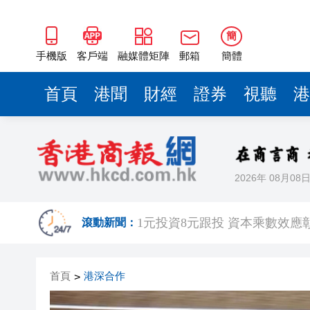
簡
手機版
客戶端
融媒體矩陣
郵箱
簡體
首頁
港聞
財經
證券
視聽
港
2026年 08月08
蔡皋領取國際安徒生獎 系插畫
1元投資8元跟投 資本乘數效應彰
滾動新聞：
港股七翻身後26000點阻力較大
首頁
港深合作
>
颱風「白海豚」強勢入東海
宏福苑大火｜何偉豪「黃金戰衣