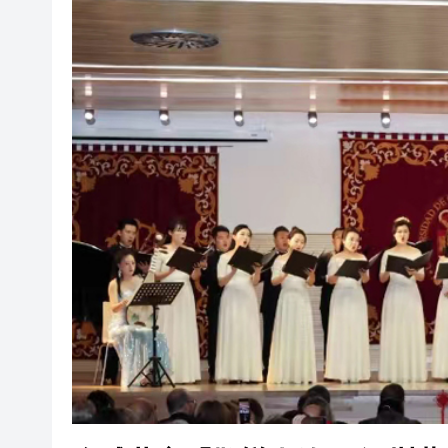
有片｜拜仁2:1擊
有片｜楊明莊思明大婚後急返港
羅淑佩：三場足球賽事逾12萬