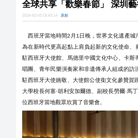
全球共享「歡樂春節」 深圳
2024-02-03 16:43:14
原創
西班牙當地時間2月1日晚，世界文化遺產城
為在新時代更高起點上肩負起新的文化使命、
駐西班牙大使館、馬德里中國文化中心、卡斯
唱團、青年民樂演奏家和非遺傳承人組成的訪演
駐西班牙大使姚敬、大使館公使銜文化參贊賀
大學校長何塞·胡利安加爾德、副校長勞爾·馬
位西班牙當地觀眾欣賞了音樂會。