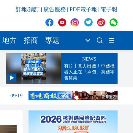
訂報/續訂
廣告服務
PDF電子報
電子報
|
|
|
地方
招商
專題
NEWS
有片丨實力出圈！中國機
器人正在「承包」英國零
售貨架
09:23
09:19
08:53
08:48
08:33