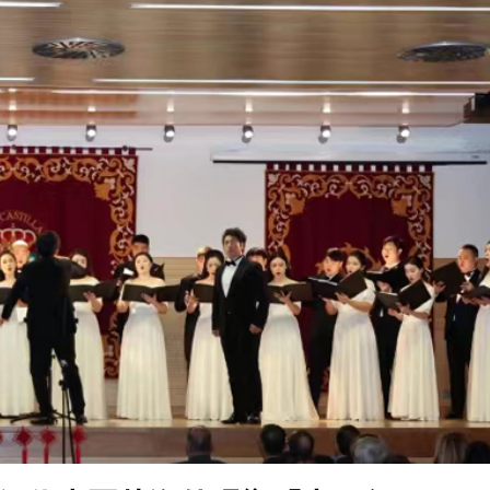
敗維拉 180秒重溫全場精華
看大結局：感激愛回家助走出低谷 不捨大家庭
人入場 票尾經濟成效顯現