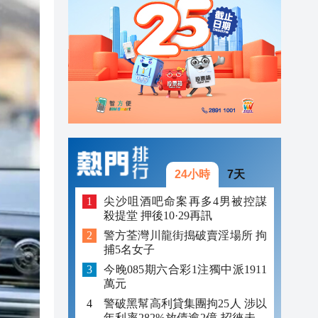
23:12
23:12
23:00
24小時
7天
尖沙咀酒吧命案再多4男被控謀
殺提堂 押後10·29再訊
警方荃灣川龍街搗破賣淫場所 拘
捕5名女子
今晚085期六合彩1注獨中派1911
萬元
警破黑幫高利貸集團拘25人 涉以
年利率282%放債逾2億 招徠未成