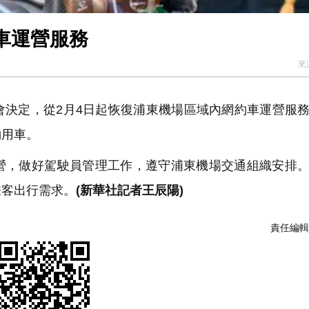
車運營服務
來
決定，從2月4日起恢復浦東機場區域內網約車運營服
約用車。
，做好駕駛員管理工作，遵守浦東機場交通組織安排。
乘客出行需求。
(新華社記者王辰陽)
責任編輯