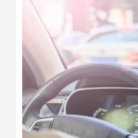
有片丨孕婦羊水破裂即將臨盆 
東涌巴士撞電單車 巴士司機涉
有片丨清淡不等於吃素！ 清淡