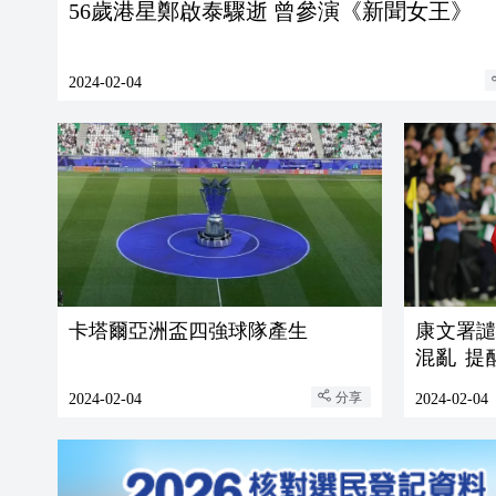
56歲港星鄭啟泰驟逝 曾參演《新聞女王》
2024-02-04
卡塔爾亞洲盃四強球隊產生
康文署
混亂 
地範圍
分享
2024-02-04
2024-02-04