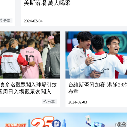
美斯落場 萬人喝采
分享
2024-02-04
譴責多名觀眾闖入球場引致
台維斯盃附加賽 港隊2:
提醒周日入場觀眾勿闖入草
布韋
分享
2024-02-03