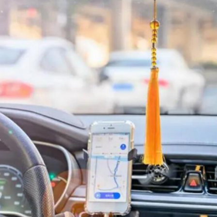
正遇晚高峰 情況危急 鐵騎交警一路開道護送
危駕被捕
飲食正在毀掉很多老人的晚年健康