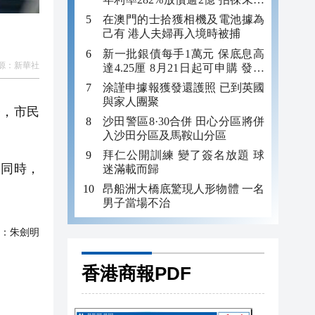
年追數
在澳門的士拾獲相機及電池據為
己有 港人夫婦再入境時被捕
新一批銀債每手1萬元 保底息高
源：
新華社
達4.25厘 8月21日起可申購 發行
金額最多550億
涂謹申據報獲發還護照 已到英國
與家人團聚
務，市民
沙田警區8·30合併 田心分區將併
入沙田分區及馬鞍山分區
拜仁公開訓練 變了簽名放題 球
同時，
迷滿載而歸
昂船洲大橋底驚現人形物體 一名
男子當場不治
：
朱劍明
香港商報PDF