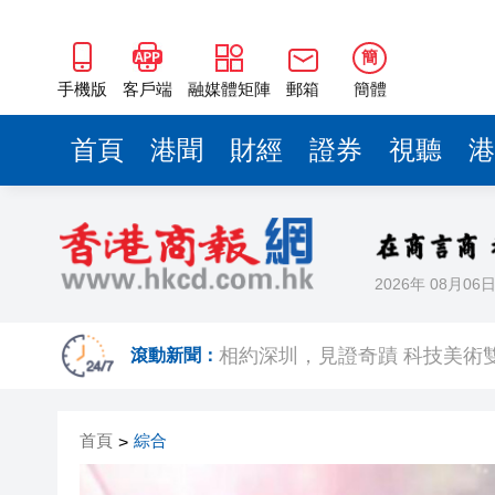
簡
手機版
客戶端
融媒體矩陣
郵箱
簡體
首頁
港聞
財經
證券
視聽
港
2026年 08月06
歐足聯：抵制國際足聯賽事立
相約深圳，見證
滾動新聞：
跑馬地私人泳池救生員涉用假證
首頁
綜合
>
特朗普否認美國彈藥短缺 稱將
美股觀望非農數據 道指跌逾百