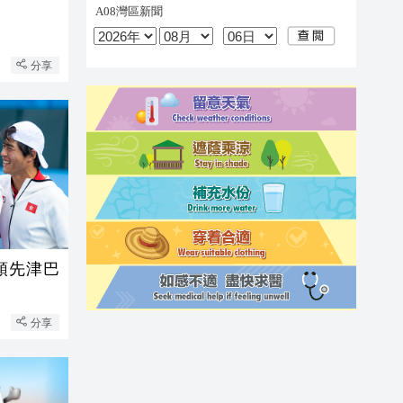
分享
0領先津巴
分享