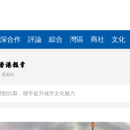
深合作
評論
綜合
灣區
商社
文化
日
星期四
場不變
奇蹟 科技美術雙館比鄰，聯手提升城市文化魅力
件 食環署勒令關閉報警處理
嚴懲發表叛國言論的「爆料者」
點