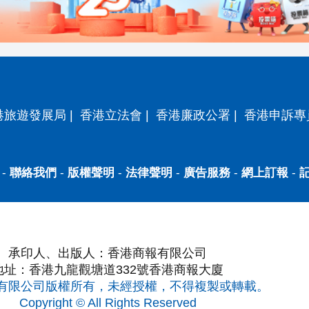
港旅遊發展局
|
香港立法會
|
香港廉政公署
|
香港申訴專
-
聯絡我們
-
版權聲明
-
法律聲明
-
廣告服務
-
網上訂報
-
承印人、出版人：香港商報有限公司
地址：香港九龍觀塘道332號香港商報大廈
有限公司版權所有，未經授權，不得複製或轉載。
Copyright © All Rights Reserved