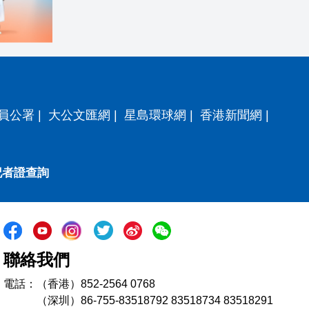
員公署
|
大公文匯網
|
星島環球網
|
香港新聞網
|
記者證查詢
聯絡我們
電話：（香港）852-2564 0768
（深圳）86-755-83518792 83518734 83518291