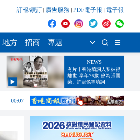
訂報/續訂
廣告服務
PDF電子報
電子報
|
|
|
地方
招商
專題
NEWS
有片丨香港填詞人黎彼得
離世 享年76歲 曾為張國
榮、許冠傑等填詞
00:19
00:07
23:38
23:35
23:17