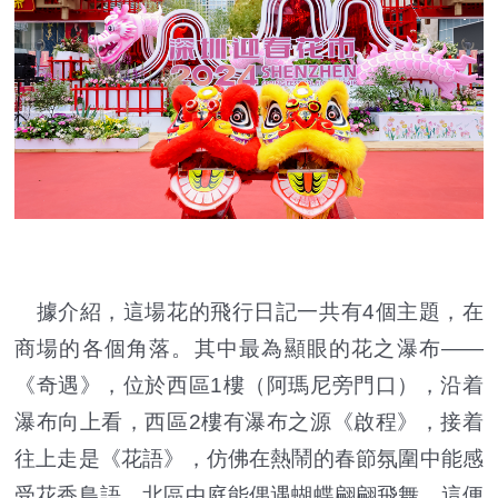
據介紹，這場花的飛行日記一共有4個主題，在
商場的各個角落。其中最為顯眼的花之瀑布——
《奇遇》，位於西區1樓（阿瑪尼旁門口），沿着
瀑布向上看，西區2樓有瀑布之源《啟程》，接着
往上走是《花語》，仿佛在熱鬧的春節氛圍中能感
受花香鳥語。北區中庭能偶遇蝴蝶翩翩飛舞，這便