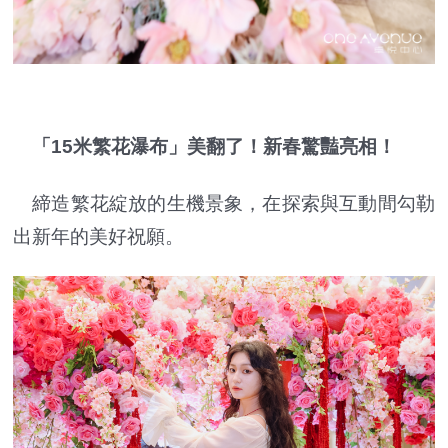
「1
5
米繁花瀑布」美翻了！新春驚豔亮相！
締造繁花綻放的生機景象，在探索與互動間勾勒
出新年的美好祝願。