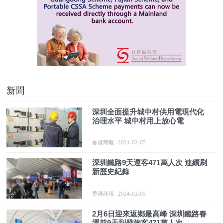
新聞
深圳全面提升城中村供用電現代化
治理水平 城中村用上放心電
香港商報
2024-02-05
深圳鐵路9天運客471萬人次 連續刷
新歷史紀錄
香港商報
2024-02-05
2月6日迎來返鄉最高峰 深圳鐵路春
運前9天到發旅客471萬人次