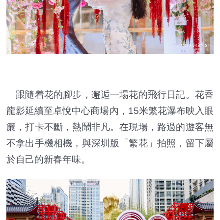
跟隨着花的腳步，邂逅一場花的飛行日記。花香
龍影延續至卓悅中心商場內，15米繁花瀑布映入眼
簾，打卡不斷，熱鬧非凡。在現場，路過的遊客無
不拿出手機相機，與深圳版「繁花」拍照，留下屬
於自己的新春年味。