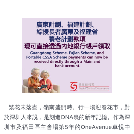
繁花未落盡，嶺南盛開時。行一場迎春花市，對
於深圳人來說，是刻進DNA裏的新年記憶。作為深
圳市及福田區主會場第5年的OneAvenue卓悅中