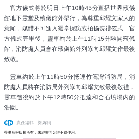
官方儀式將於明日上午10時45分直播世界殯儀
館地下靈堂及殯儀館外舉行，為尊重邱耀文家人的
意願，媒體不可進入靈堂採訪或拍攝喪禮儀式。官
方儀式完畢後，靈車約於上午11時15分離開殯儀
館，消防處人員會在殯儀館外列隊向邱耀文作最後
致敬。
靈車約於上午11時50分抵達竹篙灣消防局，消
防處人員將在消防局外列隊向邱耀文致最後敬禮，
靈車隨後約於下午12時50分抵達和合石墳場內的
浩園。
責任編輯：鄭嬋娟
香港商報版權所有，未經書面允許不得使用。