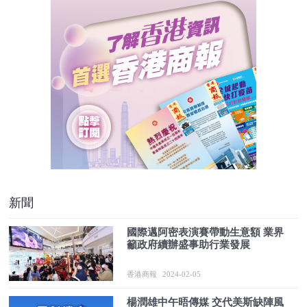
新聞
國際邁阿密表演賽帶動生意額 業界
籲政府續辦盛事助行業發展
香港商報
2024-02-05
楊潤雄中午晤傳媒 交代美斯缺陣風