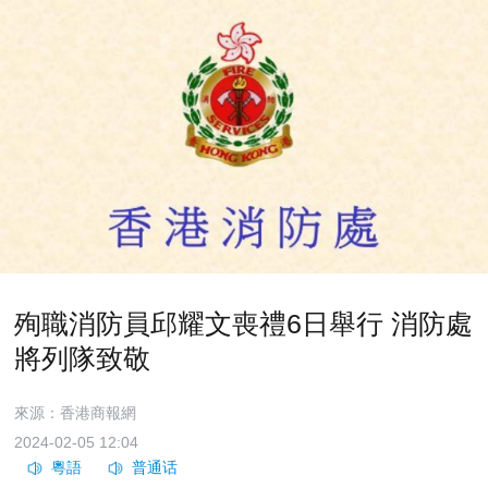
殉職消防員邱耀文喪禮6日舉行 消防處
將列隊致敬
來源：香港商報網
2024-02-05 12:04