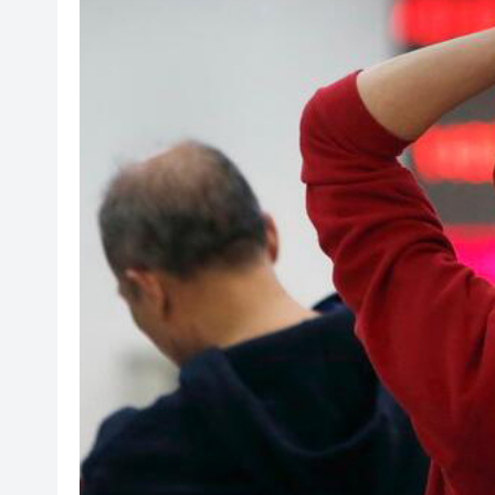
國家稅務總局：對境外保險收益
本港截至7月底外匯儲備資產增至
有片丨泰國校園槍擊案致7死15