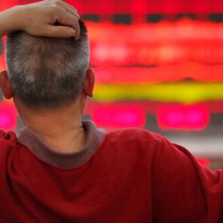
徵稅並非新政策 無需過度解讀
4478億美元
傷 槍手為初中生 在教室飲彈身亡