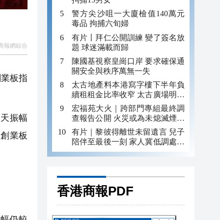
警方尖沙咀一大廈檢值140萬元
毒品 拘捕六旬婦
有片〡拜仁公開訓練 變了簽名放
商報網綜合
題 球迷滿載而歸
陳國基視察皇崗口岸 要求確保通
關安全與秩序萬無一失
創業板指
太古地產料本港寫字樓下半年負
續租租金比率收窄 太古廣場明年
轉正
宏福苑大火｜跨部門專組最終調
全天振幅
查報告公開 火災或為未熄滅煙頭
引發
有片｜黎彼得離世未留遺言 兒子
%，創業板
陪伴至最後一刻 家人冀低調處理
後事
香港商報PDF
。
幅仍較