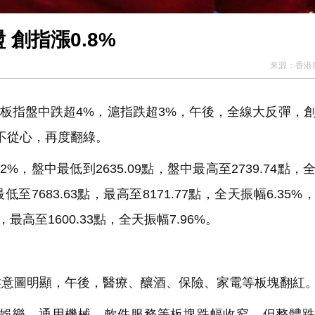
創指漲0.8%
來源：
香港
板指盤中跌超4%，滬指跌超3%，午後，全線大反彈，
不從心，再度翻綠。
%，盤中最低到2635.09點，盤中最高至2739.74點，
最低至7683.63點，最高至8171.77點，全天振幅6.35
點，最高至1600.33點，全天振幅7.96%。
意圖明顯，午後，醫療、釀酒、保險、家電等板塊翻紅
娛樂、通用機械、軟件服務等板塊跌幅收窄，但整體跌