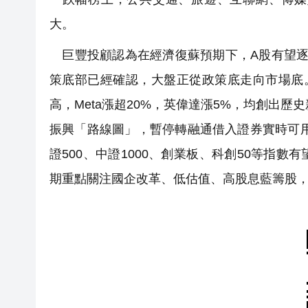
大。
巨豐投顧認為在經濟復蘇預期下，A股有望逐
策底部已經確認，大盤正從政策底走向市場底
高，Meta漲超20%，英偉達漲5%，均創出歷
振興「路線圖」，暫停轉融通借入證券實時可
證500、中證1000、創業板、科創50等指
期重點關注國企改革、低估值、高股息藍籌股，