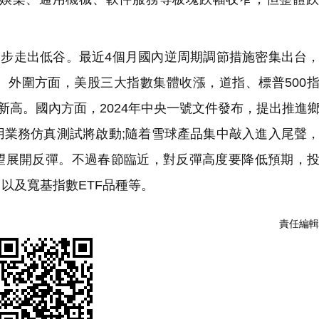
步走出低谷。最近4個月國內逆周期調節措施密集出台
。外圍方面，美股三大指數集體收漲，道指、標普500
史新高。國內方面，2024年中央一號文件發布，提出推進
用業務仿真測試將啟動;隨着雪球產品集中敲入進入尾聲
數有望展開反彈。不過春節臨近，對反彈高度要降低預期，
以及寬基指數ETF品種等。
責任編輯