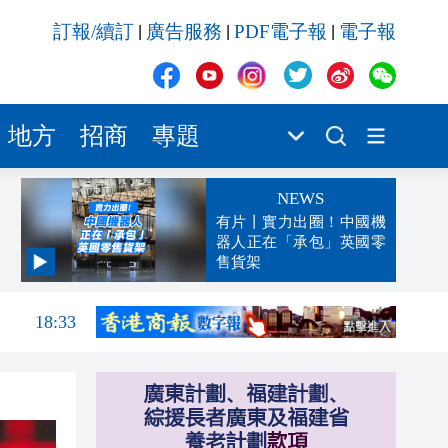
訂報/續訂
廣告服務
PDF電子報
電子報
|
|
|
地方
招商
專題
NEWS
有片丨實力出圈！中國機
器人正在「承包」英國零
售貨架
18:42
18:33
18:26
18:20
18:16