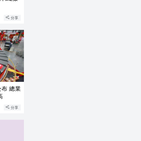
分享
布 總業
高
分享