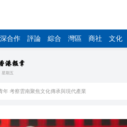
深合作
評論
綜合
灣區
商社
文化
日
星期五
內地所有權
裔青年 考察雲南聚焦文化傳承與現代產業
大會及午宴
治 闡述香港共建「一帶一路」的戰略角色與部署
」研討會2026