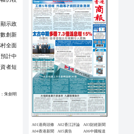
，顯示政
指數創新
鄉村全面
，預計中
投資者短
：
朱劍明