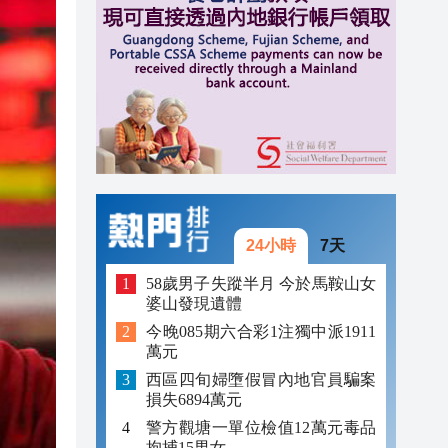
18:01
17:57
17:13
24小時
7天
58歲男子失蹤半月 今於馬鞍山女
婆山發現遺體
今晚085期六合彩1注獨中派1911
萬元
西區四旬婦墮假冒內地官員騙案
損失6894萬元
警方觀塘一單位檢值12萬元毒品
拘捕15男女