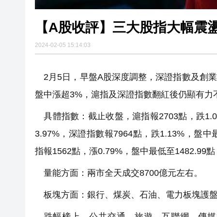
【A股收評】三大股指大幅震盪 
2024-02-05 15:14:03
2月5日，早盤A股深度調整，深證指數及創業
盤中漲超3%，滬指及深證指數翻紅後仍顯有力
具體指數：截止收盤，滬指報2703點，跌1.02
3.97%，深證指數報7964點，跌1.13%，盤中
指報1562點，漲0.79%，盤中最低至1482.99
量能方面：兩市全天成交8700億元左右。
板塊方面：銀行、煤炭、石油、電力板塊護盤
跌幅榜上，公共交通、旅遊、互聯網、傳媒