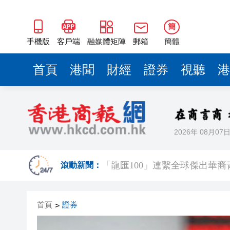
簡
手機版
客戶端
融媒體矩陣
郵箱
簡體
首頁
港聞
財經
證券
視聽
港
2026年 08月07
百勝中國完成收購必勝客中國
「龍匯100」連繫全球傑出華
滾動新聞：
香港工業總會舉辦第66屆周年
首頁
證券
>
廠商會邀「一帶一路」專員何力
「構建照顧者友善職場與企業未來