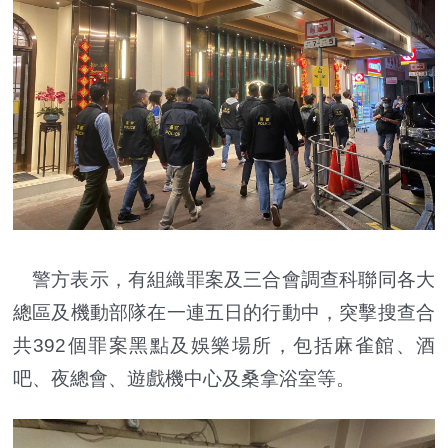
警方表示，有組織罪案及三合會調查科聯同各大
總區及機動部隊在一連五日的行動中，突擊搜查合
共392個罪案黑點及娛樂場所，包括麻雀館、酒
吧、夜總會、遊戲機中心及桑拿浴室等。