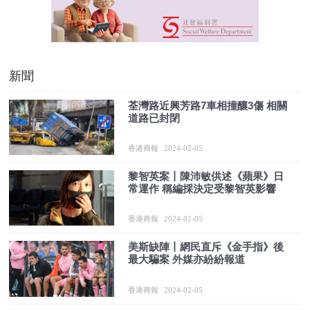
新聞
荃灣路近興芳路7車相撞釀3傷 相關
道路已封閉
香港商報
2024-02-05
黎智英案丨陳沛敏供述《蘋果》日
常運作 稱編採決定受黎智英影響
香港商報
2024-02-05
美斯缺陣丨網民直斥《金手指》後
最大騙案 外媒亦紛紛報道
香港商報
2024-02-05