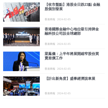
【收市盤點】港股全日跌23點 金融
股個別發展
香港商報
2024-02-05
香港國際金融中心地位吸引持牌金
融科技公司設全球總部
香港商報
2024-02-05
梁鳯儀：上半年將展開縮窄股份買
賣差價工作
香港商報
2024-02-05
【計出新角度】盛事經濟說車展
香港商報
2024-02-05