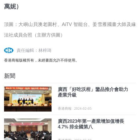
萬妮）
頂圖：大嶼山貝澳老圍村、AiTV 智能台、姜雪雁國畫大師及緣
法社成員合照（主辦方供圖）
責任編輯：林梓琦
香港商報版權所有，未經書面允許不得使用。
新聞
廣西「好吃沃柑」鑒品推介會助力
產業升級
香港商報
2024-02-05
廣西2023年第一產業增加值增長
4.7% 排全國第八