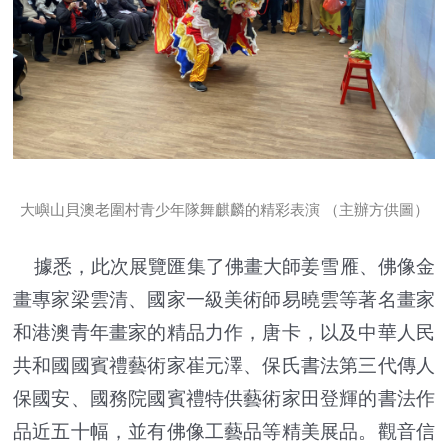
大嶼山貝澳老圍村青少年隊舞麒麟的精彩表演 （主辦方供圖）
據悉，此次展覽匯集了佛畫大師姜雪雁、佛像金
畫專家梁雲清、國家一級美術師易曉雲等著名畫家
和港澳青年畫家的精品力作，唐卡，以及中華人民
共和國國賓禮藝術家崔元澤、保氏書法第三代傳人
保國安、國務院國賓禮特供藝術家田登輝的書法作
品近五十幅，並有佛像工藝品等精美展品。觀音信