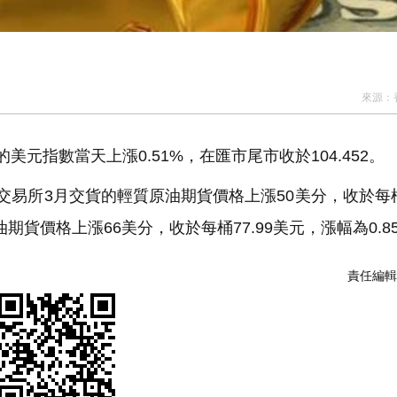
來源：
指數當天上漲0.51%，在匯市尾市收於104.452。
所3月交貨的輕質原油期貨價格上漲50美分，收於每桶7
期貨價格上漲66美分，收於每桶77.99美元，漲幅為0.8
責任編輯