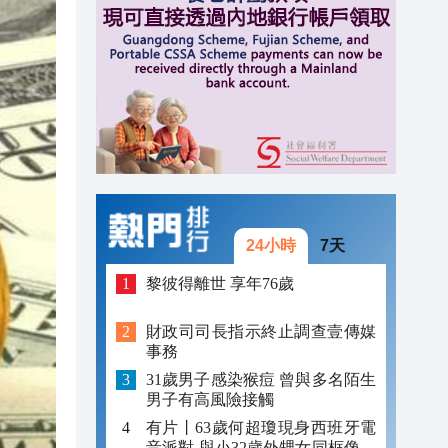
15:32
15:30
15:15
24小時
7天
黎彼得離世 享年76歲
財政司司長指示終止調查壹傳媒
事務
31歲男子感染猴痘 曾與多名陌生
男子有高風險接觸
有片丨63歲何超瓊現身西班牙電
音派對 與小32歲外甥女同框像姐