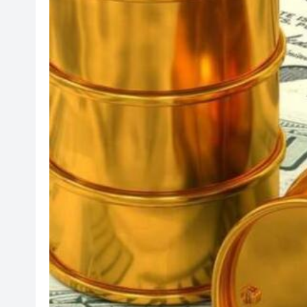
【來論】聲稱「熱愛香港」的羅
攜逾3萬支未完稅香煙抵港 六旬
一如互動設2億美元產業基金 深度布