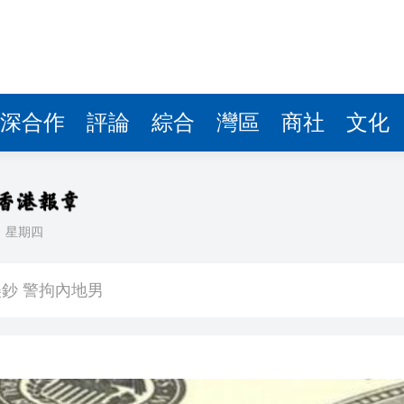
深合作
評論
綜合
灣區
商社
文化
日
星期四
流一次集齊 誰的DNA動了？
鈔 警拘內地男
造高增值供應鏈管理中心、支援中小企業
亡2人失聯
漲租逼搬」！ 喜鵲娛樂回應