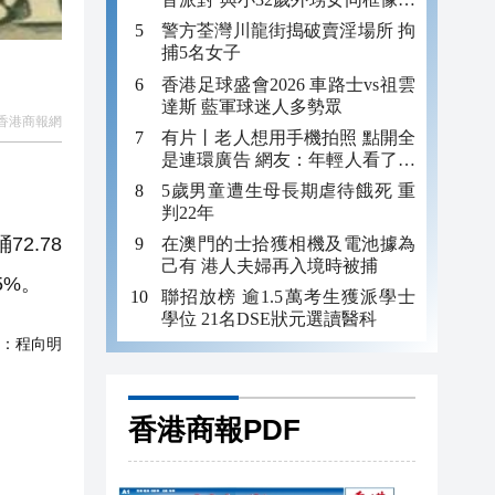
妹
警方荃灣川龍街搗破賣淫場所 拘
捕5名女子
香港足球盛會2026 車路士vs祖雲
達斯 藍軍球迷人多勢眾
香港商報網
有片丨老人想用手機拍照 點開全
是連環廣告 網友：年輕人看了都
迷糊 何況老年人
5歲男童遭生母長期虐待餓死 重
判22年
2.78
在澳門的士拾獲相機及電池據為
己有 港人夫婦再入境時被捕
5%。
聯招放榜 逾1.5萬考生獲派學士
學位 21名DSE狀元選讀醫科
：
程向明
香港商報PDF