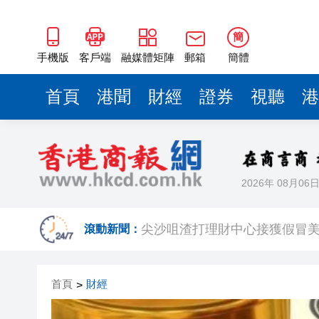
簡
手機版
客戶端
融媒體矩陣
郵箱
簡體
首頁
港聞
財經
證券
視聽
港
2026年 08月06
有片丨8月香港打卡指南 三大頂
尖沙咀渣打理財中心接獲假冒美
滾動新聞：
廠商會提交施政報告建議 倡打
首頁
財經
>
陝西柞水縣突發泥石流 致1人死
蕭敬騰日料店曝租約糾紛，「遭