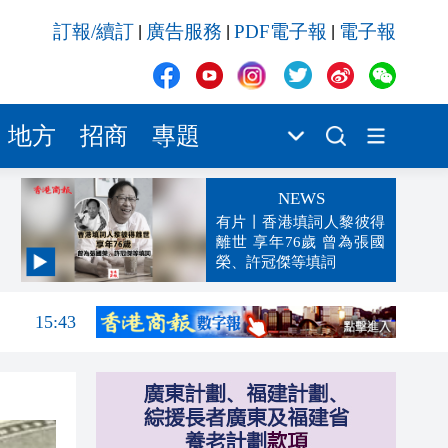
訂報/續訂
廣告服務
PDF電子報
電子報
|
|
|
地方
招商
專題
NEWS
有片丨香港填詞人黎彼得
離世 享年76歲 曾為張國
榮、許冠傑等填詞
15:47
15:43
15:42
15:42
15:39