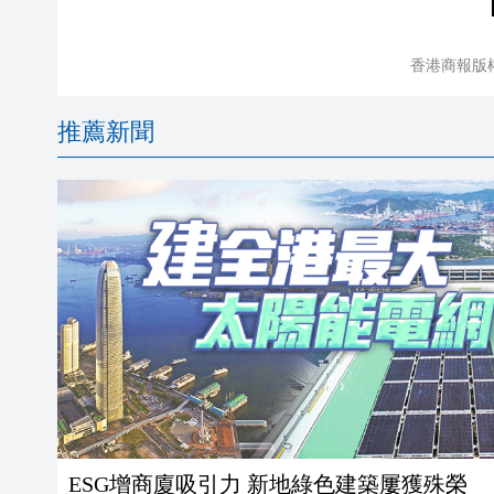
香港商報版
推薦新聞
ESG增商廈吸引力 新地綠色建築屢獲殊榮