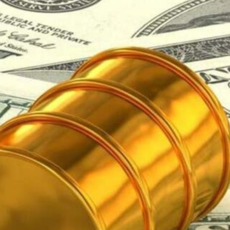
奇 為何看不見事實？
內地男被判囚6月
局AI Agent與行銷科技SaaS賽道