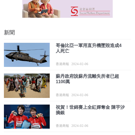
新聞
哥倫比亞一軍用直升機墜毀造成4
人死亡
香港商報
2024-02-06
蘇丹政府說蘇丹流離失所者已超
1100萬
香港商報
2024-02-06
祝賀！世錦賽上全紅嬋奪金 陳芋汐
摘銀
香港商報
2024-02-06