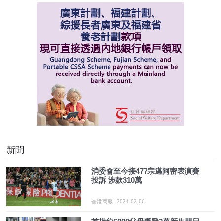
新聞
消委會至今接477宗邁阿密表演賽
投訴 涉款310萬
香港商報
2024-02-06