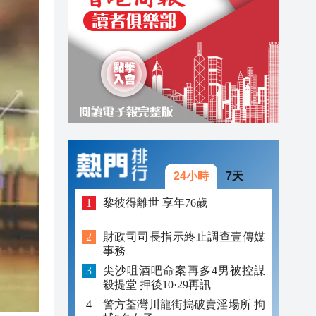
17:56
17:44
17:36
24小時
7天
黎彼得離世 享年76歲
財政司司長指示終止調查壹傳媒
事務
尖沙咀酒吧命案再多4男被控謀
殺提堂 押後10·29再訊
警方荃灣川龍街搗破賣淫場所 拘