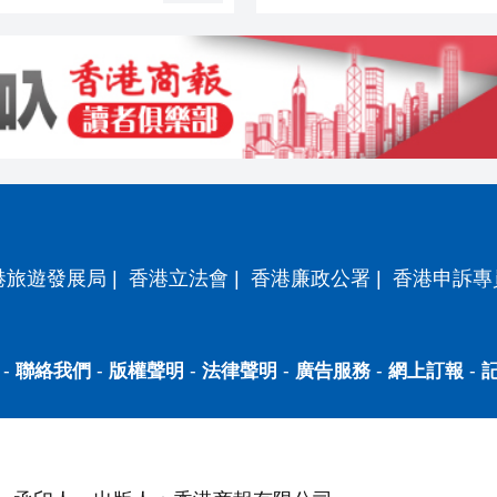
港旅遊發展局
|
香港立法會
|
香港廉政公署
|
香港申訴專
-
聯絡我們
-
版權聲明
-
法律聲明
-
廣告服務
-
網上訂報
-