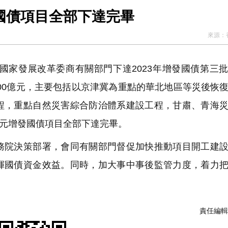
發國債項目全部下達完畢
來源：
國家發展改革委商有關部門下達2023年增發國債第三
000億元，主要包括以京津冀為重點的華北地區等災後恢
程，重點自然災害綜合防治體系建設工程，甘肅、青海
億元增發國債項目全部下達完畢。
院決策部署，會同有關部門督促加快推動項目開工建設
揮國債資金效益。同時，加大事中事後監管力度，着力
責任編輯