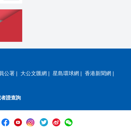
員公署
|
大公文匯網
|
星島環球網
|
香港新聞網
|
記者證查詢