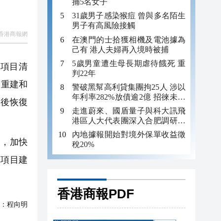
捕5名女子
31歲男子感染猴痘 曾與多名陌生
男子有高風險接觸
香港商報網
在澳門的士拾獲相機及電池據為
己有 港人夫婦再入境時被捕
5歲男童遭生母長期虐待餓死 重
批項目清
判22年
復重建和
警破黑幫高利貸集團拘25人 涉以
年利率282%放債逾2億 招徠未成
災後恢復
年追數
走進蔚來、國盾量子與科大訊飛
港區人大代表團深入合肥調研科
創成果
內地據報開始對境外保單收益徵
，加快
稅20%
把項目建
香港商報PDF
：
程向明