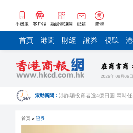
簡
手機版
客戶端
融媒體矩陣
郵箱
簡體
首頁
港聞
財經
證券
視聽
港
2026年 08月06
有片丨中大公布未來五年策略計
涉詐騙投資者逾4億日圓 兩時任
滾動新聞：
有片丨墨西哥街頭一網紅直播時
首頁
證券
>
有片〡壽司店雪糕「抹」櫃邊 
【港樓】九建牛池灣項目命名33清