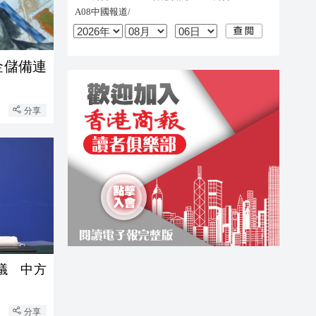
金儲備連
分享
議 中方
分享