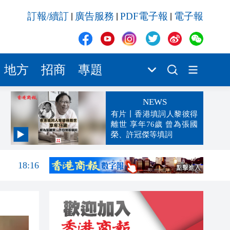
訂報/續訂
廣告服務
PDF電子報
電子報
|
|
|
地方
招商
專題
NEWS
有片丨香港填詞人黎彼得
離世 享年76歲 曾為張國
榮、許冠傑等填詞
18:18
18:16
18:06
18:05
17:58