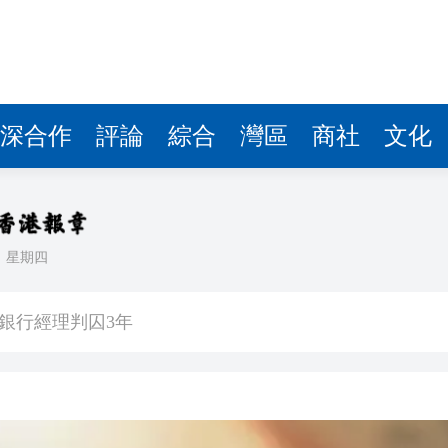
深合作
評論
綜合
灣區
商社
文化
日
星期四
劃 建研究生專屬書院 提升學習體驗
銀行經理判囚3年
遭槍擊爆頭 當場斃命！
網民：做咩偷食我杯雪糕
水灣 第1期涉361伙面積約492呎起