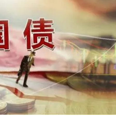
電話 違者最高罰款37.5萬歐元
國與家人團聚
寶：「香港鐵路標準」料為北環線節省20%施工成本