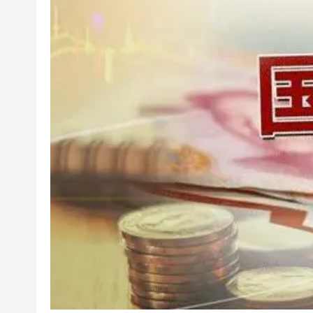
有片丨法國下周起禁止騷擾性推銷
涂謹申據報獲發還護照 已到英
國際鐵路工程會議今舉行 陳美