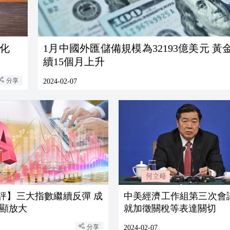
土化
1月中國外匯儲備規模為32193億美元 黃
續15個月上升
分享
2024-02-07
評】三大指數繼續反彈 成
中美經濟工作組第三次會
顯放大
就加徵關稅等表達關切
分享
2024-02-07