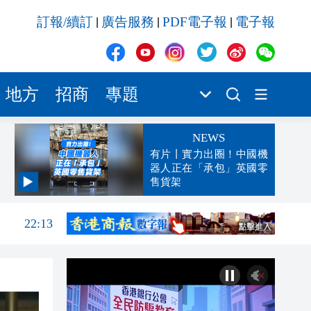
訂報/續訂
廣告服務
PDF電子報
電子報
|
|
|
地方
招商
專題
NEWS
有片丨實力出圈！中國機
器人正在「承包」英國零
售貨架
22:22
22:13
22:05
21:57
21:41