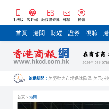
簡
手機版
客戶端
融媒體矩陣
郵箱
簡體
首頁
港聞
財經
證券
視聽
港
2026年 08月07
相約深圳，見證
美勞動力市場迅速降溫 美元指
滾動新聞：
路易斯迪亞斯轟世界波 拜仁2:
首頁
港聞
>
有片丨宇樹科技IPO路演現場 
美7月非農職位突轉跌2.3萬 