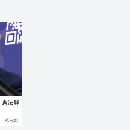
 憲法解
分享