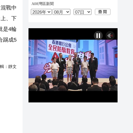
前混戰中
時上、下
就是4輪
合踢成5
輯：
靜文