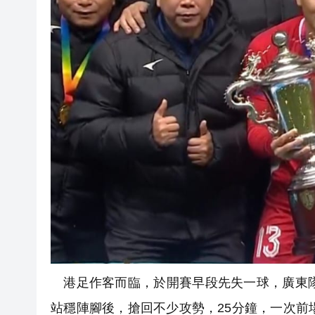
港足作客而臨，於開賽早段先失一球，廣東隊
站穩陣腳後，搶回不少攻勢，25分鐘，一次前