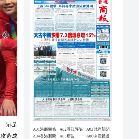
0。港足
快攻造成