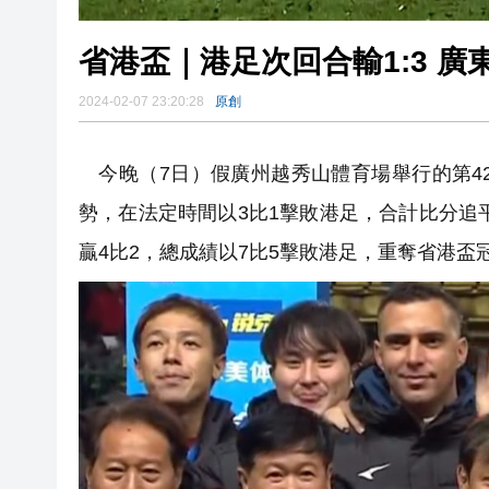
省港盃｜港足次回合輸1:3 廣
2024-02-07 23:20:28
原創
今晚（
7日
）假廣州越秀山體育場舉行的第4
勢，在法定時間以3比1擊敗港足，合計比分追
贏4比2，總成績以7比5擊敗港足，重奪省港盃