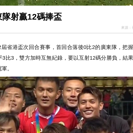
東隊射贏12碼捧盃
來源：
2屆省港盃次回合賽事，首回合落後0比2的廣東隊，把
平3比3，雙方加時互無紀錄，要以互射12碼分勝負，結
冠軍。