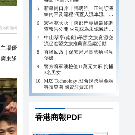
新皇崗口岸｜鄧炳強：正制訂演
練內容及流程 涵蓋人流車流、緊
急應變等
宏福苑大火｜跨部門專組最終調
香港商報網
查報告公開 火災或為未熄滅煙頭
引發
中山翠亨(南朗)舉辦文旅資源交
流促進暨文旅推薦官品鑑活動
握主場優
直播回放｜保安局局長鄧炳強見
傳媒
果廣東隊
警方將軍澳檢值11萬元大麻 拘捕
3名男女
MJZ Technology AI合規跨境金融
科技突圍 國資注資加持
香港商報PDF