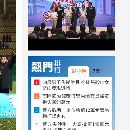
21:30
21:29
21:01
24小時
7天
58歲男子失蹤半月 今於馬鞍山女
婆山發現遺體
西區四旬婦墮假冒內地官員騙案
損失6894萬元
警方觀塘一單位檢值12萬元毒品
拘捕15男女
警方尖沙咀一大廈檢值140萬元
毒品 拘捕六旬婦