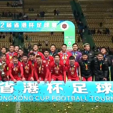
年深圳體育消費嘉年華啟動
建灣區拔尖人才培育新平台 石門教育集團與佛山暨大港澳子弟學校簽約
場首度登場 旅客讚方便精準