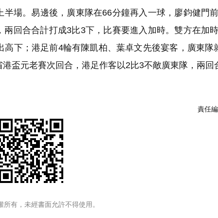
上半場。易邊後，廣東隊在66分鐘再入一球，廖鈞健門
，兩回合合計打成3比3下，比賽要進入加時。雙方在加
決出高下；港足前4輪有陳凱柏、葉卓文先後宴客，廣東隊
省港盃元老賽次回合，港足作客以2比3不敵廣東隊，兩回
責任編
權所有，未經書面允許不得使用。