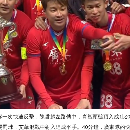
一次快速反擊，陳哲超左路傳中，肖智頭槌頂入成1比
場罰球，艾華混戰中射入追成平手。40分鐘，廣東隊的