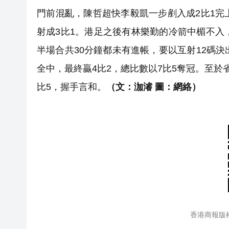
門前混亂，陳哲超快李毅凱一步剷入成2比1完
射成3比1。港足之後有林樂勤的冷箭中楣不入
半場合共30分鐘都未有進帳，要以互射12碼
全中，最終贏4比2，總比數以7比5奪冠。至於
比5，握手言和。
（
文：泇濬 圖：網絡
）
香港商報版