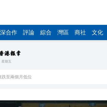
深合作
評論
綜合
灣區
商社
文化
日
星期五
奇蹟 「熱帶雨林」文藝生態展現國際傳播力量
數跌至兩個月低位
1挫維拉
CEO王興興發聲：讓人工智能為社會服務
美聯儲減息預期升溫