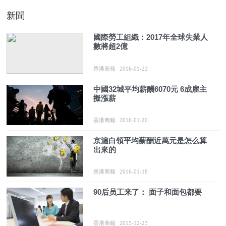
新聞
國際勞工組織：2017年全球失業人
數將超2億
香港商報
2016-01-22
中國32城平均薪酬6070元 6成雇主
擬漲薪
香港商報
2016-01-20
京滬白領平均薪酬近萬元是怎么算
出來的
香港商報
2016-01-18
90后员工来了： 面子和面包都要
香港商報
2015-12-23