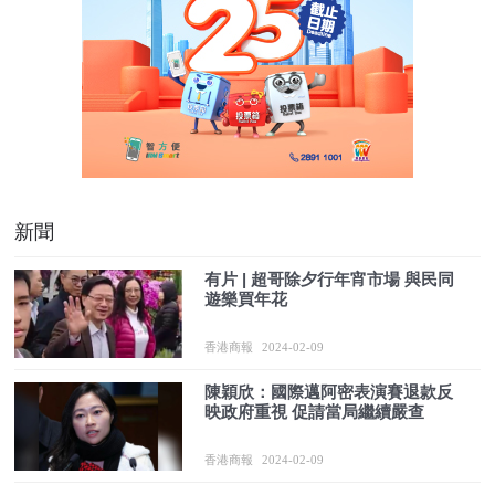
新聞
有片 | 超哥除夕行年宵市場 與民同
遊樂買年花
香港商報
2024-02-09
陳穎欣：國際邁阿密表演賽退款反
映政府重視 促請當局繼續嚴查
香港商報
2024-02-09