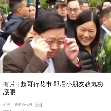
有片 | 超哥行花市 即場小朋友教氣功
護眼
來源： 香港商報網
原創