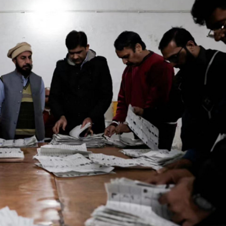
指漲0.01%
債逾2億元凍結千萬資產
搞笑又好sweet