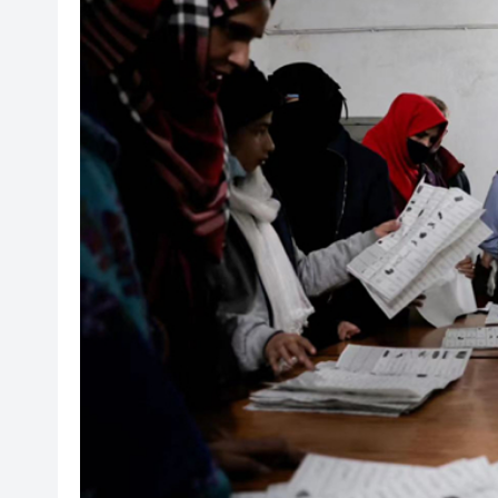
【A股午評】三大指數個別發展 滬
警破黑幫高利貸集團拘25人 放
星展第二季純利升9% 創新高
有片〡啟德萌爆拖地狗 網民激贊：