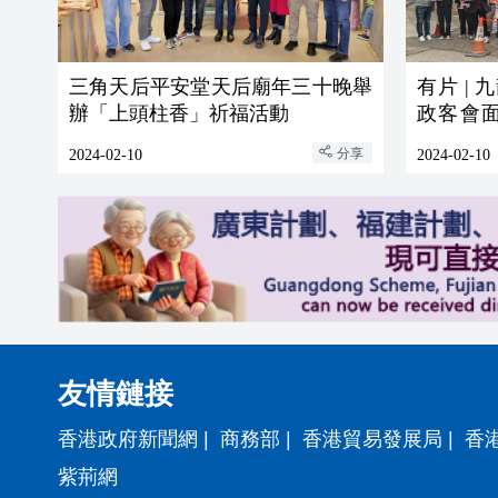
三角天后平安堂天后廟年三十晚舉
有片 |
辦「上頭柱香」祈福活動
政客會
緝拿反中
分享
2024-02-10
2024-02-10
友情鏈接
香港政府新聞網
|
商務部
|
香港貿易發展局
|
香
紫荊網