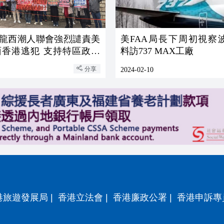
 九龍西潮人聯會強烈譴責美
美FAA局長下周初視察
面香港逃犯 支持特區政府
料訪737 MAX工廠
亂港分子
分享
2024-02-10
港旅遊發展局
|
香港立法會
|
香港廉政公署
|
香港申訴專