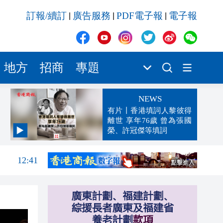
訂報/續訂
廣告服務
PDF電子報
電子報
|
|
|
地方
招商
專題
NEWS
有片丨香港填詞人黎彼得
離世 享年76歲 曾為張國
榮、許冠傑等填詞
12:47
12:41
12:36
12:20