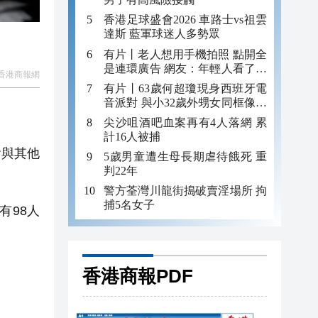
香港足球盛會2026 車路士vs祖雲
達斯 藍軍球迷人多勢眾
有片丨老人想用手機拍照 點開全
是連環廣告 網友：年輕人看了都
香港商報網
迷糊 何況老年人
有片丨63歲何超瓊現身西班牙電
音派對 與小32歲外甥女同框像姐
妹
尖沙咀酒吧血案再有4人落網 累
計16人被捕
會與其他
5歲男童遭生母長期虐待餓死 重
判22年
警方荃灣川龍街搗破賣淫場所 拘
捕5名女子
有98人
香港商報PDF