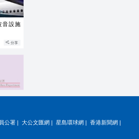
波音設施
分享
員公署
|
大公文匯網
|
星島環球網
|
香港新聞網
|