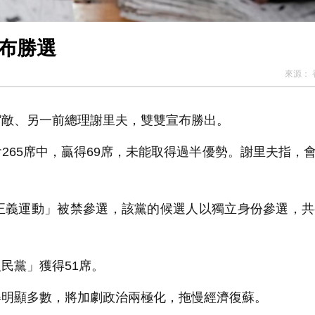
均宣布勝選
來源：
宿敵、另一前總理謝里夫，雙雙宣布勝出。
265席中，贏得69席，未能取得過半優勢。謝里夫指，
正義運動」被禁參選，該黨的候選人以獨立身份參選，共
民黨」獲得51席。
得明顯多數，將加劇政治兩極化，拖慢經濟復蘇。