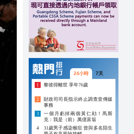
12:18
12:06
12:05
12:00
24小時
7天
黎彼得離世 享年76歲
財政司司長指示終止調查壹傳媒
事務
一個月虧掉兩個黃仁勛！馬斯
克：我是（前）萬億富翁
31歲男子感染猴痘 曾與多名陌生
男子有高風險接觸