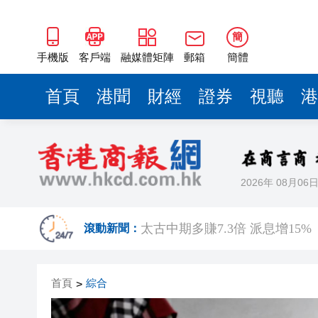
簡
手機版
客戶端
融媒體矩陣
郵箱
簡體
首頁
港聞
財經
證券
視聽
港
2026年 08月06
德貝美口腔萬象院盛大開業 攜
滾動新聞：
太古中期多賺7.3倍 派息增15%
內地擬向境外保單收益徵稅20%
首頁
綜合
>
宇樹科技發行價