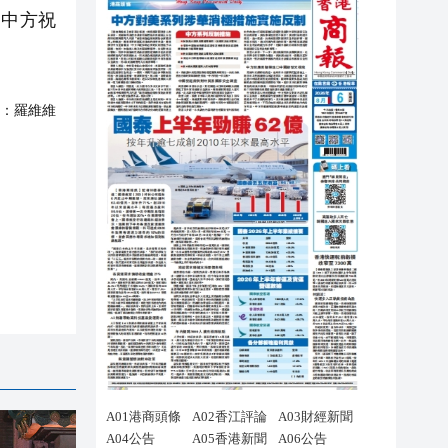
，中方祝
：
羅維維