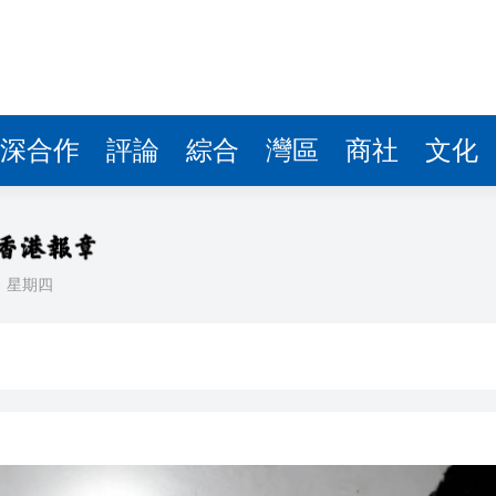
深合作
評論
綜合
灣區
商社
文化
日
星期四
手魯振順開啓品牌發展新篇章
 友邦挫8% 分析指保險股在外圍急挫屬反應過度
今確定 市場預估在67元至104元之間