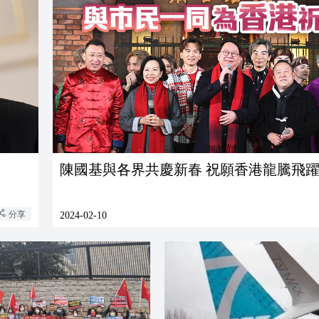
陳國基與各界共慶新春 祝願香港龍騰飛
分享
2024-02-10