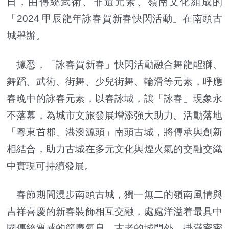
日，由傳統武術、非遺元素、嶺南文化組成的
「2024 甲辰龍年詠春賀新春快閃活動」在南頭古
城舉辦。
據悉，「詠春賀新春」快閃活動融合舞龍醒獅、
舞蹈、武術、街舞、少兒街舞、輪滑等元素，呼應
春晚中的詠春元素，以春詠城，讓「詠春」現象永
不落幕，為城市文旅發展增添強大助力。活動落地
「粵東首郡、港澳源頭」南頭古城，將傳承與創新
相結合，助力古城在多元文化與煙火氣的交融交織
中實現可持續發展。
春節期間漫步南頭古城，獨一無二的嶺南風情與
吉祥喜慶的新春裝飾相互交融，處處洋溢着最具中
國傳統質感的節慶氣息。古老的城門外，掛滿密密