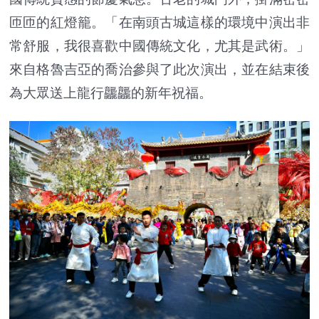
匝匝的紅燈籠。「在南頭古城這樣的環境中演出非
常舒服，我很喜歡中國傳統文化，尤其是武術。」
來自格魯吉亞的喬治參與了此次演出，並在結束後
為大眾送上龍行龘龘的新年祝福。