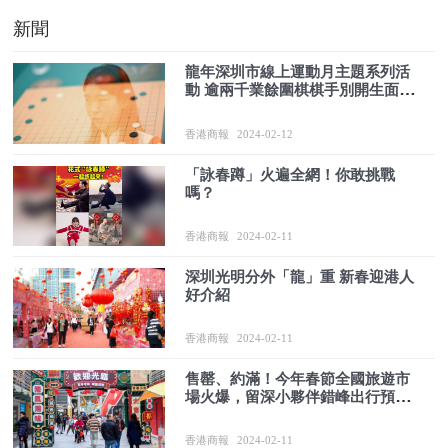
新聞
龍年深圳市線上運動月主題系列活
動 逾兩千業餘圍棋棋手別開生面過
大年
香港商報
2024-02-12
「詠春蹲」火遍全網！你敢挑戰
嗎？
香港商報
2024-02-11
深圳光明分外「龍」重 新春迎港人
好介紹
香港商報
2024-02-11
售罄、約滿！今年春節全國旅遊市
場火爆，留深小夥伴錯峰出行預約
指南→
香港商報
2024-02-11