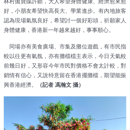
林村拋寶牒許願，大人希望身體健康、經濟愈來愈
好，小朋友希望快高長大、學業進步。有內地旅客
認為現場氣氛良好，希望討一個好彩頭，祈願家人
身體健康，香港新一年越來越好，事事順心。
同場亦有美食廣場、市集及攤位遊戲，有市民指
較以往更有氣氛，亦有攤檔檔主表示，今日天氣較
前幾日好，又形容今年市民對價格不會太計較，對
銷情有信心，又說特意留在香港擺攤檔，期望能振
興香港經濟。
（記者 馮瀚文 攝）