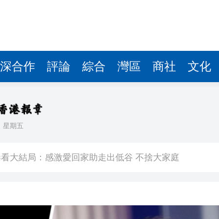
深合作
評論
綜合
灣區
商社
文化
日
星期五
敗維拉 180秒重溫全場精華
看大結局：感激愛回家助走出低谷 不捨大家庭
人入場 票尾經濟成效顯現
圓廠
銀髮男團「大四喜」：十年深厚情誼 有歡亦有淚 緬懷