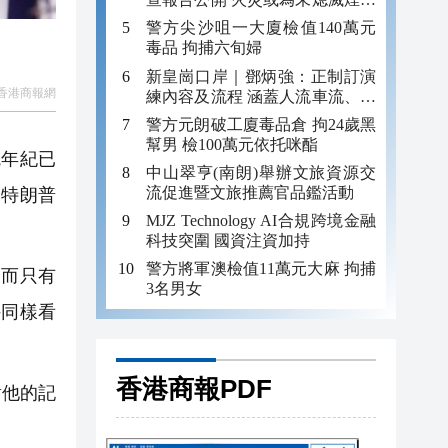
引發
警方尖沙咀一大廈檢值140萬元
毒品 拘捕六旬婦
新皇崗口岸｜鄧炳強：正制訂演
香港商報網
練內容及流程 涵蓋人流車流、緊
急應變等
警方元朗破工廈毒品倉 拘24歲黑
幫男 檢100萬元依托咪酯
統年紀已
中山翠亨(南朗)舉辦文旅資源交
流促進暨文旅推薦官品鑑活動
和特朗普
MJZ Technology AI合規跨境金融
科技突圍 國資注資加持
警方將軍澳檢值11萬元大麻 拘捕
；而只有
3名男女
持同樣看
香港商報PDF
對他的記