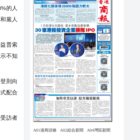
8%的人
共和黨人
和益普索
表示不知
登則向
方式配合
的受訪者