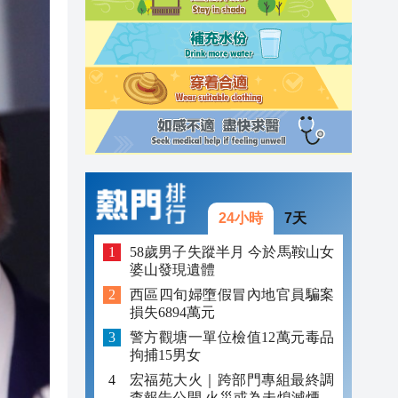
23:45
23:38
23:29
24小時
7天
58歲男子失蹤半月 今於馬鞍山女
婆山發現遺體
西區四旬婦墮假冒內地官員騙案
損失6894萬元
警方觀塘一單位檢值12萬元毒品
拘捕15男女
宏福苑大火｜跨部門專組最終調
查報告公開 火災或為未熄滅煙頭