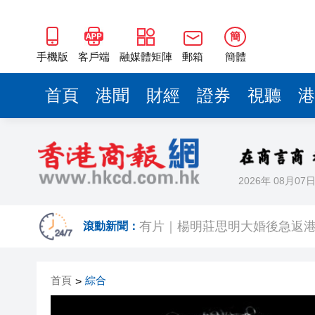
簡
手機版
客戶端
融媒體矩陣
郵箱
簡體
首頁
港聞
財經
證券
視聽
港
2026年 08月07
有片｜拜仁2:1擊
滾動新聞：
有片｜楊明莊思明大婚後急返港
羅淑佩：三場足球賽事逾12萬
首頁
綜合
>
SK海力士斥逾3000億建兩座晶
有片丨【《愛回家》迎大結局】