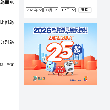
行為而免
。
比例為
分別為
輯：
靜文