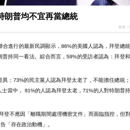
特朗普均不宜再當總統
來源：
聯合進行的最新民調顯示，86%的美國人認為，拜登總
朗普持同一看法。綜合而言，59%的受訪者認為：拜登
異：73%的民主黨人認為拜登太老了，不能擔任總統
士當中， 91%的人認為拜登太老，71%的人對特朗普
告稱，拜登不應因「離職期間處理機密文件」而面臨指控，但
報告「存在政治動機」。