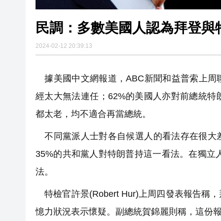
民調：多數美國人認為拜登與
2024-02-12 20:39:13
據美國中文網報道，ABC新聞和益普索上周
經太大無法連任；62%的美國人亦對前總統特
都太老，均不適合再當總統。
不同黨派人士對各自候選人的看法存在很大差
35%的共和黨人對特朗普持這一看法。在獨立人
法。
特檢官許景(Robert Hur)上周四發表報
憶力狀況表示懷疑。副總統賀錦麗則稱，這份