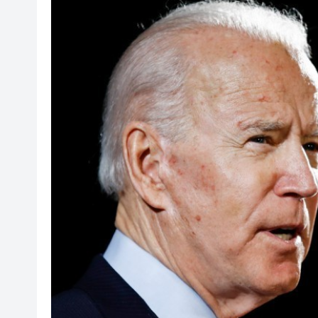
叔」黎彼得
入境處反非法勞工行動拘12人
社署籲市民提防偽冒社署通訊
李家超：鼓勵保險業開發跨境產