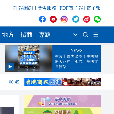
訂報/續訂
廣告服務
PDF電子報
電子報
|
|
|
地方
招商
專題
NEWS
有片丨實力出圈！中國機
器人正在「承包」英國零
售貨架
04:29
00:45
00:26
00:16
「豹
23:58