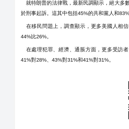
就特朗普的法律戰，最新民調顯示，絕大多數美
於刑事起訴。這其中包括45%的共和黨人和83
在移民問題上，調查顯示，更多美國人相信
44%比26%。
在處理犯罪、經濟、通脹方面，更多受訪者
41%對28%、43%對31%和41%對31%。