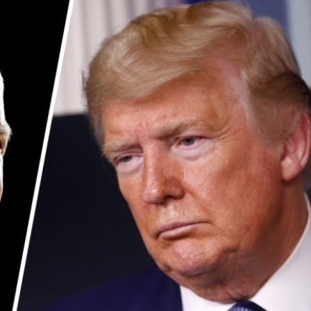
程式賬戶
品 便利灣區居民