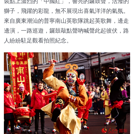
裝點上濃烈的「中國紅」，響亮的鑼鼓聲，活潑的
獅子，飛躍的彩龍，無不展現出喜氣洋洋的氣氛。
來自廣東潮汕的普寧南山英歌隊跳起英歌舞，邊走
邊演，一路巡遊，鑼鼓敲點聲吶喊聲此起彼伏，路
人紛紛駐足觀看拍照紀念。