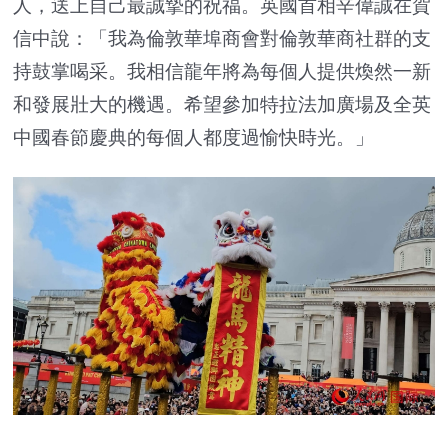
人，送上自己最誠摯的祝福。英國首相辛偉誠在賀
信中說：「我為倫敦華埠商會對倫敦華商社群的支
持鼓掌喝采。我相信龍年將為每個人提供煥然一新
和發展壯大的機遇。希望參加特拉法加廣場及全英
中國春節慶典的每個人都度過愉快時光。」