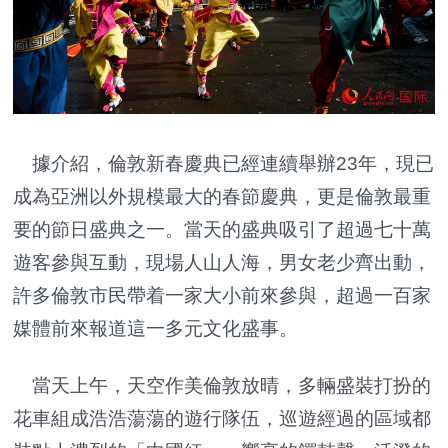
據介紹，倫敦新春慶典已經連續舉辦23年，現已
成為亞洲以外規模最大的春節慶典，更是倫敦最重
要的節日盛典之一。當天的盛典吸引了超過七十萬
遊客參與互動，現場人山人海，男女老少齊出動，
許多倫敦市民帶着一家大小前來參與，超過一百家
媒體前來報道這一多元文化盛事。
當天上午，天空作美倫敦放晴，多輛盛裝打扮的
花車組成浩浩蕩蕩的遊行隊伍，巡遊經過的區域都