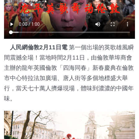
人民網倫敦2月11日電
第一個出場的英歌雄風瞬
間震撼全場！當地時間2月11日，由倫敦華埠商會
主辦的龍年英國倫敦「四海同春」新春慶典在倫敦
市中心特拉法加廣場、唐人街等多個地標盛大舉
行，當天七十萬人擠爆現場，體味到濃濃的中國年
味。