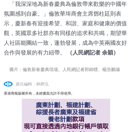
「我深深地為新春慶典為倫敦帶來歡樂的中國年
氛圍感到自豪。」倫敦華埠商會主席鄧柱廷則表
示，慶新春有迎接希望、和諧、家庭和健康的價值
觀，英國眾多社群亦有同樣的追求和共鳴，期望華
人社區能團結一致，蓬勃發展，成為中英兩國友好
合作與發展的有力紐帶。
（人民網記者 余穎）
圖片：倫敦新春慶典現場。
人民網記者郭錦標、楊浩鵬攝
責任編輯：林鏗泓
香港商報版權所有，未經書面允許不得使用。