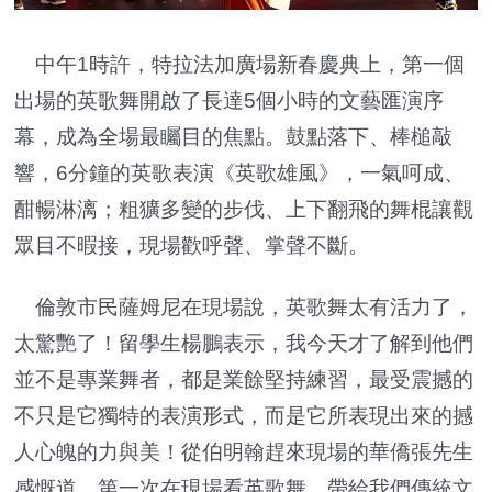
中午1時許，特拉法加廣場新春慶典上，第一個
出場的英歌舞開啟了長達5個小時的文藝匯演序
幕，成為全場最矚目的焦點。鼓點落下、棒槌敲
響，6分鐘的英歌表演《英歌雄風》，一氣呵成、
酣暢淋漓；粗獷多變的步伐、上下翻飛的舞棍讓觀
眾目不暇接，現場歡呼聲、掌聲不斷。
倫敦市民薩姆尼在現場說，英歌舞太有活力了，
太驚艷了！留學生楊鵬表示，我今天才了解到他們
並不是專業舞者，都是業餘堅持練習，最受震撼的
不只是它獨特的表演形式，而是它所表現出來的撼
人心魄的力與美！從伯明翰趕來現場的華僑張先生
感慨道，第一次在現場看英歌舞，帶給我們傳統文