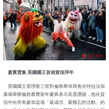
嘉賓雲集 英國國王首相賀信拜年
英國國王查理斯三世對倫敦華埠商會在特拉法加
廣場舉辦倫敦農曆新年慶典表示高度讚揚，他在賀
信中向所有參加這場「最成功、最難忘的活動」的