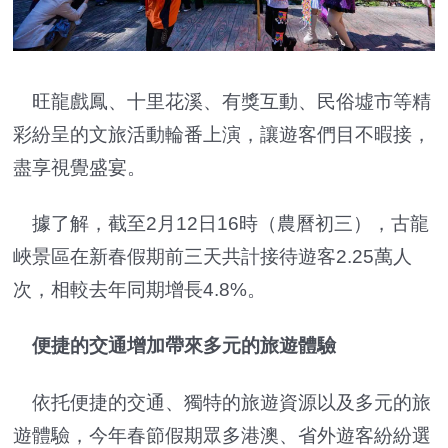
旺龍戲鳳、十里花溪、有獎互動、民俗墟市等精
彩紛呈的文旅活動輪番上演，讓遊客們目不暇接，
盡享視覺盛宴。
據了解，截至2月12日16時（農曆初三），古龍
峽景區在新春假期前三天共計接待遊客2.25萬人
次，相較去年同期增長4.8%。
便捷的交通增加帶來多元的旅遊體驗
依托便捷的交通、獨特的旅遊資源以及多元的旅
遊體驗，今年春節假期眾多港澳、省外遊客紛紛選