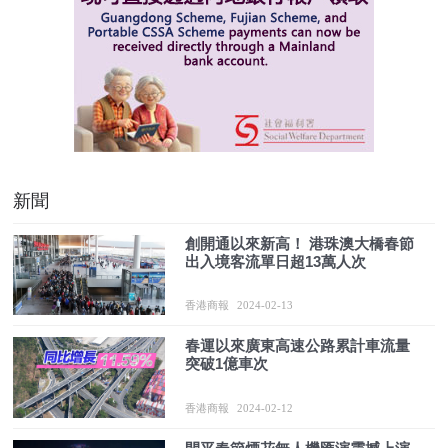
新聞
創開通以來新高！ 港珠澳大橋春節
出入境客流單日超13萬人次
香港商報
2024-02-13
春運以來廣東高速公路累計車流量
突破1億車次
香港商報
2024-02-12