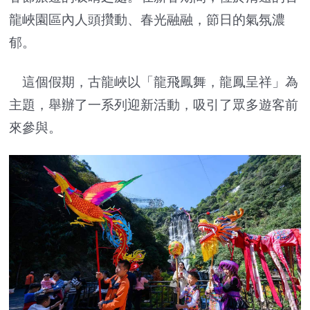
龍峽園區內人頭攢動、春光融融，節日的氣氛濃
郁。
這個假期，古龍峽以「龍飛鳳舞，龍鳳呈祥」為
主題，舉辦了一系列迎新活動，吸引了眾多遊客前
來參與。