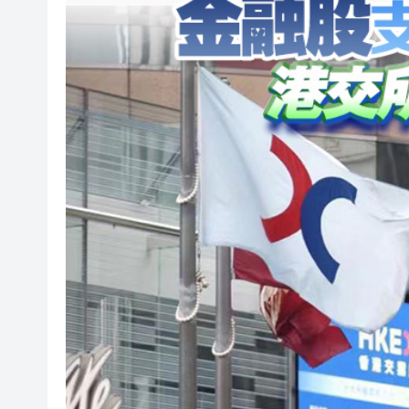
美股觀望非農數據 道指跌逾百
有片丨孕婦羊水破裂即將臨盆 
東涌巴士撞電單車 巴士司機涉
有片丨清淡不等於吃素！ 清淡