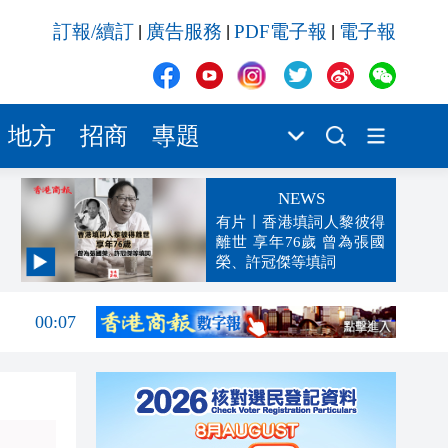
訂報/續訂
廣告服務
PDF電子報
電子報
|
|
|
地方
招商
專題
NEWS
有片丨香港填詞人黎彼得
離世 享年76歲 曾為張國
榮、許冠傑等填詞
00:19
00:07
23:38
23:35