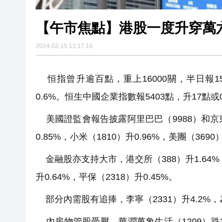
【午市焦點】港股一度升穿萬六
2024-02-15 13:17:16
恒指曾升逾百點，重上16000關，半日報159
0.6%。恒生中國企業指數報5403點，升17點或
美國證監會報告披露阿里巴巴（9988）和京東
0.85%，小米（1810）升0.96%，美團（3690
金融股亦支持大市，港交所（388）升1.64%，友
升0.64%，平保（2318）升0.45%。
部分內需股有追捧，李寧（2331）升4.2%，
內房物管股受壓，華潤萬象生活（1209）跌2.