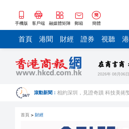
簡
手機版
客戶端
融媒體矩陣
郵箱
簡體
首頁
港聞
財經
證券
視聽
港
2026年 08月06
歐足聯：抵制國際足聯賽事立
滾動新聞：
相約深圳，見證
跑馬地私人泳池救生員涉用假證
首頁
財經
>
特朗普否認美國彈藥短缺 稱將