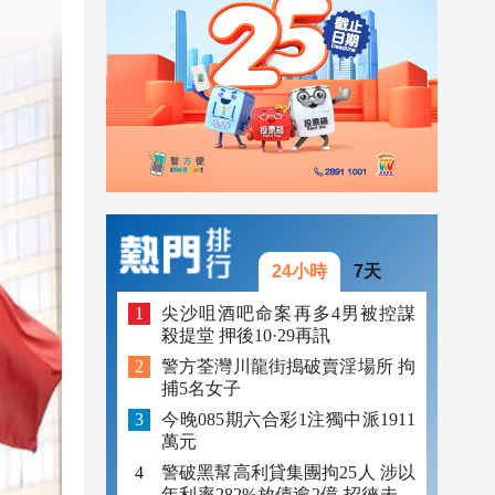
23:17
23:12
23:12
23:00
24小時
7天
尖沙咀酒吧命案再多4男被控謀
殺提堂 押後10·29再訊
警方荃灣川龍街搗破賣淫場所 拘
捕5名女子
今晚085期六合彩1注獨中派1911
萬元
警破黑幫高利貸集團拘25人 涉以
年利率282%放債逾2億 招徠未成