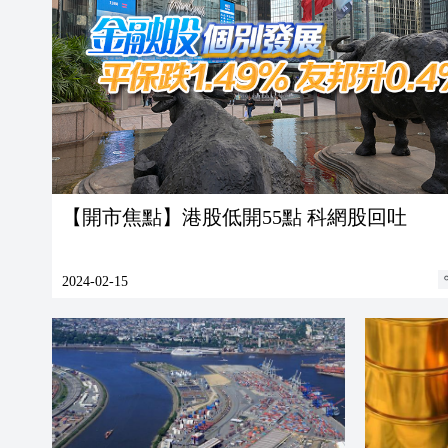
【開市焦點】港股低開55點 科網股回吐
2024-02-15