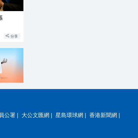
漲
分享
員公署
|
大公文匯網
|
星島環球網
|
香港新聞網
|