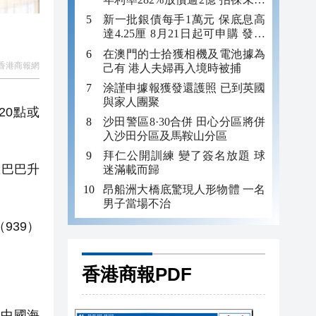
年追數
新一批銀債每手1萬元 保底息高
達4.25厘 8月21日起可申購 發行
金額最多550億
在澳門的士拾獲相機及電池據為
香港商報網
己有 港人夫婦再入境時被捕
涂謹申據報獲發還護照 已到英國
與家人團聚
20點或
沙田警區8·30合併 田心分區將併
入沙田分區及馬鞍山分區
拜仁公開訓練 變了簽名放題 球
里巴巴升
迷滿載而歸
昂船洲大橋底驚現人形物體 一名
男子當場不治
939）
香港商報PDF
，中國海