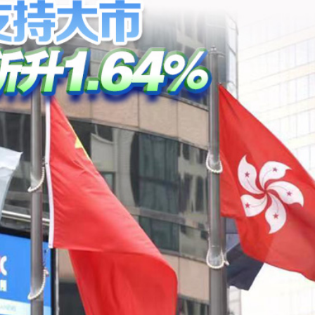
點
正遇晚高峰 情況危急 鐵騎交警一路開道護送
危駕被捕
飲食正在毀掉很多老人的晚年健康