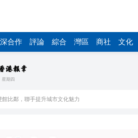
深合作
評論
綜合
灣區
商社
文化
日
星期四
場不變
奇蹟 科技美術雙館比鄰，聯手提升城市文化魅力
件 食環署勒令關閉報警處理
嚴懲發表叛國言論的「爆料者」