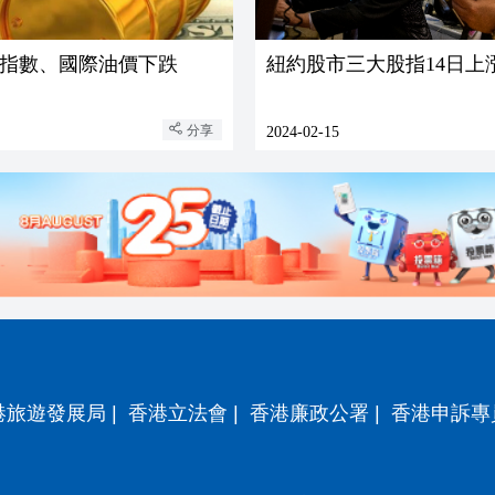
指數、國際油價下跌
紐約股市三大股指14日上
分享
2024-02-15
港旅遊發展局
|
香港立法會
|
香港廉政公署
|
香港申訴專