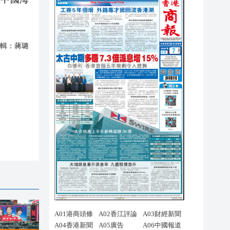
輯：
蔣璐