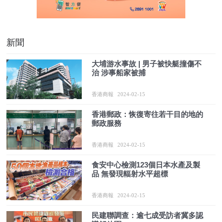
新聞
大埔游水事故 | 男子被快艇撞傷不
治 涉事船家被捕
香港商報
2024-02-15
香港郵政：恢復寄往若干目的地的
郵政服務
香港商報
2024-02-15
食安中心檢測123個日本水產及製
品 無發現輻射水平超標
香港商報
2024-02-15
民建聯調查：逾七成受訪者冀多認