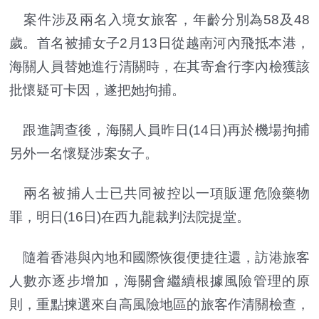
案件涉及兩名入境女旅客，年齡分別為58及48
歲。首名被捕女子2月13日從越南河內飛抵本港，
海關人員替她進行清關時，在其寄倉行李內檢獲該
批懷疑可卡因，遂把她拘捕。
跟進調查後，海關人員昨日(14日)再於機場拘捕
另外一名懷疑涉案女子。
兩名被捕人士已共同被控以一項販運危險藥物
罪，明日(16日)在西九龍裁判法院提堂。
隨着香港與內地和國際恢復便捷往還，訪港旅客
人數亦逐步增加，海關會繼續根據風險管理的原
則，重點揀選來自高風險地區的旅客作清關檢查，