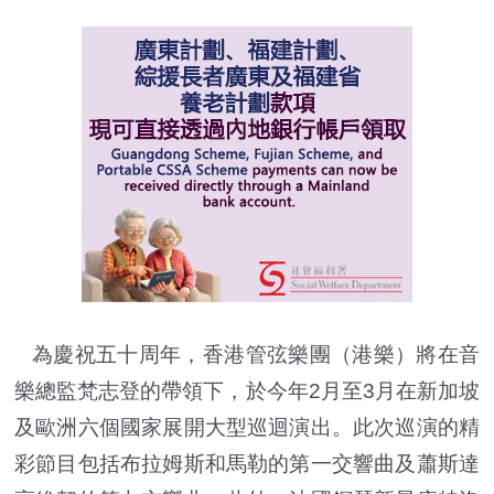
為慶祝五十周年，香港管弦樂團（港樂）將在音
樂總監梵志登的帶領下，於今年2月至3月在新加坡
及歐洲六個國家展開大型巡迴演出。此次巡演的精
彩節目包括布拉姆斯和馬勒的第一交響曲及蕭斯達