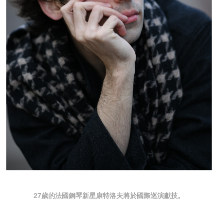
27歲的法國鋼琴新星康特洛夫將於國際巡演獻技。