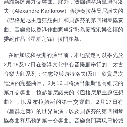
高維契的第九交響曲。此外，法國鋼琴新星康特洛
夫（Alexandre Kantorow）將演奏拉赫曼尼諾夫的
《巴格尼尼主題狂想曲》和貝多芬的第四鋼琴協奏
曲。音樂會以香港作曲家盧定彰為慶祝港樂金禧的
委約作品《星群之舞》拉開序幕。
在新加坡和歐洲的演出前，本地樂迷可以率先於
2月16及17日在香港文化中心音樂廳舉行的「太古
音樂大師系列：梵志登與康特洛夫I及II」欣賞是次
巡演的完整曲目。2月16日將演出蕭斯達高維契的
第九交響曲、拉赫曼尼諾夫的《巴格尼尼主題狂想
曲》，以及布拉姆斯的第一交響曲。2月17日有
《星群之舞》的世界首演，以及貝多芬的第四鋼琴
協奏曲和馬勒的第一交響曲。音樂會門票現已於城