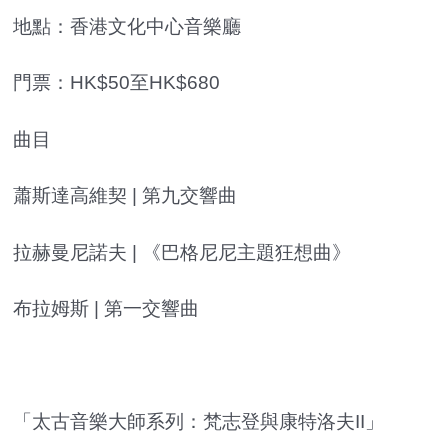
地點：香港文化中心音樂廳
門票：HK$50至HK$680
曲目
蕭斯達高維契 | 第九交響曲
拉赫曼尼諾夫 | 《巴格尼尼主題狂想曲》
布拉姆斯 | 第一交響曲
「太古音樂大師系列：梵志登與康特洛夫II」