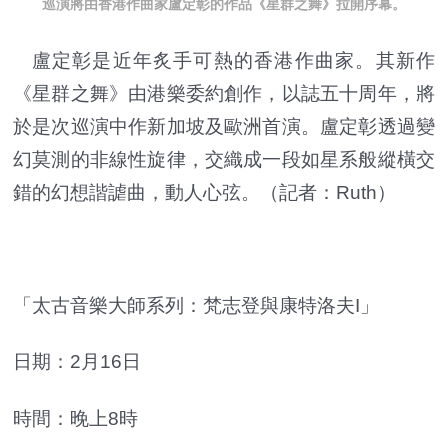
巡演將由香港作曲家盧定彰的作品《星群之舞》拉開序幕。
盧定彰是近年炙手可熱的香港作曲家。其新作
《星群之舞》由港樂委約創作，以誌五十周年，將
於是次巡演中作新加坡及歐洲首演。盧定彰透過變
幻莫測的非線性旋律，交織成一段如星系般縱橫交
錯的幻想諧謔曲，動人心弦。（記者：Ruth）
「太古音樂大師系列：梵志登與康特洛夫I」
日期：2月16日
時間：晚上8時