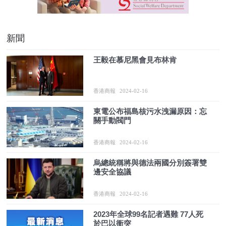
新聞
王毅在慕尼黑會見布林肯
香港商報
2024-02-16
東電公布福島核污水洩漏原因：忘
關手動閥門
香港商報
2024-02-16
烏總統稱將與德法兩國分別簽署雙
邊安全協議
香港商報
2024-02-16
2023年全球99名記者遇難 77人死
於巴以衝突