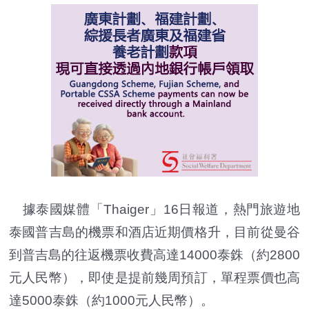
據泰國媒體「Thaiger」16日報道，熱門旅遊地
泰國普吉島的機票和酒店近期價格升，目前從曼谷
到普吉島的往返機票收費高達14000泰銖（約2800
元人民幣），即使是提前幾周預訂，單程票價也高
達5000泰銖（約1000元人民幣）。