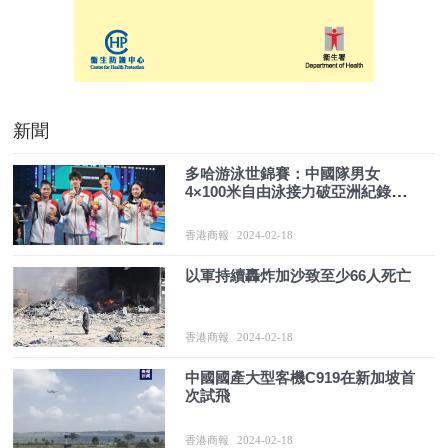
新聞
多哈游泳世錦賽：中國隊男女
4×100米自由泳接力破亞洲紀錄奪
冠
香港商報
2024-02-18
以軍持續轟炸加沙致至少66人死亡
香港商報
2024-02-18
中國國產大型客機C919在新加坡首
次試飛
香港商報
2024-02-18