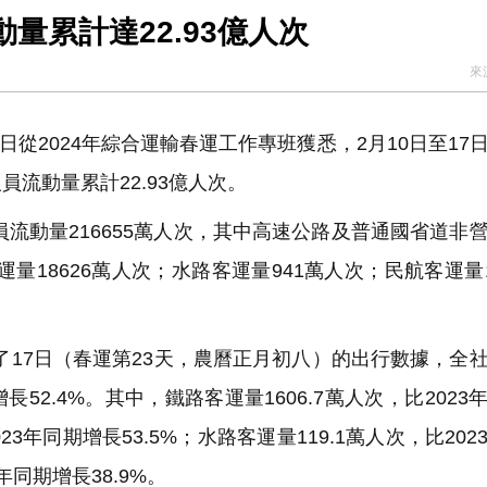
量累計達22.93億人次
來
從2024年綜合運輸春運工作專班獲悉，2月10日至17
流動量累計22.93億人次。
流動量216655萬人次，其中高速公路及普通國省道非
運量18626萬人次；水路客運量941萬人次；民航客運量1
了17日（春運第23天，農曆正月初八）的出行數據，全
長52.4%。其中，鐵路客運量1606.7萬人次，比2023
23年同期增長53.5%；水路客運量119.1萬人次，比202
年同期增長38.9%。