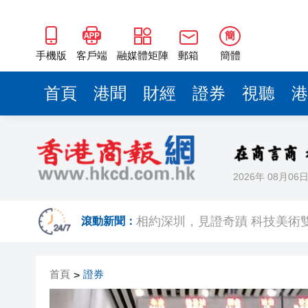
簡
手機版
客戶端
融媒體矩陣
郵箱
簡體
首頁
港聞
財經
證券
視聽
港
2026年 08月06
歐足聯：抵制國際足聯賽事立
滾動新聞：
相約深圳，見證
跑馬地私人泳池救生員涉用假證
首頁
證券
>
特朗普否認美國彈藥短缺 稱將