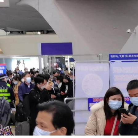
點
正遇晚高峰 情況危急 鐵騎交警一路開道護送
危駕被捕
飲食正在毀掉很多老人的晚年健康