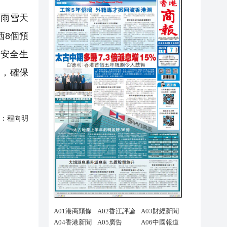
圍雨雪天
西8個預
安全生
管，確保
：
程向明