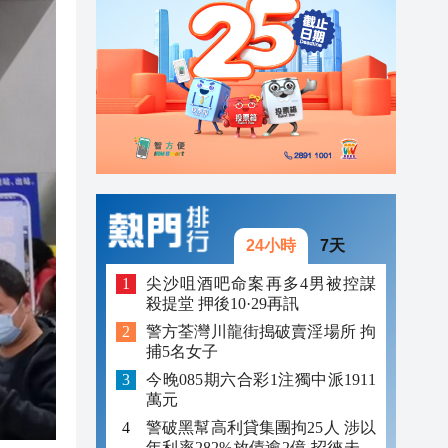
23:17
23:12
23:12
23:00
24小時
7天
尖沙咀酒吧命案再多4男被控謀
殺提堂 押後10·29再訊
警方荃灣川龍街搗破賣淫場所 拘
捕5名女子
今晚085期六合彩1注獨中派1911
萬元
警破黑幫高利貸集團拘25人 涉以
年利率282%放債逾2億 招徠未成