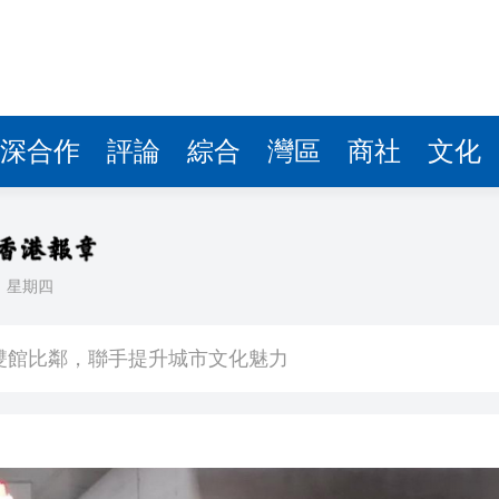
深合作
評論
綜合
灣區
商社
文化
日
星期四
場不變
奇蹟 科技美術雙館比鄰，聯手提升城市文化魅力
件 食環署勒令關閉報警處理
嚴懲發表叛國言論的「爆料者」