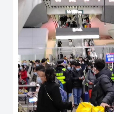
美股觀望非農數據 道指跌逾百
有片丨孕婦羊水破裂即將臨盆 
東涌巴士撞電單車 巴士司機涉
有片丨清淡不等於吃素！ 清淡