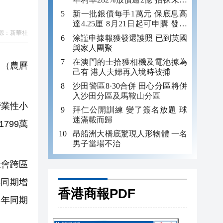
年追數
新一批銀債每手1萬元 保底息高
達4.25厘 8月21日起可申購 發行
源：
新華社
金額最多550億
涂謹申據報獲發還護照 已到英國
與家人團聚
在澳門的士拾獲相機及電池據為
日（農曆
己有 港人夫婦再入境時被捕
沙田警區8·30合併 田心分區將併
入沙田分區及馬鞍山分區
營業性小
拜仁公開訓練 變了簽名放題 球
迷滿載而歸
799萬
昂船洲大橋底驚現人形物體 一名
男子當場不治
社會跨區
年同期增
香港商報PDF
3年同期