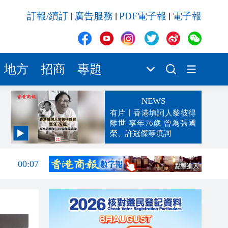
訂報/續訂
廣告服務
PDF電子報
電子報
|
|
|
地方
招商
專題
NEWS
有片丨香港填詞人黎彼得
離世 享年76歲 曾為張國
榮、許冠傑等填詞
00:19
00:07
23:38
23:35