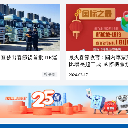
區發出春節後首批TIR運
最火春節收官：國內車票
比增長超三成 國際機票
達14倍
分享
2024-02-17