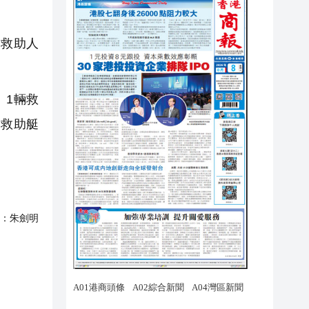
名救助人
、1輛救
速救助艇
：
朱劍明