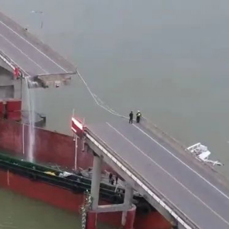
程式賬戶
品 便利灣區居民
將粉嶺揮桿 為香港行畫圓滿句號