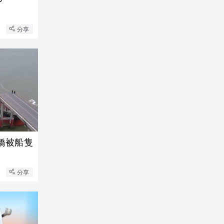
分享
橋被船隻
分享