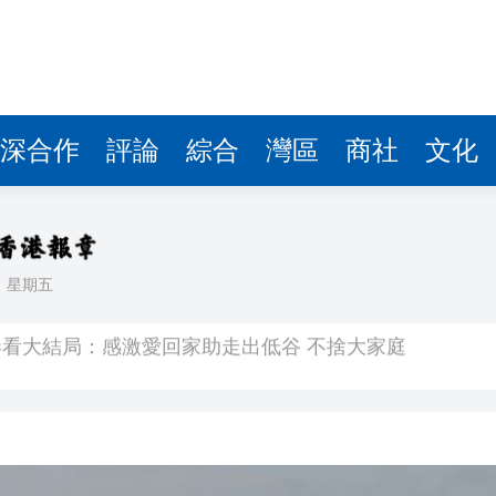
深合作
評論
綜合
灣區
商社
文化
日
星期五
看大結局：感激愛回家助走出低谷 不捨大家庭
人入場 票尾經濟成效顯現
圓廠
銀髮男團「大四喜」：十年深厚情誼 有歡亦有淚 緬懷