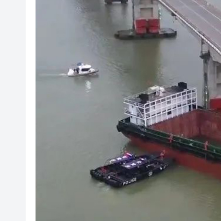
社署籲市民提防偽冒社署通訊
李家超：鼓勵保險業開發跨境產
車路士主帥星