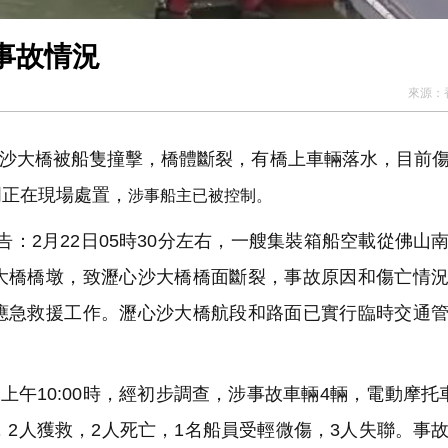
事故情況
來源：
心沙大橋被船隻撞擊，橋體斷裂，有橋上車輛落水，目前
門正在現場處置，
涉事船主已被控制。
告：2月22日05時30分左右，一艘集裝箱船空載從佛山
大橋橋墩，致瀝心沙大橋橋面斷裂，事故原因和傷亡情
應急救援工作。瀝心沙大橋航段和路面已實行臨時交通
午10:00時，經初步調查，涉事故車輛4輛，電動摩托
，2人獲救，2人死亡，1名船員受輕微傷，3人失聯。事