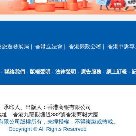
港旅遊發展局
|
香港立法會
|
香港廉政公署
|
香港申訴專
-
聯絡我們
-
版權聲明
-
法律聲明
-
廣告服務
-
網上訂報
-
承印人、出版人：香港商報有限公司
地址：香港九龍觀塘道332號香港商報大廈
有限公司版權所有，未經授權，不得複製或轉載。
Copyright © All Rights Reserved