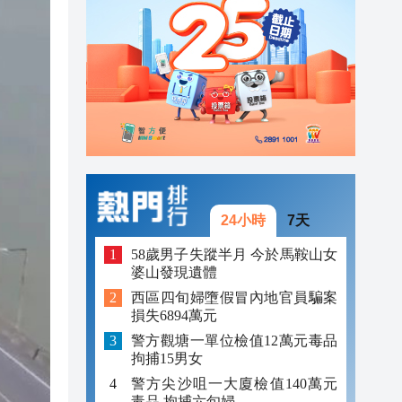
23:38
23:29
23:21
24小時
7天
58歲男子失蹤半月 今於馬鞍山女
婆山發現遺體
西區四旬婦墮假冒內地官員騙案
損失6894萬元
警方觀塘一單位檢值12萬元毒品
拘捕15男女
警方尖沙咀一大廈檢值140萬元
毒品 拘捕六旬婦