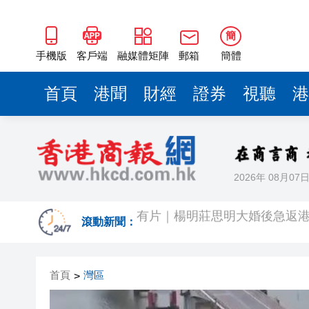
簡
手機版
客戶端
融媒體矩陣
郵箱
簡體
首頁
港聞
財經
證券
視聽
港
2026年 08月07
有片｜楊明莊思明大婚後急返港
羅淑佩：三場足球賽事逾12萬
滾動新聞：
SK海力士斥逾3000億建兩座晶
首頁
灣區
>
有片丨【《愛回家》迎大結局】
叔」黎彼得
入境處反非法勞工行動拘12人