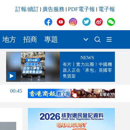
訂報/續訂
廣告服務
PDF電子報
電子報
|
|
|
地方
招商
專題
NEWS
有片丨實力出圈！中國機
器人正在「承包」英國零
售貨架
00:45
00:26
00:16
「豹
23:58
23:45