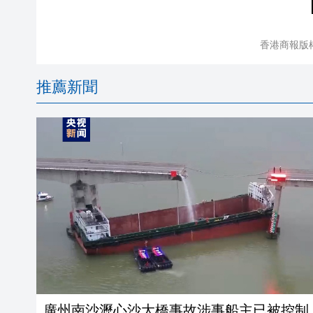
香港商報版
推薦新聞
廣州南沙瀝心沙大橋事故涉事船主已被控制