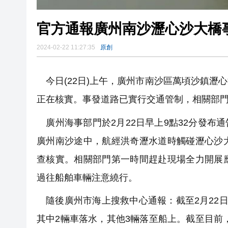
官方通報廣州南沙瀝心沙大橋
2024-02-22 11:27:35
原創
今日(22日)上午，廣州市南沙區萬頃沙鎮瀝
正在核實。
事發道路已實行交通管制，相關部
廣州海事部門於2月22日早上9點32分發布通
廣州南沙途中，航經洪奇瀝水道時觸碰瀝心沙
查核實。相關部門第一時間趕赴現場全力開展
過往船舶車輛注意繞行。
隨後廣州市海上搜救中心通報：截至2月22日上
其中2輛車落水，其他3輛落至船上。截至目前