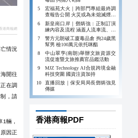
宏福苑大火｜跨部門專組最終調
查報告公開 火災或為未熄滅煙頭
引發
新皇崗口岸｜鄧炳強：正制訂演
香港商報網
練內容及流程 涵蓋人流車流、緊
急應變等
警方元朗破工廈毒品倉 拘24歲黑
幫男 檢100萬元依托咪酯
傷亡情況
中山翠亨(南朗)舉辦文旅資源交
流促進暨文旅推薦官品鑑活動
MJZ Technology AI合規跨境金融
南海開往
科技突圍 國資注資加持
直播回放｜保安局局長鄧炳強見
況正在調
傳媒
管制，請
香港商報PDF
車1輛，
故原因正