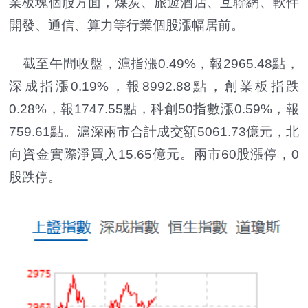
業板塊個股方面，煤炭、旅遊酒店、互聯網、軟件
開發、通信、算力等行業個股漲幅居前。
截至午間收盤，滬指漲0.49%，報2965.48點，
深成指漲0.19%，報8992.88點，創業板指跌
0.28%，報1747.55點，科創50指數漲0.59%，報
759.61點。滬深兩市合計成交額5061.73億元，北
向資金實際淨買入15.65億元。兩市60股漲停，0
股跌停。