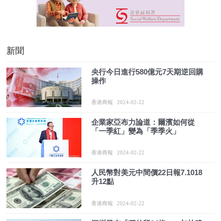
新聞
央行今日進行580億元7天期逆回購
操作
香港商報
2024-02-22
企業家亞布力論道：爾濱如何從
「一季紅」變為「季季火」
香港商報
2024-02-22
人民幣對美元中間價22日報7.1018
升12點
香港商報
2024-02-22