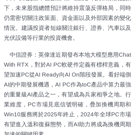
下，未來股指總體預計將維持震蕩反彈格局，同時
仍需密切關注政策面、資金面以及外部因素的變化
情況。建議投資者短線關注銀行、證券、汽車以及
光伏設備等行業的投資機會。
中信證券：英偉達近期發布本地大模型應用Chat
With RTX，對於AI PC軟硬件定義有標桿意義，有
望加速PC從AI Ready向AI On階段發展。看好端側
AI的中期發展機遇，AI PC作為toC產品中算力最強
的重量級AI產品之一，有望成為兵家相爭之地。行
業維度，PC市場見底信號明確，疊加換機周期和
Win10服務將於2025年終止，2024年全球PC市場
有望進入溫和復蘇態勢，而AI助力將成為換機周期
加速的關鍵因素。