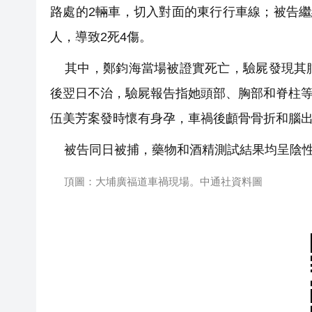
路處的2輛車，切入對面的東行行車線；被告繼
人，導致2死4傷。
其中，鄭鈞海當場被證實死亡，驗屍發現其腦
後翌日不治，驗屍報告指她頭部、胸部和脊柱等
伍美芳案發時懷有身孕，車禍後顱骨骨折和腦出血
被告同日被捕，藥物和酒精測試結果均呈陰性
頂圖：大埔廣福道車禍現場。中通社資料圖