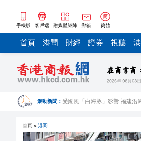
簡
手機版
客戶端
融媒體矩陣
郵箱
簡體
首頁
港聞
財經
證券
視聽
港
2026年 08月08
國家防總對江蘇、安徽啟動防
受颱風「白海豚」影響 福建沿海
滾動新聞：
韓國足協為性賄賂醜聞正式致
首頁
港聞
>
受熱帶氣旋白海豚影響 香港部
特朗普宣布：向關鍵礦產和電池