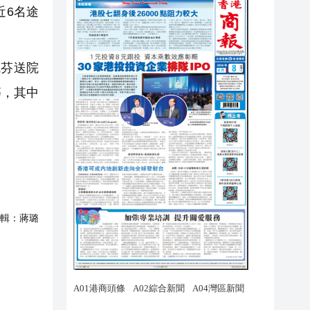
近6名途
芬送院
等，其中
輯：
蔣璐