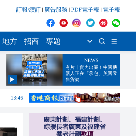
訂報/續訂
廣告服務
PDF電子報
電子報
|
|
|
地方
招商
專題
NEWS
有片丨實力出圈！中國機
器人正在「承包」英國零
售貨架
14:04
13:46
13:23
13:17
13:14