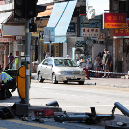
交所遞交上市申請，業績大幅波動，客戶集中度高
束十年情 台前幕後不捨 3000粉絲齊聚
捲車底留醫14小時不治