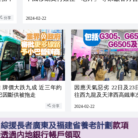
分享
2024-02-22
 牌價大跌九成 近三年約
因應天氣惡劣 22日及2
小巴因斷供被拖走
往西九龍及天津西高鐵車
分享
2024-02-22