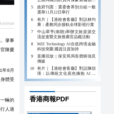
照片
政府刊憲：選委會界別分組一般
選舉11月22日舉行
有片｜【港校會客廳】對話林均
香港商報網
乘：產教同步接軌全球影視行業
中山翠亨(南朗)舉辦文旅資源交
流促進暨文旅推薦官品鑑活動
傷。肇事
MJZ Technology AI合規跨境金融
科技突圍 國資注資加持
法官陳慶
直播回放｜保安局局長鄧炳強見
傳媒
有片｜【港校會客廳】對話陳頌
1年8月
瑛：以傳統文化底色擁抱 AI 藝
術新發展
）身體受
香港商報PDF
和一輛的
在行人過