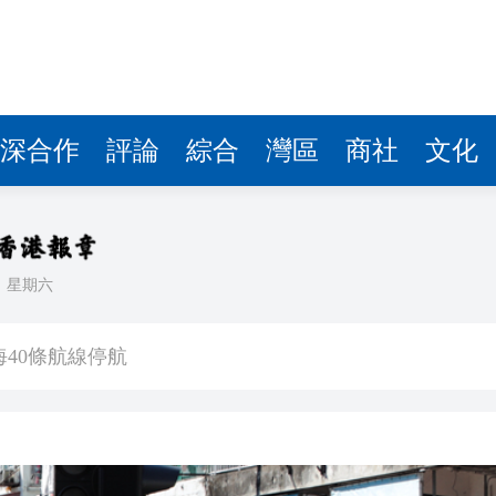
深合作
評論
綜合
灣區
商社
文化
日
星期六
汛防颱風四級應急響應
40條航線停航
歉：目前絕不存在
分地區氣溫高達37度以上
項目投資30億美元