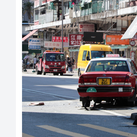
【財通AH】百利天恒再次向港
有片｜《愛·回家之開心速遞》結
東涌巴士與電單車相撞 鐵騎士