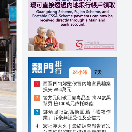
13:10
13:04
11:40
24小時
7天
西區四旬婦墮假冒內地官員騙案
損失6894萬元
警方元朗破工廈毒品倉 拘24歲黑
幫男 檢100萬元依托咪酯
鄧炳強批記協換屆屬「黑箱作
業」 斥毫無認受性及公信力
宏福苑大火｜最終調查報告首次
公開殉職消防員何偉豪裝備損毀