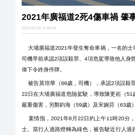
2021年廣福道2死4傷車禍 
2024-02-22 11:49:44
大埔廣福道2021年發生奪命車禍，一名的士
司機早前承認2項誤殺罪、4項危駕導致他人身
偉下令終身停牌。
被告莫培華（66歲，司機），承認2項誤殺罪
22日在大埔廣福道危險駕駛，導致陳更崧（51
嚴重傷害，另鄭鈞海（59歲）及宋婉芬（63歲
案情指，2021年8月22日約上午11時2
士。當行人過路燈轉為綠色，被告駛近行人過