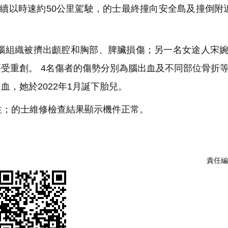
續以時速約50公里駕駛，的士最終撞向安全島及撞倒附
組織被擠出顱腔和胸部、脾臟損傷；另一名女途人宋婉
受重創。 4名傷者的傷勢分別為腦出血及不同部位骨折
，她於2022年1月誕下胎兒。
；的士維修檢查結果顯示機件正常。
責任編