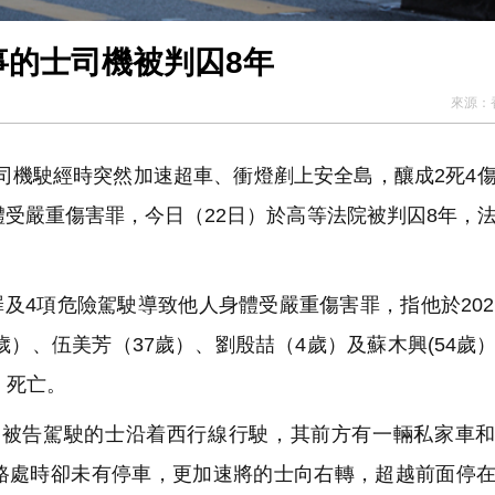
肇事的士司機被判囚8年
來源：
司機駛經時突然加速超車、衝燈剷上安全島，釀成2死4
體受嚴重傷害罪，今日（22日）於高等法院被判囚8年，
及4項危險駕駛導致他人身體受嚴重傷害罪，指他於202
歲）、伍美芳（37歲）、劉殷喆（4歲）及蘇木興(54歲
）死亡。
0分，被告駕駛的士沿着西行線行駛，其前方有一輛私家車
路處時卻未有停車，更加速將的士向右轉，超越前面停