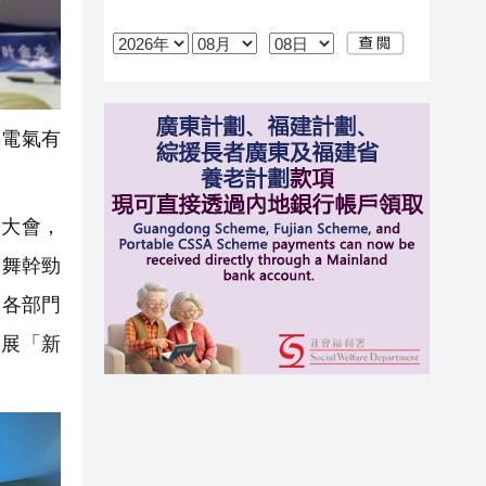
電氣有
大會，
鼓舞幹勁
級各部門
發展「新