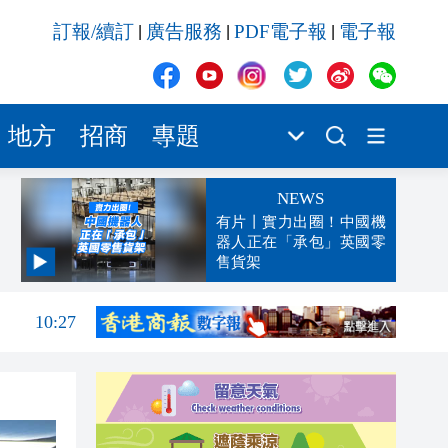
訂報/續訂
廣告服務
PDF電子報
電子報
|
|
|
地方
招商
專題
NEWS
有片丨實力出圈！中國機
器人正在「承包」英國零
售貨架
10:31
10:27
10:23
10:05
09:43