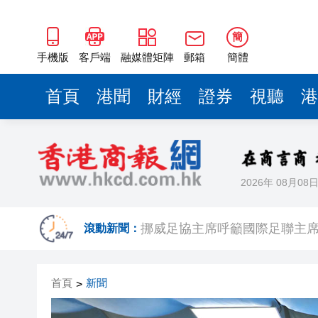
簡
手機版
客戶端
融媒體矩陣
郵箱
簡體
首頁
港聞
財經
證券
視聽
港
2026年 08月08
油價、金價、銀價，都漲了
挪威足協主席呼籲國際足聯主
滾動新聞：
中國東方電氣集團董事宋致遠
首頁
新聞
>
雲南火把節燃料桶意外傾倒 現場
【港商時評】加強專業培訓 提