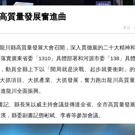
高質量發展大會 奏響高質量發展奮進曲
來源：
市龍川縣高質量發展大會召開，深入貫徹黨的二十大精神
實廣東省委「1310」具體部署和河源市委「138」具
，動員全縣上下以「開局就是決戰、起步就要衝刺」的
大抓項目、大抓產業、大抓發展，奮力跑出龍川高質量
推進龍川全面振興。
記、縣長朱以威主持會議並傳達全省、全市高質量發展
洪濱，縣委副書記鄧彬斌、李睿等參加會議。