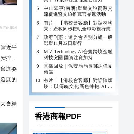
中山翠亨(南朗)舉辦文旅資源交
流促進暨文旅推薦官品鑑活動
有片｜【港校會客廳】對話林均
香港商報網
乘：產教同步接軌全球影視行業
政府刊憲：選委會界別分組一般
選舉11月22日舉行
和習近平
MJZ Technology AI合規跨境金融
科技突圍 國資注資加持
體安排，
直播回放｜保安局局長鄧炳強見
奮進姿
傳媒
發展的
有片｜【港校會客廳】對話陳頌
瑛：以傳統文化底色擁抱 AI 藝
術新發展
大會精
香港商報PDF