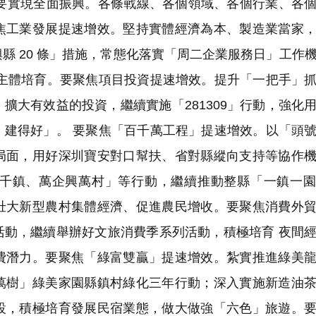
實現全面振興。各條戰線、各個領域、各個行業、各個
焦工業發展提速增效。堅持實體經濟為本、製造業當家
縣 20 條」措施，常態化落實「周二企業服務日」工作
場主體培育。要聚焦項目投資提速增效。提升「一把手」
擴大有效益的投資，繼續實施「281309」行動，強化
、建得好」。 要聚焦「百千萬工程」提速增效。以「頭
局面，用好深圳寶安對口幫扶、省對縣縱向支持等協作
千鎮、萬企興萬村」等行動，繼續推動整縣「一鎮一園
壯大新型農村集體經濟、促進農民增收。要聚焦消費外
活動，繼續舉辦好文旅消費季系列活動，積極培育 夜間
費潛力。要聚焦「綠富雙贏」提速增效。紮實推進綠美
萬樹」綠美家園縣鎮村綠化三年行動；深入實施新造油
設，積極培育發展民宿業態，做大做強「六色」旅遊。