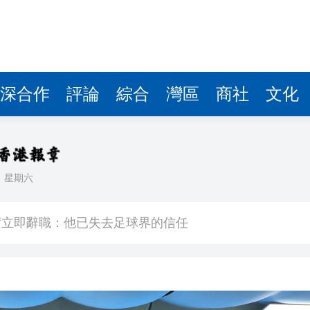
深合作
評論
綜合
灣區
商社
文化
日
星期六
席立即辭職：他已失去足球界的信任
涉嫌嚴重違紀違法被查
16人灼傷
升關愛服務