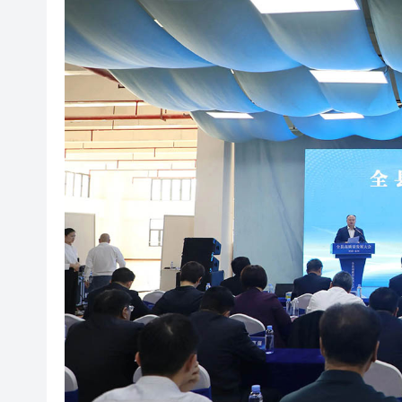
蔡皋領取國際安徒生獎 系插畫
1元投資8元跟投 資本乘數效應彰
港股七翻身後26000點阻力較大