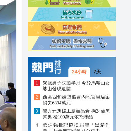
09:23
09:19
08:53
24小時
7天
58歲男子失蹤半月 今於馬鞍山女
婆山發現遺體
西區四旬婦墮假冒內地官員騙案
損失6894萬元
警方元朗破工廈毒品倉 拘24歲黑
幫男 檢100萬元依托咪酯
鄧炳強批記協換屆屬「黑箱作
業」 斥毫無認受性及公信力