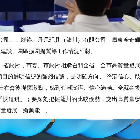
司、二縱路、丹尼玩具（龍川）有限公司、廣東金奇輝
產建設、園區擴園提質等工作情況匯報。
省政府，市委、市政府相繼召開全省、全市高質量發展
項目的鮮明信號的強烈信號，是明確方向、 堅定信心、
人士在會後滿懷激動，感到心潮澎湃、信心滿滿。全縣各
「快進鍵」；要深刻把握龍川的比較優勢，交出高質量
質量發展「新動能」。