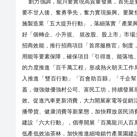
劉力強調，龍川要實現高質量發展，首先是要
要不甘人後、奮勇爭先，奮力實現振興。要聚
施製造業「五大提升行動」，落細落實「產業興
好「個轉企、小升規、 規改股、股上市」市
招商效能，推行招商項目「首席服務官」制度，
用能等要素保障，確保項目「引得進、能落地
的力度推進「百千萬工程」形成熱火朝天工作
入推進「雙百行動」「百會助百縣」「千企幫
蓋，做強做優強村公司、富民工坊，持續發展
效。促進汽車更新消費，大力開展家電等促銷
播帶貨、健康消費等新業態，加快釋放居民消
建設「六大行動」，倡導開展「百萬龍川人百
低產低效油茶林，加快推進細坳鎮竹產業園建