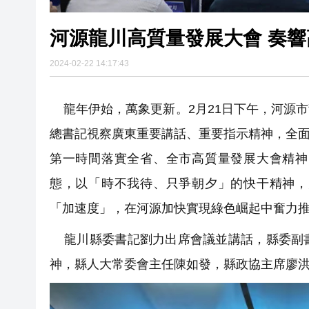
河源龍川
2024-02-22 14:17:43
龍年伊始，萬象更新。2月21日下午，河源
總書記視察廣東重要講話、重要指示精神，全面落
第一時間落實全省、全市高質量發展大會精神
態，以「時不我待、只爭朝夕」的快干精神，
「加速度」，在河源加快實現綠色崛起中奮力
龍川縣委書記劉力出席會議並講話，縣委副書
神，縣人大常委會主任陳如發，縣政協主席廖