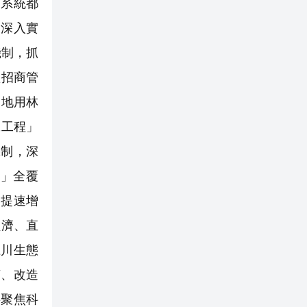
系統都
，深入實
機制，抓
抓招商管
用地用林
號工程」
機制，深
」全覆
貿提速增
經濟、直
龍川生態
茶、改造
要聚焦科