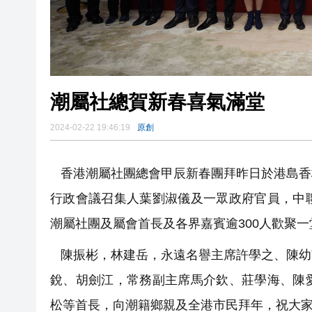
潮屬社總賀新春喜氣滿堂
2024-02-22 19:46:19
原創
香港潮屬社團總會甲辰新春團拜昨日於港島香
行政會議召集人葉劉淑儀及一眾政府官員，中
潮屬社團及屬會首長及各界嘉賓逾300人歡聚
陳振彬，林建岳，永遠名譽主席許學之、陳幼
銳、胡劍江，常務副主席馬介欽、莊學海、陳
松等首長，向潮籍鄉親及全港市民拜年，祝大