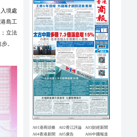
，入境處
辦港島工
江；立法
進步。