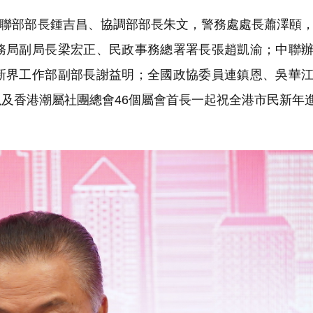
聯部部長鍾吉昌、協調部部長朱文，警務處處長蕭澤頤
務局副局長梁宏正、民政事務總署署長張趙凱渝；中聯
新界工作部副部長謝益明；全國政協委員連鎮恩、吳華
及香港潮屬社團總會46個屬會首長一起祝全港市民新年