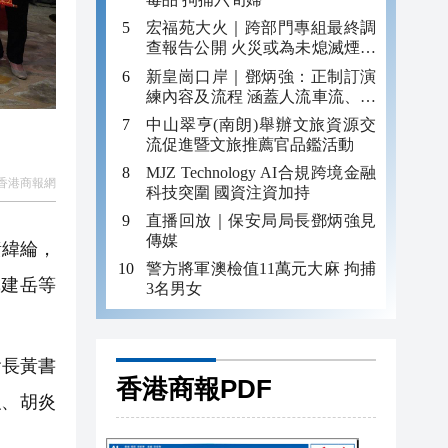
宏福苑大火｜跨部門專組最終調
查報告公開 火災或為未熄滅煙頭
引發
新皇崗口岸｜鄧炳強：正制訂演
練內容及流程 涵蓋人流車流、緊
急應變等
中山翠亨(南朗)舉辦文旅資源交
流促進暨文旅推薦官品鑑活動
MJZ Technology AI合規跨境金融
香港商報網
科技突圍 國資注資加持
直播回放｜保安局局長鄧炳強見
傳媒
黃緯綸，
警方將軍澳檢值11萬元大麻 拘捕
林建岳等
3名男女
會長黃書
香港商報PDF
強、胡炎
。