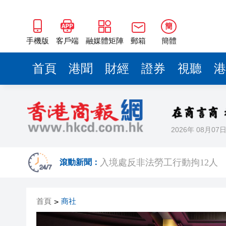
簡
手機版
客戶端
融媒體矩陣
郵箱
簡體
首頁
港聞
財經
證券
視聽
港
2026年 08月07
有片丨【《愛回家》迎大結局】
叔」黎彼得
入境處反非法勞工行動拘12人
滾動新聞：
社署籲市民提防偽冒社署通訊
首頁
商社
>
李家超：鼓勵保險業開發跨境產
車路士主帥星