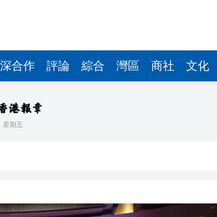
深合作
評論
綜合
灣區
商社
文化
日
星期五
銀髮男團「大四喜」：十年深厚情誼 有歡亦有淚 緬懷
程式賬戶
品 便利灣區居民
將粉嶺揮桿 為香港行畫圓滿句號