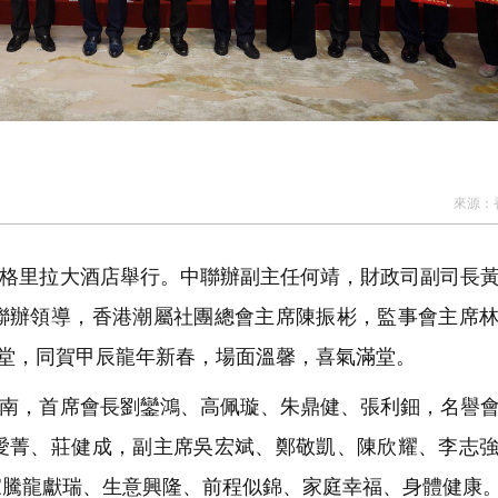
來源：
格里拉大酒店舉行。中聯辦副主任何靖，財政司副司長
聯辦領導，香港潮屬社團總會主席陳振彬，監事會主席
一堂，同賀甲辰龍年新春，場面溫馨，喜氣滿堂。
南，首席會長劉鑾鴻、高佩璇、朱鼎健、張利鈿，名譽
愛菁、莊健成，副主席吳宏斌、鄭敬凱、陳欣耀、李志
家騰龍獻瑞、生意興隆、前程似錦、家庭幸福、身體健康