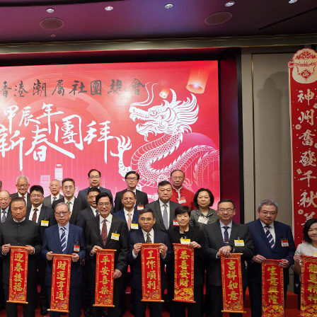
 逾1500工人或失業
億日圓創新高 應對新型作戰方式
奇蹟 「熱帶雨林」文藝生態展現國際傳播力量