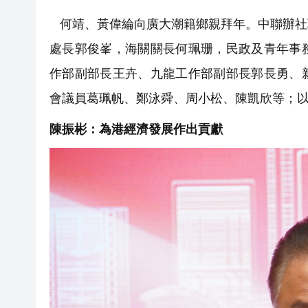
何靖、黃偉綸向廣大潮籍鄉親拜年。中聯辦社
處長郭俊峯，海關關長何珮珊，民政及青年事
作部副部長王卉、九龍工作部副部長郭長勇、
會議員葛珮帆、鄭泳舜、周小松、陳凱欣等；以
陳振彬：為港經濟發展作出貢獻