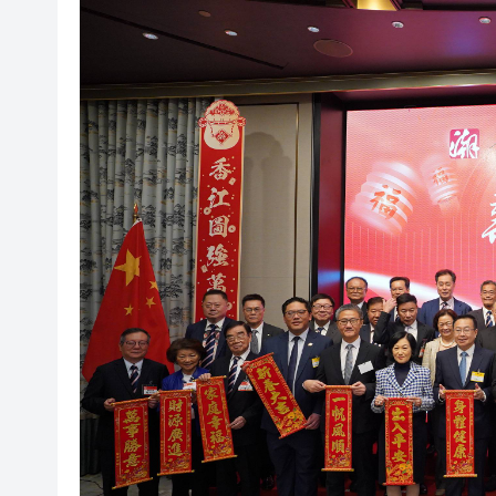
波黑130年歷史鋼廠走向破產重組
日本2027國防預算申請近9萬
相約深圳，見證