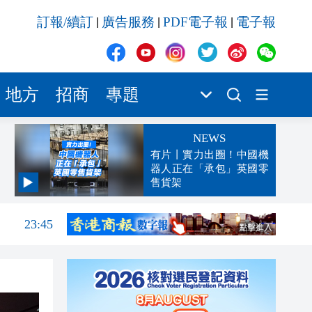
訂報/續訂
廣告服務
PDF電子報
電子報
|
|
|
地方
招商
專題
NEWS
有片丨實力出圈！中國機
器人正在「承包」英國零
售貨架
「豹
23:58
23:45
23:38
23:29
23:21