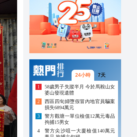
22:57
22:46
22:22
24小時
7天
58歲男子失蹤半月 今於馬鞍山女
婆山發現遺體
西區四旬婦墮假冒內地官員騙案
損失6894萬元
警方觀塘一單位檢值12萬元毒品
拘捕15男女
警方尖沙咀一大廈檢值140萬元
毒品 拘捕六旬婦