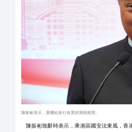
陳振彬表示，要團結各行各業的潮籍精英。
陳振彬致辭時表示，乘港區國安法東風，香港