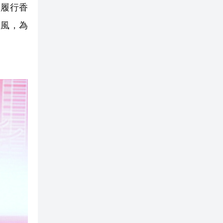
，履行香
東風，為