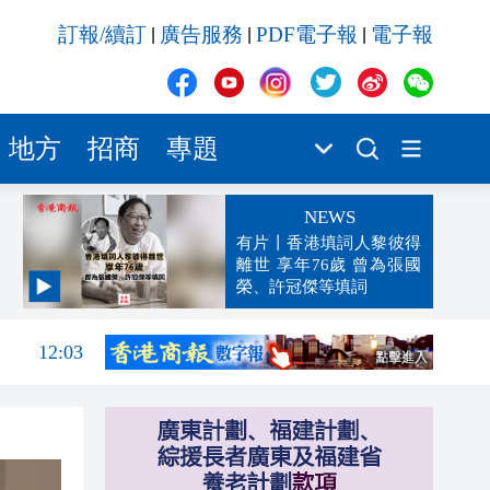
訂報/續訂
廣告服務
PDF電子報
電子報
|
|
|
地方
招商
專題
NEWS
有片丨香港填詞人黎彼得
離世 享年76歲 曾為張國
榮、許冠傑等填詞
12:09
12:03
11:56
單
11:47