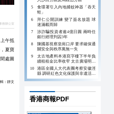
食環署引入內地捕蚊神器「吞天
蛙」
拜仁公開訓練 變了簽名放題 球
事務辦公室
迷滿載而歸
涉詐騙投資者逾4億日圓 兩時任
銀行經理判囚3年
日上午抵
陳國基視察皇崗口岸 要求確保通
關安全與秩序萬無一失
午，夏寶
太古地產料本港寫字樓下半年負
新聞處圖
續租租金比率收窄 太古廣場明年
轉正
港區全國人大代表團考察安徽涇
縣 調研紅色文化保護與非遺活態
傳承
輯：
靜文
香港商報PDF