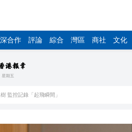
深合作
評論
綜合
灣區
商社
文化
日
星期五
以吃的毛筆」網民點贊：滿腹墨水
樹 監控記錄「起飛瞬間」
度強勢反彈
牽頭臨床研究的1類創新藥成功入選《自然》雜誌年度榜