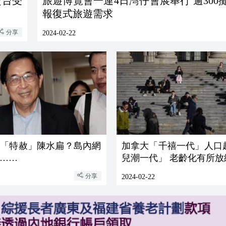
赴台受
旅遊博覽會一連4日灣仔會展舉行 逾300
報復式旅遊需求
分享
2024-02-22
將「特赦」陳水扁？島內網
加拿大「千禧一代」人口
……
兒潮一代」 老齡化有所放
分享
2024-02-22