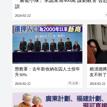
「屠龍小隊」承認衆籌400萬 謀劃殺警 曾
訓
2024-02-22
懲教署：去年新收納在囚人士按年
賴清德
升30%
友不幹了
分享
2024-02-22
2024-02-22