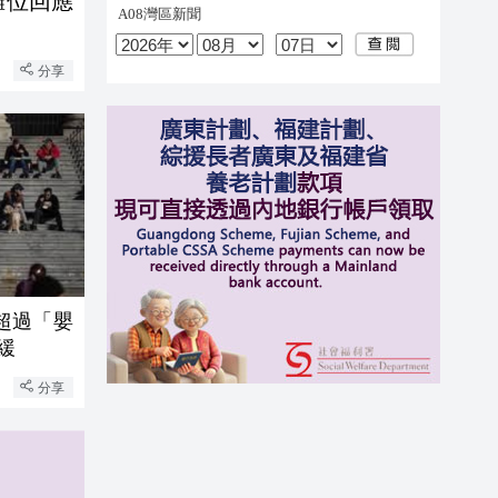
攤位回應
分享
超過「嬰
緩
分享