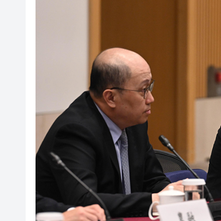
【A股午評】三大指數集體上漲 創
58歲男子失蹤半月 今於馬鞍山
A股多家光伏龍頭回應「美國加
人行據報正增加在香港的黃金儲