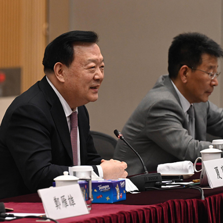
業板指漲1.75%
女婆山發現遺體
徵關稅」
備 支持香港成為黃金交易中心