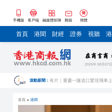
簡
手機版
客戶端
融媒體矩陣
郵箱
簡體
首頁
港聞
財經
證券
視聽
港
2026年 08月07
有片〡霍啟剛FB「當你看見可
滾動新聞：
有片｜重慶一隧道口驚現飛車上
【股市風向標】大模型雙雄再
首頁
港聞
>
深圳市第三人民醫院盧洪洲教授