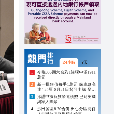
11:40
11:35
11:30
11:23
24小時
7天
今晚085期六合彩1注獨中派1911
萬元
新一批銀債每手1萬元 保底息高
達4.25厘 8月21日起可申購 發行
金額最多550億
涂謹申據報獲發還護照 已到英國
與家人團聚
沙田警區8·30合併 田心分區將併
入沙田分區及馬鞍山分區