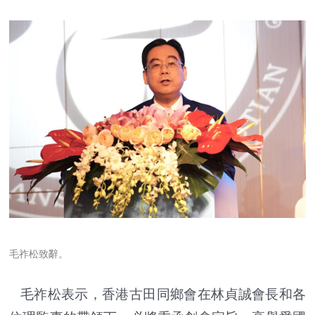
毛祚松致辭。
毛祚松表示，香港古田同鄉會在林貞誠會長和各