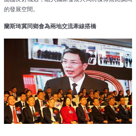
的發展空間。
蘭斯琦冀同鄉會為兩地交流牽線搭橋