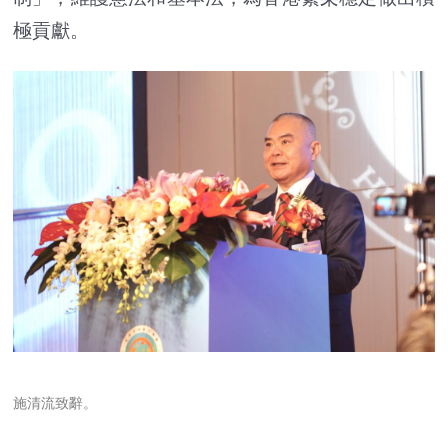
極貢獻。
施清流致辭。