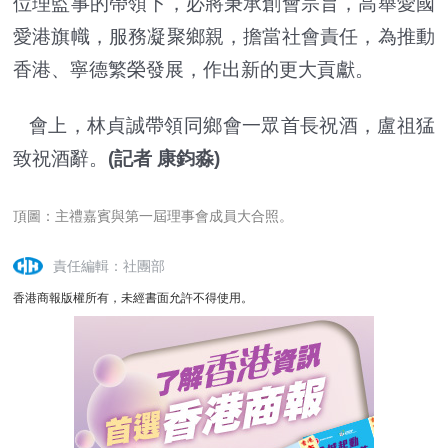
位理監事的帶領下，必將秉承創會宗旨，高舉愛國
愛港旗幟，服務凝聚鄉親，擔當社會責任，為推動
香港、寧德繁榮發展，作出新的更大貢獻。
會上，林貞誠帶領同鄉會一眾首長祝酒，盧祖猛
致祝酒辭。
(記者 康鈞淼)
頂圖：主禮嘉賓與第一屆理事會成員大合照。
責任編輯：社團部
香港商報版權所有，未經書面允許不得使用。