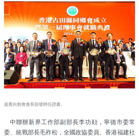
嘉賓向創會會長頒發聘任證書。
中聯辦新界工作部副部長李功勛，寧德市委常
委、統戰部長毛祚松，全國政協委員、香港福建社