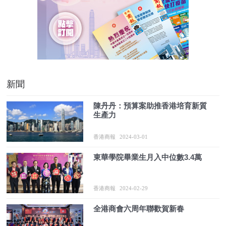
新聞
陳丹丹：預算案助推香港培育新質
生產力
香港商報
2024-03-01
東華學院畢業生月入中位數3.4萬
香港商報
2024-02-29
全港商會六周年聯歡賀新春