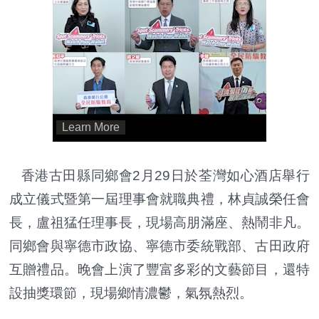
香港古田縣同鄉會2月29日於荃灣如心酒店舉行
成立儀式暨第一屆理事會就職典禮，林貞誠榮任會
長，盧祖猛任理事長，現場高朋滿座、熱鬧非凡。
同鄉會與寧德市政協、寧德市委統戰部、古田政府
互贈禮品。晚會上演了豐富多彩的文藝節目，還特
設抽獎環節，現場鄉情濃鬱，氣氛熱烈。