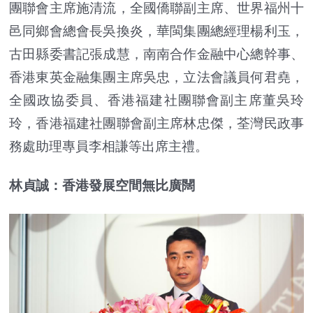
團聯會主席施清流，全國僑聯副主席、世界福州十
邑同鄉會總會長吳換炎，華閩集團總經理楊利玉，
古田縣委書記張成慧，南南合作金融中心總幹事、
香港東英金融集團主席吳忠，立法會議員何君堯，
全國政協委員、香港福建社團聯會副主席董吳玲
玲，香港福建社團聯會副主席林忠傑，荃灣民政事
務處助理專員李相謙等出席主禮。
林貞誠：香港發展空間無比廣闊