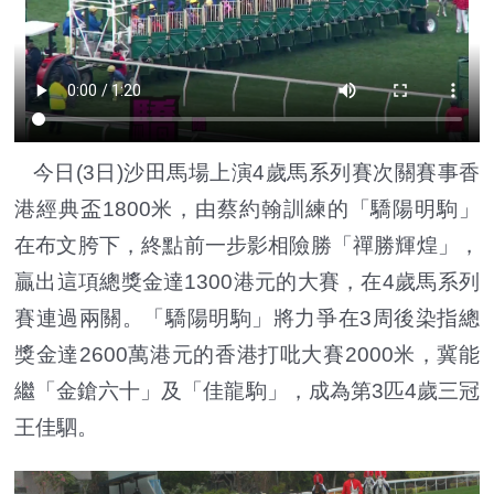
今日(3日)沙田馬場上演4歲馬系列賽次關賽事香
港經典盃1800米，由蔡約翰訓練的「驕陽明駒」
在布文胯下，終點前一步影相險勝「禪勝輝煌」，
贏出這項總獎金達1300港元的大賽，在4歲馬系列
賽連過兩關。「驕陽明駒」將力爭在3周後染指總
獎金達2600萬港元的香港打吡大賽2000米，冀能
繼「金鎗六十」及「佳龍駒」，成為第3匹4歲三冠
王佳駟。