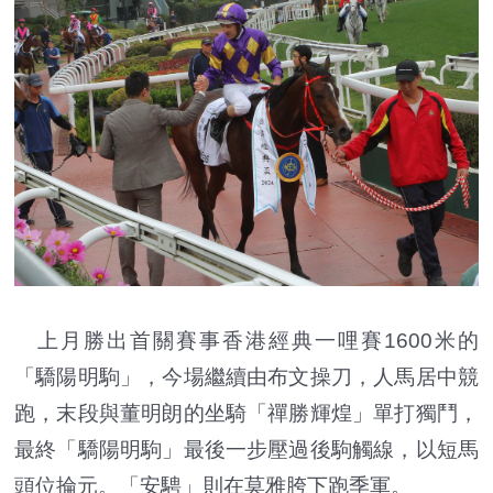
上月勝出首關賽事香港經典一哩賽1600米的
「驕陽明駒」，今場繼續由布文操刀，人馬居中競
跑，末段與董明朗的坐騎「禪勝輝煌」單打獨鬥，
最終「驕陽明駒」最後一步壓過後駒觸線，以短馬
頭位掄元。「安騁」則在莫雅胯下跑季軍。