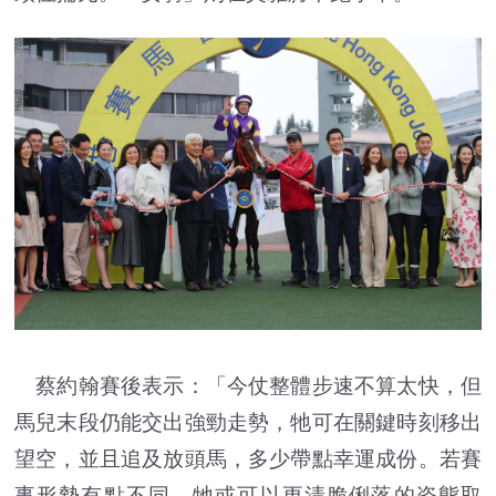
蔡約翰賽後表示：「今仗整體步速不算太快，但
馬兒末段仍能交出強勁走勢，牠可在關鍵時刻移出
望空，並且追及放頭馬，多少帶點幸運成份。若賽
事形勢有點不同，牠或可以更清脆俐落的姿態取