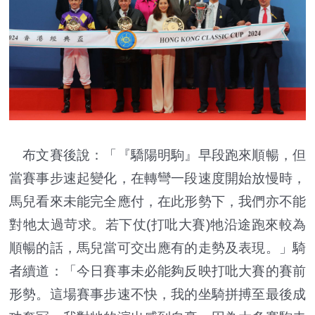
布文賽後說：「『驕陽明駒』早段跑來順暢，但
當賽事步速起變化，在轉彎一段速度開始放慢時，
馬兒看來未能完全應付，在此形勢下，我們亦不能
對牠太過苛求。若下仗(打吡大賽)牠沿途跑來較為
順暢的話，馬兒當可交出應有的走勢及表現。」騎
者續道：「今日賽事未必能夠反映打吡大賽的賽前
形勢。這場賽事步速不快，我的坐騎拼搏至最後成