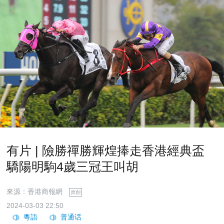
有片 | 險勝禪勝輝煌捧走香港經典盃
驕陽明駒4歲三冠王叫胡
來源：香港商報網
原創
2024-03-03 22:50