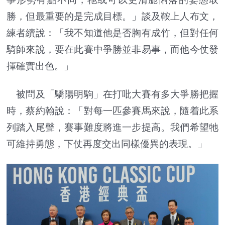
勝，但最重要的是完成目標。」談及鞍上人布文，
練者續說：「我不知道他是否胸有成竹，但對任何
騎師來說，要在此賽中爭勝並非易事，而他今仗發
揮確實出色。」
被問及「驕陽明駒」在打吡大賽有多大爭勝把握
時，蔡約翰說：「對每一匹參賽馬來說，隨着此系
列踏入尾聲，賽事難度將進一步提高。我們希望牠
可維持勇態，下仗再度交出同樣優異的表現。」