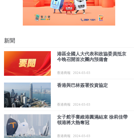
新聞
港區全國人大代表和政協委員抵京
今晚召開首次團內預備會
香港商報
2024-03-03
香港與巴林簽署投資協定
香港商報
2024-03-03
女子舵手賽維港圓滿結束 徐莉佳帶
領港將大熱奪冠
香港商報
2024-03-03