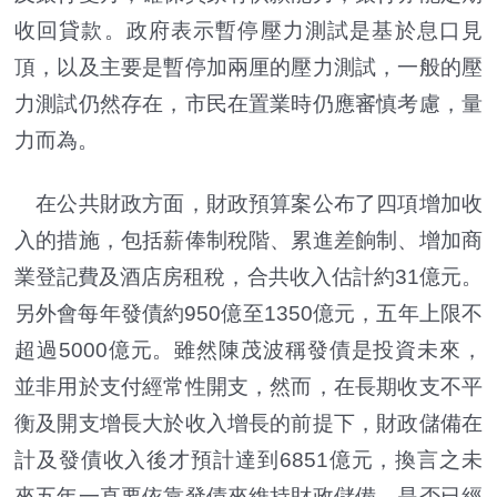
收回貸款。政府表示暫停壓力測試是基於息口見
頂，以及主要是暫停加兩厘的壓力測試，一般的壓
力測試仍然存在，市民在置業時仍應審慎考慮，量
力而為。
在公共財政方面，財政預算案公布了四項增加收
入的措施，包括薪俸制稅階、累進差餉制、增加商
業登記費及酒店房租稅，合共收入估計約31億元。
另外會每年發債約950億至1350億元，五年上限不
超過5000億元。雖然陳茂波稱發債是投資未來，
並非用於支付經常性開支，然而，在長期收支不平
衡及開支增長大於收入增長的前提下，財政儲備在
計及發債收入後才預計達到6851億元，換言之未
來五年一直要依靠發債來維持財政儲備，是否已經