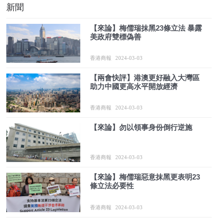
新聞
【來論】梅儒瑞抹黑23條立法 暴露
美政府雙標偽善
香港商報
2024-03-03
【兩會快評】港澳更好融入大灣區
助力中國更高水平開放經濟
香港商報
2024-03-03
【來論】勿以領事身份倒行逆施
香港商報
2024-03-03
【來論】梅儒瑞惡意抹黑更表明23
條立法必要性
香港商報
2024-03-03