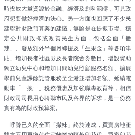
時投放大量資源於金融、經濟及創科範疇，可見政
府想要做好經濟的決心。另一方面也回應了不少民
建聯對財政預算案的建議，無論是在提振市場、穩
定公共財政抑或改善民生方面，包括全面「撤
辣」、發放額外半個月綜援及「生果金」等各項津
貼、增加長者社區券及長者院舍券數目、增設資助
獨立幼兒中心和增加日間幼兒照顧服務名額、擴展
學前兒童課餘託管服務至全港並增加名額、延續電
動車「一換一」稅務優惠及加強職專教育等，相信
財政司司長用心聆聽市民及各界的訴求，是一份務
實有為的財政預算案。
呼聲已久的全面「撤辣」終於達成，買賣房地產
雙方不用再繳付住宅物業的額外印花稅、買家印花