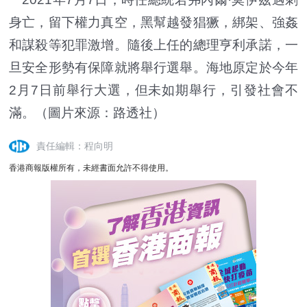
身亡，留下權力真空，黑幫越發猖獗，綁架、強姦
和謀殺等犯罪激增。隨後上任的總理亨利承諾，一
旦安全形勢有保障就將舉行選舉。海地原定於今年
2月7日前舉行大選，但未如期舉行，引發社會不
滿。（圖片來源：路透社）
責任編輯：程向明
香港商報版權所有，未經書面允許不得使用。