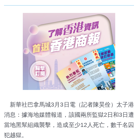
新華社巴拿馬城3月3日電（記者陳昊佺）太子港
消息：據海地媒體報道，該國兩所監獄2日和3日遭
當地黑幫組織襲擊，造成至少12人死亡，數千名囚
犯越獄。