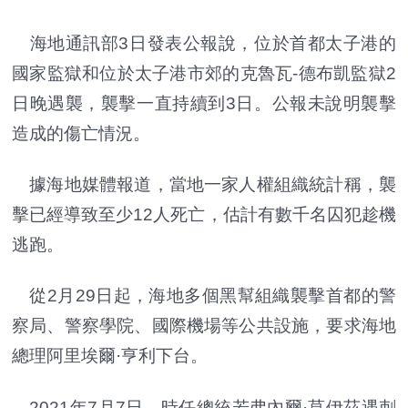
海地通訊部3日發表公報說，位於首都太子港的
國家監獄和位於太子港市郊的克魯瓦-德布凱監獄2
日晚遇襲，襲擊一直持續到3日。公報未說明襲擊
造成的傷亡情況。
據海地媒體報道，當地一家人權組織統計稱，襲
擊已經導致至少12人死亡，估計有數千名囚犯趁機
逃跑。
從2月29日起，海地多個黑幫組織襲擊首都的警
察局、警察學院、國際機場等公共設施，要求海地
總理阿里埃爾·亨利下台。
2021年7月7日，時任總統若弗內爾·莫伊茲遇刺