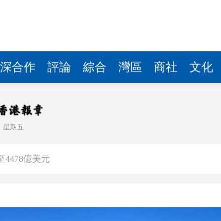
深合作
評論
綜合
灣區
商社
文化
日
星期五
徵稅並非新政策 無需過度解讀
4478億美元
傷 槍手為初中生 在教室飲彈身亡
5%