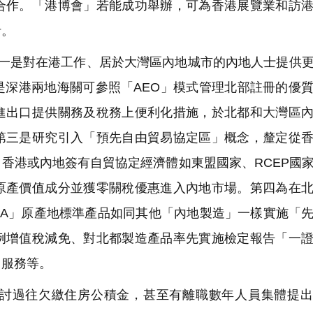
合作。「港博會」若能成功舉辦，可為香港展覽業和訪
針。
一是對在港工作、居於大灣區內地城市的內地人士提供
是深港兩地海關可參照「AEO」模式管理北部註冊的優
進出口提供關務及稅務上便利化措施，於北都和大灣區
第三是研究引入「預先自由貿易協定區」概念，釐定從
香港或內地簽有自貿協定經濟體如東盟國家、RCEP國
原產價值成分並獲零關稅優惠進入內地市場。第四為在
EPA」原產地標準產品如同其他「內地製造」一樣實施「
例增值稅減免、對北都製造產品率先實施檢定報告「一
」服務等。
討過往欠繳住房公積金，甚至有離職數年人員集體提出