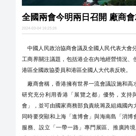
全國兩會今明兩日召開 廠商
2024-03-04 16:25:26
中國人民政治協商會議及全國人民代表大會分別
工商界關注議題，包括港企在內地經營情況、
港區全國政協委員和港區全國人大代表反映。
廠商會稱，香港擁有世界一流會議設施和高水
研究充分利用香港「展覽之都」優勢，支持
會」，並可由國家商務部負責統籌及組織國內
同時要突顯和上海「進博會」與海南島「消博
服務、設立「一帶一路」專門展區、推廣跨境