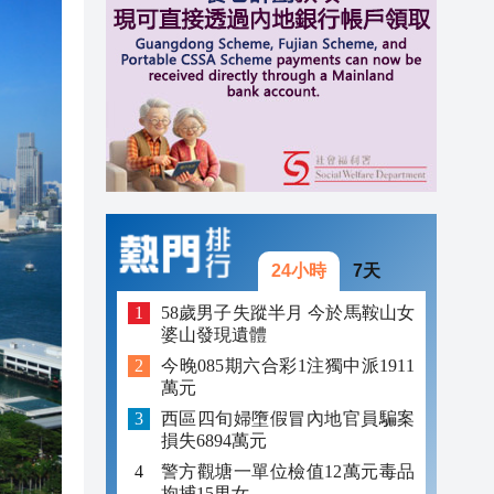
17:09
17:06
17:04
16:46
24小時
7天
58歲男子失蹤半月 今於馬鞍山女
婆山發現遺體
今晚085期六合彩1注獨中派1911
萬元
西區四旬婦墮假冒內地官員騙案
損失6894萬元
警方觀塘一單位檢值12萬元毒品
拘捕15男女