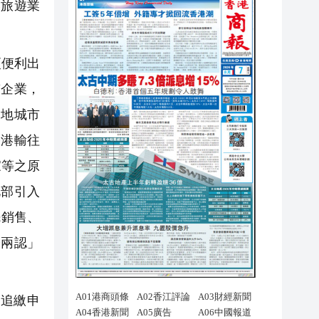
港旅遊業
更便利出
質企業，
內地城市
香港輸往
家等之原
北部引入
先銷售、
證兩認」
追繳申