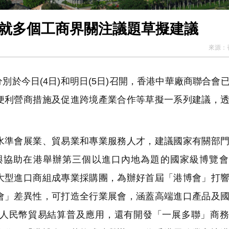
會就多個工商界關注議題草擬建議
來源：
於今日(4日)和明日(5日)召開，香港中華廠商聯合會
便利營商措施及促進跨境產業合作等草擬一系列建議，
準會展業、貿易業和專業服務人才，建議國家有關部門
與協助在港舉辦第三個以進口內地為題的國家級博覽會
大型進口商組成專業採購團，為辦好首屆「港博會」打
會」差異性，可打造全行業展會，涵蓋高端進口產品及
人民幣貿易結算普及應用，還有開發「一展多聯」商務