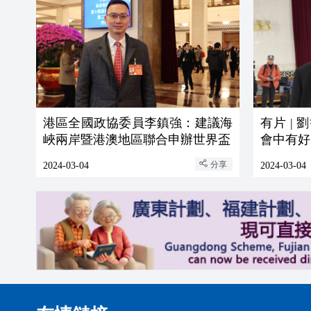
港區全國政協委員李鎮強：建議海
有片 |
峽兩岸暨港澳地區聯合申辦世界盃
會中有好
分享
2024-03-04
2024-03-04