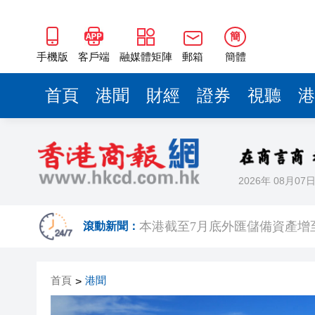
簡
手機版
客戶端
融媒體矩陣
郵箱
簡體
首頁
港聞
財經
證券
視聽
港
2026年 08月07
國家稅務總局：對境外保險收益
滾動新聞：
本港截至7月底外匯儲備資產增至
有片丨泰國校園槍擊案致7死15
首頁
港聞
>
滙豐上調香港今年GDP預測至4.