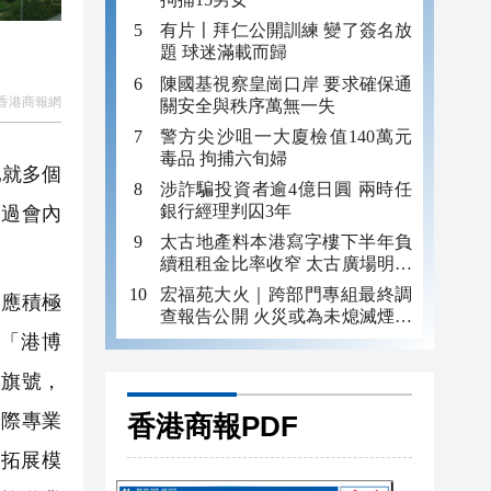
有片〡拜仁公開訓練 變了簽名放
題 球迷滿載而歸
陳國基視察皇崗口岸 要求確保通
香港商報網
關安全與秩序萬無一失
警方尖沙咀一大廈檢值140萬元
毒品 拘捕六旬婦
已就多個
涉詐騙投資者逾4億日圓 兩時任
銀行經理判囚3年
透過會內
太古地產料本港寫字樓下半年負
續租租金比率收窄 太古廣場明年
轉正
宏福苑大火｜跨部門專組最終調
應積極
查報告公開 火災或為未熄滅煙頭
引發
「港博
響旗號，
國際專業
香港商報PDF
拓展模