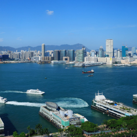
客內褲藏2包冰毒 闖關西九龍被截
認受性 警告若涉危害國安「後果自負」
錄取457名港澳台僑生
 網民：掃埋班賣書仔