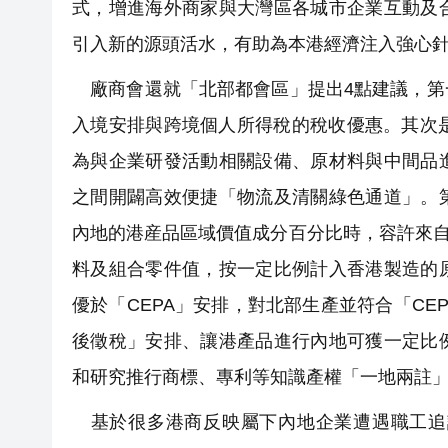
式，增進海外商家與大灣區各城市企業互動及
引入新的源頭活水，有助為本港經濟注入強心
廠商會還就「北部都會區」提出4點建議，第
入境安排與跨境個人所得稅的稅收優惠。其次
為與企業研發活動相關設備、原材料與中間品
之間開闢高效便捷「物流及清關綠色通道」。
內地的港産品區域價值成分百分比時，容許來自
料及組合零件值，按一定比例計入香港製造的
優於「CEPA」安排，對北部生產並符合「C
後徵稅」安排、讓港產品進行內地可獲一定比
和研究推行商標、專利等知識產權「一地兩註
基於很多港商反映屬下內地企業遭遇職工追