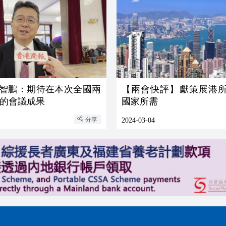
 劉智鵬：期待在本次全國兩
【兩會快評】獻策展港所
的會議成果
國家所需
分享
2024-03-04