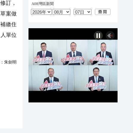
與修訂，
例草案做
其補繳住
用人單位
：
朱劍明