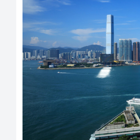
有片｜步態反常語無倫次 男旅
有片｜鄧炳強批記協換屆選舉無
報考熱度持續高漲 今年深圳大學
有片〡警方葵涌廣場巡查掃童黨