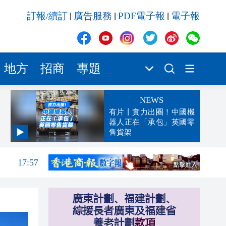
訂報/續訂
廣告服務
PDF電子報
電子報
|
|
|
地方
招商
專題
NEWS
有片丨實力出圈！中國機
器人正在「承包」英國零
售貨架
18:01
17:57
17:13
17:11