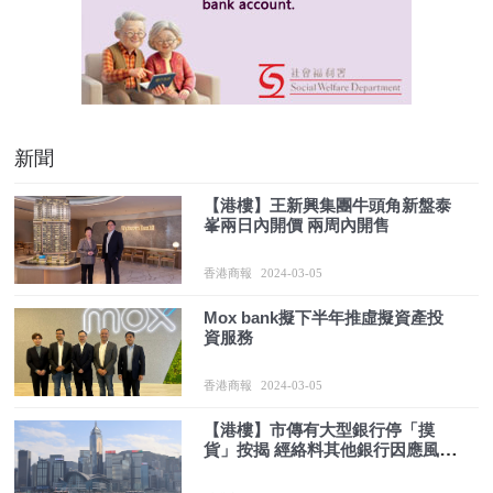
新聞
【港樓】王新興集團牛頭角新盤泰
峯兩日內開價 兩周內開售
香港商報
2024-03-05
Mox bank擬下半年推虛擬資產投
資服務
香港商報
2024-03-05
【港樓】市傳有大型銀行停「摸
貨」按揭 經絡料其他銀行因應風險
管理暫時跟隨