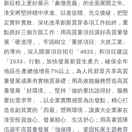
新征程上更好展示「象徵意義」的全面展開之年。
淮安將堅持穩中求進、以進促穩、先立後破，把堅
定實幹實效、深化改革創新貫穿各項工作始終，重
點抓好三個方面工作：用高質量項目講好高質量發
展「硬道理」。牢固樹立「重抓項目、大抓工業」
的導向，深入開展項目招引「4833」和項目建設
「1533」行動，加快發展新質生產力，確保全年
地區生產總值增長7%以上，為人民群眾共享高質
量發展成果夯實物質基礎；用高效能服務營造高質
量發展「好環境」。堅持「做的要比說得好、服務
要比需求早」，以企業實際感受為出發點，精心打
造名副其實的「四最」營商環境，讓廣大企業家在
淮安投資放心、發展順心、生活舒心；用高素質隊
伍築牢高質量發展「強保障」。鞏固拓展主題教育