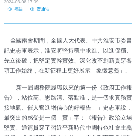
2024-03-08 17:09
全國兩會期間，全國人大代表、中共淮安市委書
記史志軍表示，淮安將堅持穩中求進、以進促穩、
先立後破，把堅定實幹實效、深化改革創新貫穿各
項工作始終，在新征程上更好展示「象徵意義」。
「新一屆國務院履職以來的第一份《政府工作報
告》，站位高、思路清、落點准，是一個求真務實
接地氣、催人奮進增信心的好報告。」史志軍說，
最突出的感受是一個「實」字：《報告》政治立場
堅實。通篇貫穿了習近平新時代中國特色社會主義