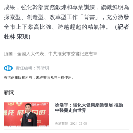
成果，強化幹部實踐鍛煉和專業訓練，旗幟鮮明為
探索型、創造型、改革型工作「背書」，充分激發
全市上下攀高比強、跨越趕超的精氣神。
（記者
杜林 宋璟）
頂圖：全國人大代表、中共淮安市委書記史志軍
責任編輯：郭昕玥
香港商報版權所有，未經書面允許不得使用。
新聞
徐浩宇：強化大健康產業發展 推動
中醫藥走向世界
香港商報
2024-03-08