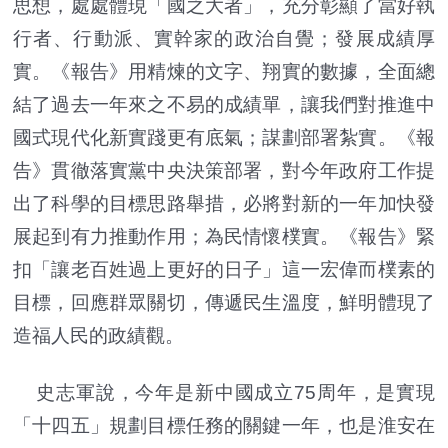
思想，處處體現「國之大者」，充分彰顯了當好執
行者、行動派、實幹家的政治自覺；發展成績厚
實。《報告》用精煉的文字、翔實的數據，全面總
結了過去一年來之不易的成績單，讓我們對推進中
國式現代化新實踐更有底氣；謀劃部署紮實。《報
告》貫徹落實黨中央決策部署，對今年政府工作提
出了科學的目標思路舉措，必將對新的一年加快發
展起到有力推動作用；為民情懷樸實。《報告》緊
扣「讓老百姓過上更好的日子」這一宏偉而樸素的
目標，回應群眾關切，傳遞民生溫度，鮮明體現了
造福人民的政績觀。
史志軍說，今年是新中國成立75周年，是實現
「十四五」規劃目標任務的關鍵一年，也是淮安在