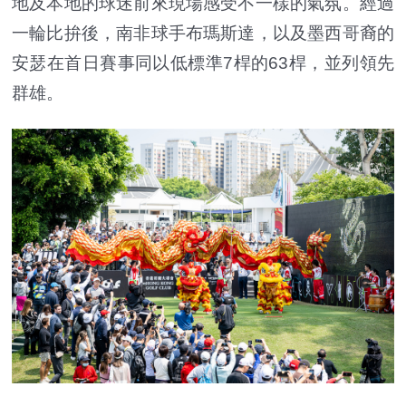
地及本地的球迷前來現場感受不一樣的氣氛。經過
一輪比拚後，南非球手布瑪斯達，以及墨西哥裔的
安瑟在首日賽事同以低標準7桿的63桿，並列領先
群雄。