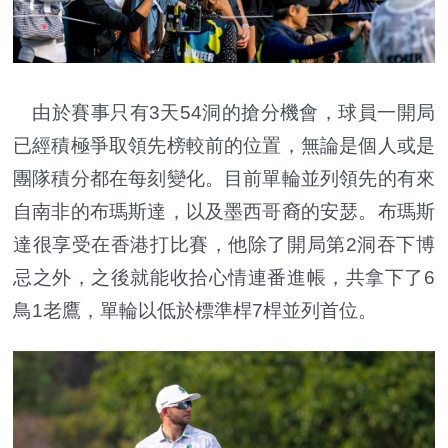
由於賽事只有3天54洞的搶分機會，球員一開局
已經積極爭取領先榜較前的位置，無論是個人或是
團隊積分都在每刻變化。目前單輪並列領先的有來
自南非的布瑪斯達，以及墨西哥裔的安瑟。布瑪斯
達很享受在香港打比賽，他除了開局第2洞吞下博
忌之外，之後就能收拾心情連番進帳，共拿下了6
鳥1老鷹，單輪以低於標準桿7桿並列首位。