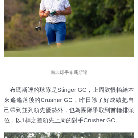
南非球手布瑪斯達
布瑪斯達的球隊是Stinger GC，上周飲恨輸給本
來遙遙落後的Crusher GC，昨日除了好成績把自
己帶到並列領先優勢外，也為團隊爭取到首輪排頭
位，以1桿之差領先上周的對手Crusher GC。