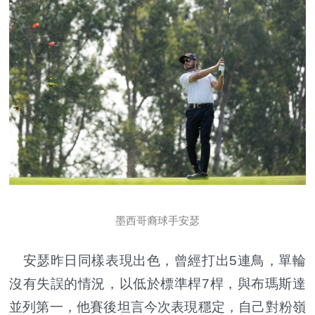
墨西哥裔球手安瑟
安瑟昨日同樣表現出色，曾經打出5連鳥，單輪
沒有失誤的情況，以低於標準桿7桿，與布瑪斯達
並列第一，他賽後坦言今次表現穩定，自己對粉嶺