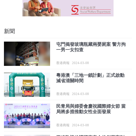
新聞
屯門揭發玻璃瓶藏兩嬰屍案 警方拘
一男一女扣查
香港商報
2024-03-08
粵港澳「三地一鎖計劃」正式啟動
減省清關時間
香港商報
2024-03-08
民青局與婦委會慶祝國際婦女節 當
局將多措推動女性全面發展
香港商報
2024-03-08