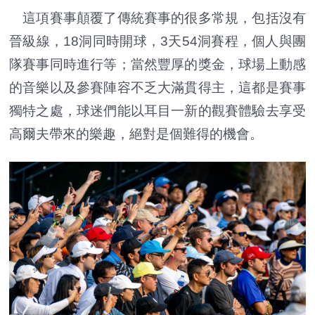
這項賽事顛覆了傳統賽事的很多常規，包括沒有
晉級線，18洞同時開球，3天54洞賽程，個人與團
隊賽事同時進行等；當然豐厚的獎金，球場上動感
的音樂以及參賽陣容不乏大滿貫得主，這都是賽事
獨特之處，球迷們能以耳目一新的觀賽體驗去享受
高爾夫帶來的樂趣，絕對是個難得的機會。