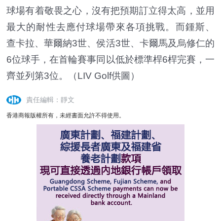
球場有着敬畏之心，沒有把預期訂立得太高，並用
最大的耐性去應付球場帶來各項挑戰。而鍾斯、
查卡拉、華爾納3世、侯活3世、卡爾馬及烏修仁的
6位球手，在首輪賽事同以低於標準桿6桿完賽，一
齊並列第3位。（
LIV Golf供圖
）
責任編輯：靜文
香港商報版權所有，未經書面允許不得使用。