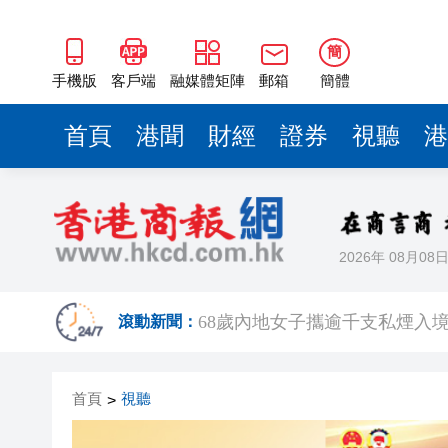
簡
手機版
客戶端
融媒體矩陣
郵箱
簡體
首頁
港聞
財經
證券
視聽
港
2026年 08月08
機場一日偵破兩宗販毒案 檢近1
滾動新聞：
68歲內地女子攜逾千支私煙入境 
Fabrique華南首店深圳萬像
首頁
視聽
>
【經濟瞭望】全球通脹回升可