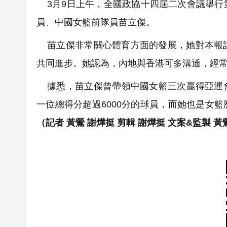
3月9日上午，全國政協十四屆二次會議舉行
員、中國女籃前隊員苗立傑。
苗立傑非常關心體育方面的發展，她對本報記
共同進步。她認為，內地與香港可多溝通，經
據悉，苗立傑曾帶領中國女籃三次贏得亞運會
一位總得分超過6000分的球員，而她也是女
（記者 黃鶯 謝燁挺 剪輯 謝燁挺 文案&監製 黃