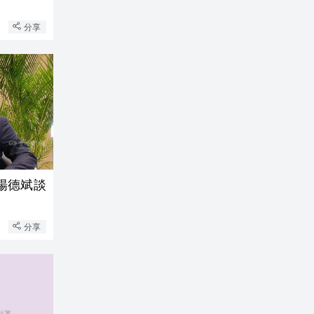
分享
楊德斌談
）
分享