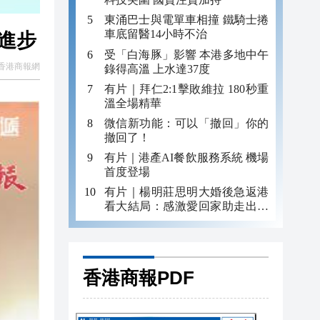
東涌巴士與電單車相撞 鐵騎士捲
車底留醫14小時不治
進步
受「白海豚」影響 本港多地中午
香港商報網
錄得高溫 上水達37度
有片｜拜仁2:1擊敗維拉 180秒重
溫全場精華
微信新功能：可以「撤回」你的
撤回了！
有片｜港產AI餐飲服務系統 機場
首度登場
有片｜楊明莊思明大婚後急返港
看大結局：感激愛回家助走出低
谷 不捨大家庭
香港商報PDF