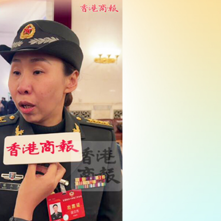
則 第三屆滬深港國際法律服務大會暨第二屆「和・界」
 建言獻策推動體育產業化
次遞表港股！營收暴漲1786倍背後：資不抵債，9.9億