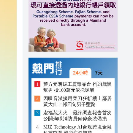
跨境
16:59
16:54
元對
16:41
24小時
7天
警方元朗破工廈毒品倉 拘24歲黑
幫男 檢100萬元依托咪酯
因噪音滋擾用菜刀狂斬樓上鄰居
黃大仙上邨四旬男子墮斃
宏福苑大火｜最終調查報告首次
公開殉職消防員何偉豪裝備損毀
照片
MJZ Technology AI合規跨境金融
科技突圍 國資注資加持