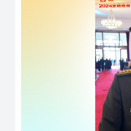
以滬深港澳為橋 連結全球新規
商事調解大賽圓滿舉辦
逾百體育界精英齊聚青途研討會
【財通AH】勤浩醫藥「回血」再
賭壓頂