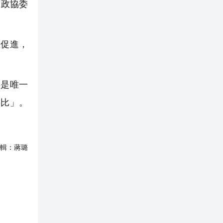
國政協委
促進，
傑是唯一
科比」。
輯：
蔣璐