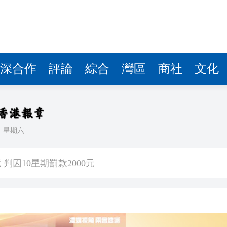
深合作
評論
綜合
灣區
商社
文化
日
星期六
0公斤懷疑大麻花 拘兩內地漢
判囚10星期罰款2000元
天地啟幕 開啟設計生活新篇章
能性有多大？
青年魯班選舉2026頒獎典禮今舉行 甯漢豪稱政府和建造業議會做好培訓工作