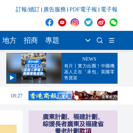
訂報/續訂
廣告服務
PDF電子報
電子報
|
|
|
地方
招商
專題
NEWS
有片丨實力出圈！中國機
器人正在「承包」英國零
售貨架
18:31
18:27
17:56
17:24
17:17